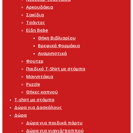
Αρκουδάκια
Σακίδια
Τσάντες
Είδη Bebe
Θήκη Βιβλιαρίου
Βρεφικά Φορμάκια
Αναμνηστικά
Φουτερ
Παιδικό T-Shirt με στάμπα
Μαγνητάκια
Puzzle
Θήκες καπνού
T-shirt με στάμπα
Δώρα για Δασκάλους
Δώρα
Δώρα για παιδικά πάρτυ
Δώρα για γιαγιά/παππού