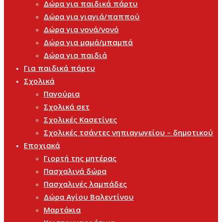
Δώρα για παιδικά πάρτυ
Δώρα για γιαγιά/παππού
Δώρα για νονά/νονό
Δώρα για μαμά/μπαμπά
Δώρα για παιδιά
Για παιδικά πάρτυ
Σχολικά
Παγούρια
Σχολικά σετ
Σχολικές Κασετίνες
Σχολικές τσάντες νηπιαγωγείου – δημοτικού
Εποχιακά
Γιορτή της μητέρας
Πασχαλινά δώρα
Πασχαλινές λαμπάδες
Δώρα Αγίου Βαλεντίνου
Μαρτάκια