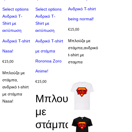
έχει
Ανδρικό T-shirt
Select options
Select options
πολλαπλές
Αυτό
Αυτό
Aνδρικό Τ-
Aνδρικό Τ-
being normal!
παραλλαγές.
το
το
Shirt με
Shirt με
Οι
€
15,00
προϊόν
προϊόν
εκτύπωση
εκτύπωση
επιλογές
έχει
έχει
μπορούν
Μπλούζα με
Ανδρικό T-shirt
Ανδρικό T-shirt
πολλαπλές
πολλαπλές
να
στάμπα,ανδρικό
Nasa!
με στάμπα
παραλλαγές.
παραλλαγές.
επιλεγούν
t-shirt με
Οι
Οι
Roronoa Zoro
στη
σταμπα
€
15,00
επιλογές
επιλογές
σελίδα
Anime!
μπορούν
μπορούν
Μπλούζα με
του
να
να
στάμπα,
€
15,00
προϊόντος
επιλεγούν
επιλεγούν
ανδρικό t-shirt
στη
στη
με στάμπα
Μπλουζάκι
σελίδα
σελίδα
Nasa!
του
του
με
προϊόντος
προϊόντος
στάμπα