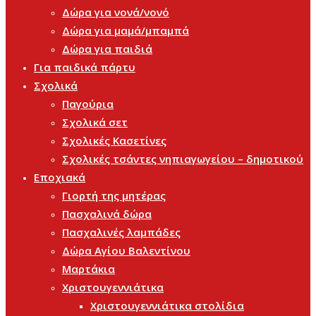
Δώρα για νονά/νονό
Δώρα για μαμά/μπαμπά
Δώρα για παιδιά
Για παιδικά πάρτυ
Σχολικά
Παγούρια
Σχολικά σετ
Σχολικές Κασετίνες
Σχολικές τσάντες νηπιαγωγείου – δημοτικού
Εποχιακά
Γιορτή της μητέρας
Πασχαλινά δώρα
Πασχαλινές λαμπάδες
Δώρα Αγίου Βαλεντίνου
Μαρτάκια
Χριστουγεννιάτικα
Χριστουγεννιάτικα στολίδια