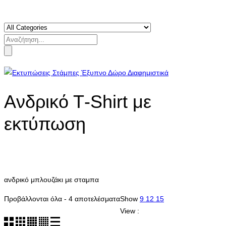
Search
for:
Aνδρικό Τ-Shirt με
εκτύπωση
ανδρικό μπλουζάκι με σταμπα
Sorted
Προβάλλονται όλα - 4 αποτελέσματα
Show
9
12
15
by
View :
latest