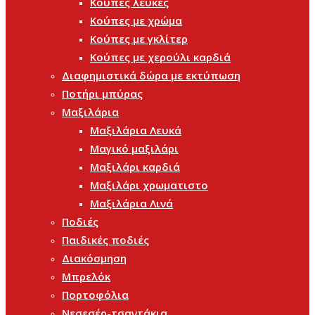
Κούπες λευκές
Κούπες με χρώμα
Κούπες με γκλίτερ
Κούπες με χερούλι καρδιά
Διαφημιστικά δώρα με εκτύπωση
Ποτήρι μπύρας
Μαξιλάρια
Μαξιλάρια Λευκά
Μαγικό μαξιλάρι
Μαξιλάρι καρδιά
Μαξιλάρι χρωματιστο
Μαξιλάρια Λινά
Ποδιές
Παιδικές ποδιές
Διακόσμηση
Μπρελόκ
Πορτοφόλια
Νεσεσέρ-τσαντάκια