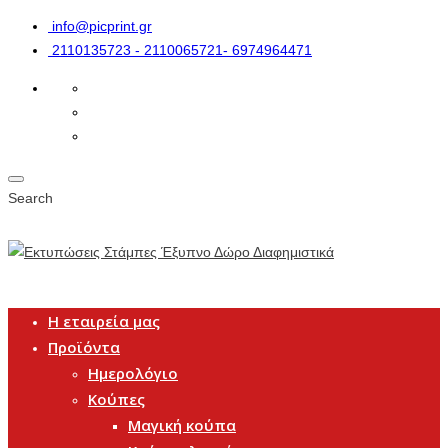
info@picprint.gr
2110135723 - 2110065721- 6974964471
Search
Η εταιρεία μας
Προϊόντα
Ημερολόγιο
Κούπες
Μαγική κούπα