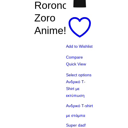
Roronoa
Zoro
Anime!
Add to Wishlist
Compare
Quick View
Select options
Αυτό
Aνδρικό Τ-
το
Shirt με
προϊόν
εκτύπωση
έχει
Ανδρικό T-shirt
πολλαπλές
με στάμπα
παραλλαγές.
Οι
Super dad!