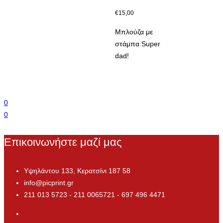
επιλογές
€
15,00
μπορούν
να
Μπλούζα με
επιλεγούν
στάμπα Super
στη
dad!
σελίδα
του
προϊόντος
0
0
Επικοινωνήστε μαζί μας
Υψηλάντου 133, Κερατσίνι 187 58
info@picprint.gr
211 013 5723 - 211 0065721 - 697 496 4471