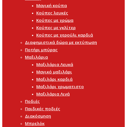
Μαγική κούπα
Κούπες λευκές
Κούπες με χρώμα
Κούπες με γκλίτερ
Κούπες με χερούλι καρδιά
Διαφημιστικά δώρα με εκτύπωση
Ποτήρι μπύρας
Μαξιλάρια
Μαξιλάρια Λευκά
Μαγικό μαξιλάρι
Μαξιλάρι καρδιά
Μαξιλάρι χρωματιστο
Μαξιλάρια Λινά
Ποδιές
Παιδικές ποδιές
Διακόσμηση
Μπρελόκ