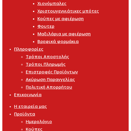
Χιονόμπαλες
Χριστουγεννιάτικες μπότες
Κούπες με αφιέρωση
Φουτερ
Μαξιλάρια με αφιέρωση
Βρεφικά φορμάκια
Πληροφορίες
Τρόποι Αποστολής
Τρόποι Πληρωμής
Επιστροφές Προϊόντων
Ακύρωση Παραγγελίας
Πολιτική Απορρήτου
Επικοινωνία
Η εταιρεία μας
Προϊόντα
Ημερολόγιο
Κούπες