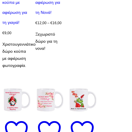
κούπα με
αφιέρωση για
πολλαπλές
παραλλαγές.
αφιέρωση για
τη Νονά!
Οι
τη γιαγιά!
Price
€
12,00
–
€
16,00
επιλογές
range:
μπορούν
€
9,00
Ξεχωριστό
€12,00
να
δώρο για τη
Χριστουγεννιάτικο
through
επιλεγούν
νονα!
δώρο κούπα
€16,00
στη
με αφιέρωση
σελίδα
φωτογραφία.
του
προϊόντος