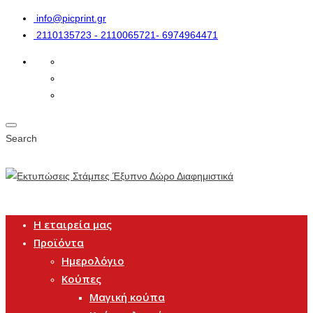
info@picprint.gr
2110135723 - 2110065721- 6974964471
Search
Η εταιρεία μας
Προϊόντα
Ημερολόγιο
Κούπες
Μαγική κούπα