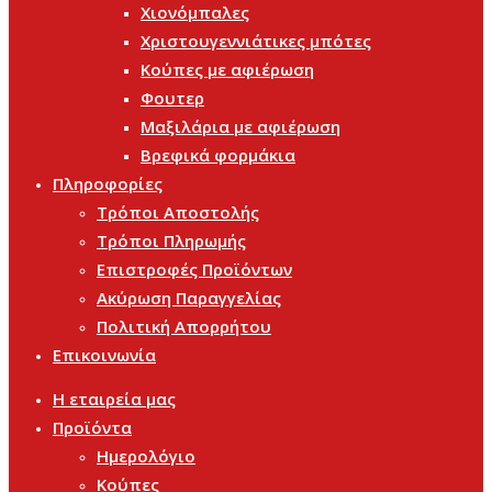
Χιονόμπαλες
Χριστουγεννιάτικες μπότες
Κούπες με αφιέρωση
Φουτερ
Μαξιλάρια με αφιέρωση
Βρεφικά φορμάκια
Πληροφορίες
Τρόποι Αποστολής
Τρόποι Πληρωμής
Επιστροφές Προϊόντων
Ακύρωση Παραγγελίας
Πολιτική Απορρήτου
Επικοινωνία
Η εταιρεία μας
Προϊόντα
Ημερολόγιο
Κούπες