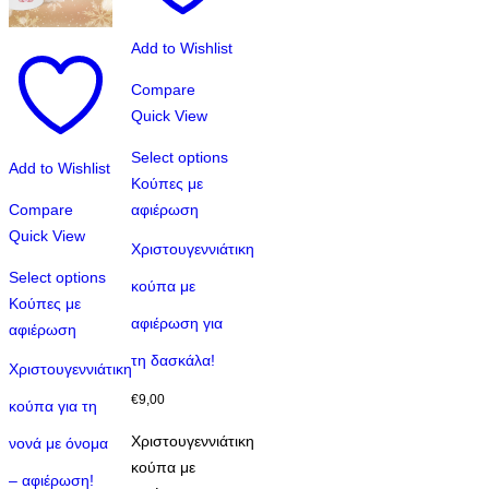
Add to Wishlist
Compare
Quick View
Select options
Add to Wishlist
Κούπες με
Compare
αφιέρωση
Quick View
Χριστουγεννιάτικη
Select options
κούπα με
Αυτό
Κούπες με
αφιέρωση για
το
αφιέρωση
προϊόν
τη δασκάλα!
Xριστουγεννιάτικη
έχει
€
9,00
κούπα για τη
πολλαπλές
παραλλαγές.
Χριστουγεννιάτικη
νονά με όνομα
Οι
κούπα με
– αφιέρωση!
επιλογές