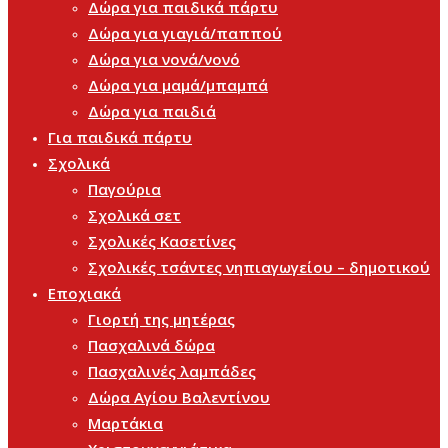
Δώρα για παιδικά πάρτυ
Δώρα για γιαγιά/παππού
Δώρα για νονά/νονό
Δώρα για μαμά/μπαμπά
Δώρα για παιδιά
Για παιδικά πάρτυ
Σχολικά
Παγούρια
Σχολικά σετ
Σχολικές Κασετίνες
Σχολικές τσάντες νηπιαγωγείου – δημοτικού
Εποχιακά
Γιορτή της μητέρας
Πασχαλινά δώρα
Πασχαλινές λαμπάδες
Δώρα Αγίου Βαλεντίνου
Μαρτάκια