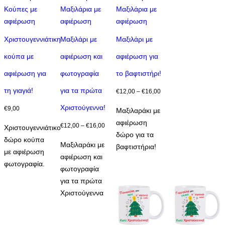
Αυτό
Αυτό
Κούπες με
Μαξιλάρια με
Μαξιλάρια με
το
το
αφιέρωση
αφιέρωση
αφιέρωση
προϊόν
προϊόν
Χριστουγεννιάτικη
Μαξιλάρι με
Μαξιλάρι με
έχει
έχει
κούπα με
αφιέρωση και
αφιέρωση για
πολλαπλές
πολλαπλές
παραλλαγές.
παραλλαγές.
αφιέρωση για
φωτογραφία
το βαφτιστήρι!
Οι
Οι
τη γιαγιά!
για τα πρώτα
Price
€
12,00
–
€
16,00
επιλογές
επιλογές
range:
μπορούν
μπορούν
Χριστούγεννα!
€
9,00
Μαξιλαράκι με
€12,00
να
να
αφιέρωση
Price
€
12,00
–
€
16,00
Χριστουγεννιάτικο
through
επιλεγούν
επιλεγούν
δώρο για τα
range:
δώρο κούπα
€16,00
στη
στη
Μαξιλαράκι με
βαφτιστήρια!
€12,00
με αφιέρωση
σελίδα
σελίδα
αφιέρωση και
through
φωτογραφία.
του
του
φωτογραφία
€16,00
προϊόντος
προϊόντος
για τα πρώτα
Χριστούγεννα