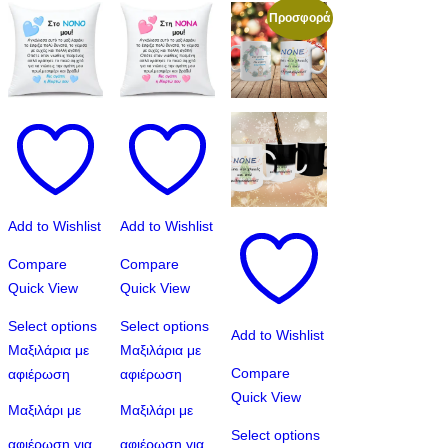
Προσφορά
Add to Wishlist
Add to Wishlist
Compare
Compare
Quick View
Quick View
Select options
Select options
Add to Wishlist
Αυτό
Αυτό
Μαξιλάρια με
Μαξιλάρια με
το
το
Compare
αφιέρωση
αφιέρωση
προϊόν
προϊόν
Quick View
Μαξιλάρι με
Μαξιλάρι με
έχει
έχει
Select options
αφιέρωση για
αφιέρωση για
πολλαπλές
πολλαπλές