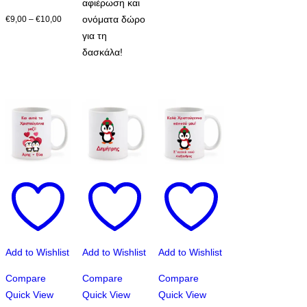
αφιέρωση και
μπορούν
Price
ονόματα δώρο
€
9,00
–
€
10,00
να
range:
για τη
επιλεγούν
€9,00
δασκάλα!
στη
through
σελίδα
€10,00
του
προϊόντος
Add to Wishlist
Add to Wishlist
Add to Wishlist
Compare
Compare
Compare
Quick View
Quick View
Quick View