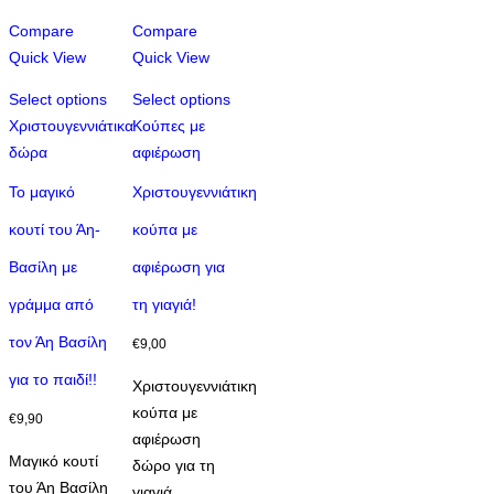
Compare
Compare
Quick View
Quick View
Select options
Select options
Χριστουγεννιάτικα
Κούπες με
δώρα
αφιέρωση
Το μαγικό
Χριστουγεννιάτικη
κουτί του Άη-
κούπα με
Βασίλη με
αφιέρωση για
γράμμα από
τη γιαγιά!
τον Άη Βασίλη
€
9,00
για το παιδί!!
Χριστουγεννιάτικη
κούπα με
€
9,90
αφιέρωση
Μαγικό κουτί
δώρο για τη
του Άη Βασίλη
γιαγιά