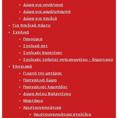
Δώρα για νονά/νονό
Δώρα για μαμά/μπαμπά
Δώρα για παιδιά
Για παιδικά πάρτυ
Σχολικά
Παγούρια
Σχολικά σετ
Σχολικές Κασετίνες
Σχολικές τσάντες νηπιαγωγείου – δημοτικού
Εποχιακά
Γιορτή της μητέρας
Πασχαλινά δώρα
Πασχαλινές λαμπάδες
Δώρα Αγίου Βαλεντίνου
Μαρτάκια
Χριστουγεννιάτικα
Χριστουγεννιάτικα στολίδια