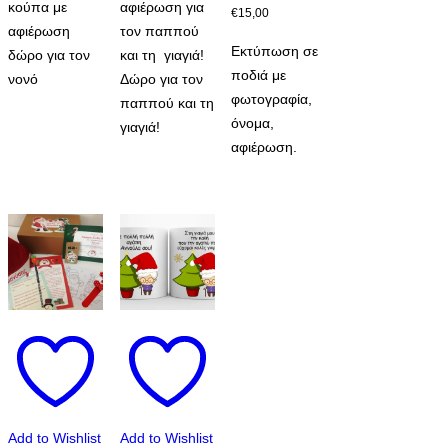
κούπα με
αφιέρωση για
στη
€
15,00
through
αφιέρωση
τον παππού
σελίδα
€16,00
Εκτύπωση σε
δώρο για τον
και τη γιαγιά!
του
ποδιά με
νονό
Δώρο για τον
προϊόντος
φωτογραφία,
παππού και τη
όνομα,
γιαγιά!
αφιέρωση.
Add to Wishlist
Add to Wishlist