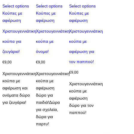
Select options
Select options
Select options
Κούπες με
Κούπες με
Κούπες με
αφιέρωση
αφιέρωση
αφιέρωση
Χριστουγεννιάτικη
Χριστουγεννιάτικη
Χριστουγεννιάτικη
κούπα για
κούπα με
κούπα με
ζευγάρια!
όνομα!
αφιέρωση για
τον παππού!
€
9,00
€
9,00
€
9,00
Χριστουγεννιάτικη
Χριστουγεννιάτικη
κούπα με
κούπα με
Χριστουγεννιάτικη
αφιέρωση και
αφιέρωση
κούπα με
ονόματα δώρο
δώρο για
αφιέρωση
για ζευγάρια!
παιδιά!Δώρα
δώρο για τον
για σχολεία,
παππού!
δώρα για
παρτυ!