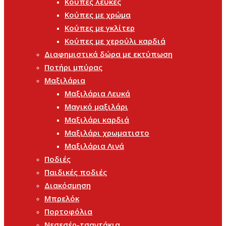
Κούπες λευκές
Κούπες με χρώμα
Κούπες με γκλίτερ
Κούπες με χερούλι καρδιά
Διαφημιστικά δώρα με εκτύπωση
Ποτήρι μπύρας
Μαξιλάρια
Μαξιλάρια Λευκά
Μαγικό μαξιλάρι
Μαξιλάρι καρδιά
Μαξιλάρι χρωματιστο
Μαξιλάρια Λινά
Ποδιές
Παιδικές ποδιές
Διακόσμηση
Μπρελόκ
Πορτοφόλια
Νεσεσέρ-τσαντάκια