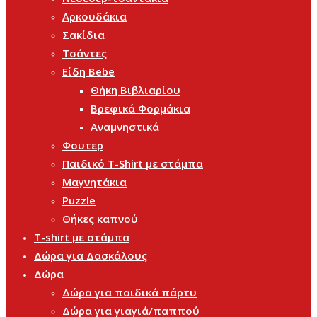
Αρκουδάκια
Σακίδια
Τσάντες
Είδη Bebe
Θήκη Βιβλιαρίου
Βρεφικά Φορμάκια
Αναμνηστικά
Φουτερ
Παιδικό T-Shirt με στάμπα
Μαγνητάκια
Puzzle
Θήκες καπνού
T-shirt με στάμπα
Δώρα για Δασκάλους
Δώρα
Δώρα για παιδικά πάρτυ
Δώρα για γιαγιά/παππού