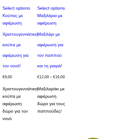
Select options
Select options
Αυτό
Κούπες με
Μαξιλάρια με
το
αφιέρωση
αφιέρωση
προϊόν
Χριστουγεννιάτικη
Μαξιλάρι με
έχει
κούπα με
αφιέρωση για
πολλαπλές
παραλλαγές.
αφιέρωση για
τον παππού
Οι
τον νονό!
και τη γιαγιά!
επιλογές
μπορούν
Price
€
9,00
€
12,00
–
€
16,00
να
range:
Χριστουγεννιάτικη
Μαξιλαράκι με
επιλεγούν
€12,00
κούπα με
αφιέρωση
στη
through
αφιέρωση
δώρο για τους
σελίδα
€16,00
δώρο για τον
παππούδες!
του
νονό
προϊόντος