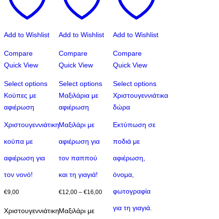
Add to Wishlist
Add to Wishlist
Add to Wishlist
Compare
Compare
Compare
Quick View
Quick View
Quick View
Select options
Select options
Select options
Αυτό
Κούπες με
Μαξιλάρια με
Χριστουγεννιάτικα
το
αφιέρωση
αφιέρωση
δώρα
προϊόν
Χριστουγεννιάτικη
Μαξιλάρι με
Εκτύπωση σε
έχει
κούπα με
αφιέρωση για
ποδιά με
πολλαπλές
παραλλαγές.
αφιέρωση για
τον παππού
αφιέρωση,
Οι
τον νονό!
και τη γιαγιά!
όνομα,
επιλογές
μπορούν
φωτογραφία
Price
€
9,00
€
12,00
–
€
16,00
να
range:
για τη γιαγιά.
Χριστουγεννιάτικη
Μαξιλάρι με
επιλεγούν
€12,00