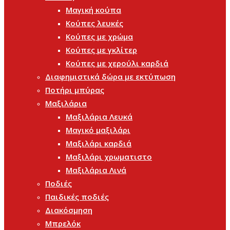
Μαγική κούπα
Κούπες λευκές
Κούπες με χρώμα
Κούπες με γκλίτερ
Κούπες με χερούλι καρδιά
Διαφημιστικά δώρα με εκτύπωση
Ποτήρι μπύρας
Μαξιλάρια
Μαξιλάρια Λευκά
Μαγικό μαξιλάρι
Μαξιλάρι καρδιά
Μαξιλάρι χρωματιστο
Μαξιλάρια Λινά
Ποδιές
Παιδικές ποδιές
Διακόσμηση
Μπρελόκ