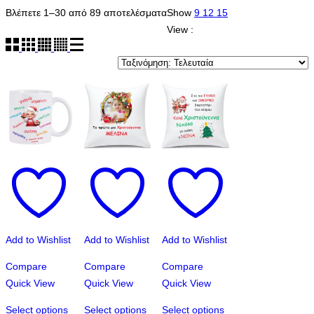
Sorted
Βλέπετε 1–30 από 89 αποτελέσματα
Show
9
12
15
by
View :
latest
Add to Wishlist
Add to Wishlist
Add to Wishlist
Compare
Compare
Compare
Quick View
Quick View
Quick View
Select options
Select options
Select options