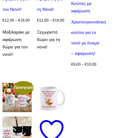
Αυτό
Κούπες με
παραλλαγές.
παραλλαγές.
τον Νονό!
τη Νονά!
το
αφιέρωση
Οι
Οι
προϊόν
Price
Price
€
12,00
–
€
16,00
€
12,00
–
€
16,00
επιλογές
επιλογές
Xριστουγεννιάτικη
έχει
range:
range:
μπορούν
μπορούν
Μαξιλαράκι με
Ξεχωριστό
κούπα για το
πολλαπλές
€12,00
€12,00
να
να
αφιέρωση
δώρο για τη
παραλλαγές.
through
through
νονό με όνομα
επιλεγούν
επιλεγούν
δώρο για τον
νονα!
Οι
€16,00
€16,00
στη
στη
– αφιέρωση!
νονό!
επιλογές
σελίδα
σελίδα
μπορούν
Price
€
9,00
–
€
10,00
του
του
να
range:
προϊόντος
προϊόντος
επιλεγούν
€9,00
στη
through
Προσφορά
σελίδα
€10,00
του
προϊόντος