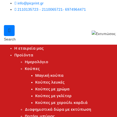
info@picprint.gr
2110135723 - 2110065721- 6974964471
Search
Η εταιρεία μας
Προϊόντα
Ημερολόγιο
Κούπες
Μαγική κούπα
Κούπες λευκές
Κούπες με χρώμα
Κούπες με γκλίτερ
Κούπες με χερούλι καρδιά
Διαφημιστικά δώρα με εκτύπωση
Ποτήρι μπύρας