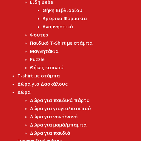
Είδη Bebe
Θήκη Βιβλιαρίου
Βρεφικά Φορμάκια
Αναμνηστικά
Φουτερ
Παιδικό T-Shirt με στάμπα
Μαγνητάκια
Puzzle
Θήκες καπνού
T-shirt με στάμπα
Δώρα για Δασκάλους
Δώρα
Δώρα για παιδικά πάρτυ
Δώρα για γιαγιά/παππού
Δώρα για νονά/νονό
Δώρα για μαμά/μπαμπά
Δώρα για παιδιά