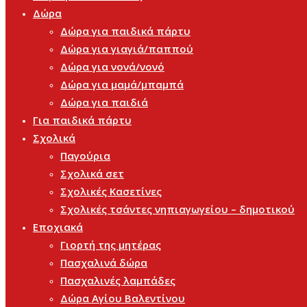
Δώρα
Δώρα για παιδικά πάρτυ
Δώρα για γιαγιά/παππού
Δώρα για νονά/νονό
Δώρα για μαμά/μπαμπά
Δώρα για παιδιά
Για παιδικά πάρτυ
Σχολικά
Παγούρια
Σχολικά σετ
Σχολικές Κασετίνες
Σχολικές τσάντες νηπιαγωγείου – δημοτικού
Εποχιακά
Γιορτή της μητέρας
Πασχαλινά δώρα
Πασχαλινές λαμπάδες
Δώρα Αγίου Βαλεντίνου