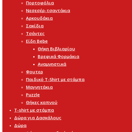
Πορτοφόλια
Νεσεσέρ-τσαντάκια
Αρκουδάκια
Σακίδια
Τσάντες
Είδη Bebe
Θήκη Βιβλιαρίου
Βρεφικά Φορμάκια
Αναμνηστικά
Φουτερ
Παιδικό T-Shirt με στάμπα
Μαγνητάκια
Puzzle
Θήκες καπνού
T-shirt με στάμπα
Δώρα για Δασκάλους
Δώρα