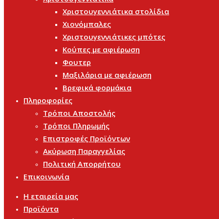
Χριστουγεννιάτικα στολίδια
Χιονόμπαλες
Χριστουγεννιάτικες μπότες
Κούπες με αφιέρωση
Φουτερ
Μαξιλάρια με αφιέρωση
Βρεφικά φορμάκια
Πληροφορίες
Τρόποι Αποστολής
Τρόποι Πληρωμής
Επιστροφές Προϊόντων
Ακύρωση Παραγγελίας
Πολιτική Απορρήτου
Επικοινωνία
Η εταιρεία μας
Προϊόντα