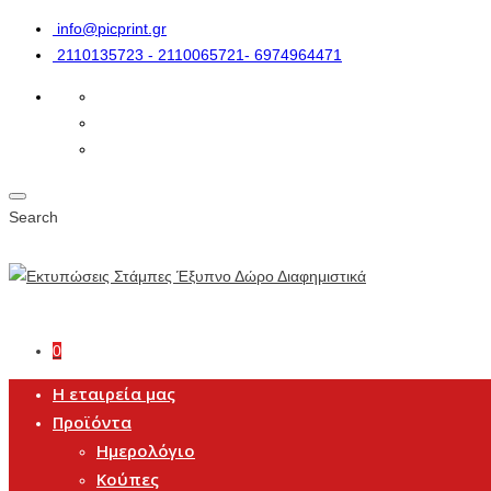
info@picprint.gr
2110135723 - 2110065721- 6974964471
Search
0
Η εταιρεία μας
Προϊόντα
Ημερολόγιο
Κούπες