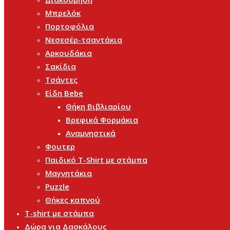
Μπρελόκ
Πορτοφόλια
Νεσεσέρ-τσαντάκια
Αρκουδάκια
Σακίδια
Τσάντες
Είδη Bebe
Θήκη Βιβλιαρίου
Βρεφικά Φορμάκια
Αναμνηστικά
Φουτερ
Παιδικό T-Shirt με στάμπα
Μαγνητάκια
Puzzle
Θήκες καπνού
T-shirt με στάμπα
Δώρα για Δασκάλους