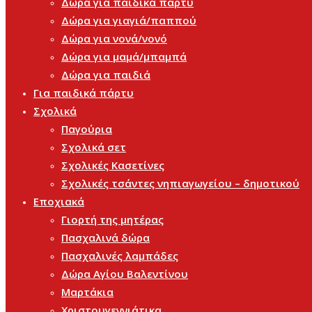
Δώρα για παιδικά πάρτυ
Δώρα για γιαγιά/παππού
Δώρα για νονά/νονό
Δώρα για μαμά/μπαμπά
Δώρα για παιδιά
Για παιδικά πάρτυ
Σχολικά
Παγούρια
Σχολικά σετ
Σχολικές Κασετίνες
Σχολικές τσάντες νηπιαγωγείου – δημοτικού
Εποχιακά
Γιορτή της μητέρας
Πασχαλινά δώρα
Πασχαλινές λαμπάδες
Δώρα Αγίου Βαλεντίνου
Μαρτάκια
Χριστουγεννιάτικα