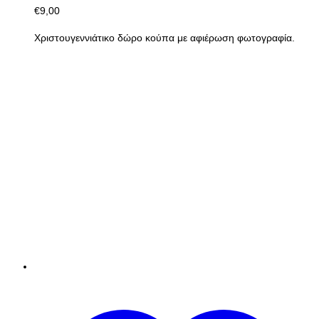
Add to Wishlist
Compare
Quick View
Select options
Κούπες με αφιέρωση
Χριστουγεννιάτικη κούπα με
αφιέρωση για τη νονά!
€
9,00
Χριστουγεννιάτικο δώρο κούπα με αφιέρωση φωτογραφία.