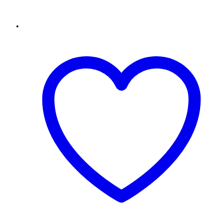
Add to Wishlist
Compare
Quick View
Select options
Κούπες με αφιέρωση
Χριστουγεννιάτικη κούπα με