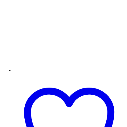
Add to Wishlist
Compare
Quick View
Select options
Κούπες με αφιέρωση
Χριστουγεννιάτικη κούπα με