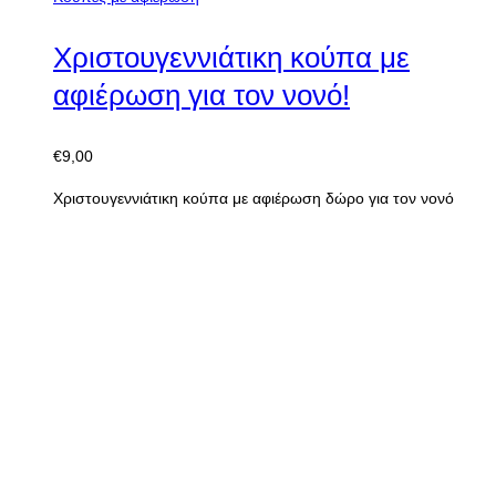
Quick View
Select options
Κούπες με αφιέρωση
Χιουμοριστική Χριστουγεννιάτικη
κούπα <<Μισώ τα
Χριστούγεννα>>!
€
9,00
Χριστουγεννιάτικη κούπα με αφιέρωση δώρο