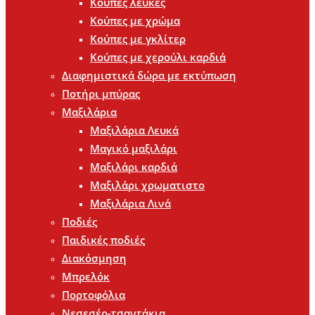
Κούπες λευκές
Κούπες με χρώμα
Κούπες με γκλίτερ
Κούπες με χερούλι καρδιά
Διαφημιστικά δώρα με εκτύπωση
Ποτήρι μπύρας
Μαξιλάρια
Μαξιλάρια Λευκά
Μαγικό μαξιλάρι
Μαξιλάρι καρδιά
Μαξιλάρι χρωματιστο
Μαξιλάρια Λινά
Ποδιές
Παιδικές ποδιές
Διακόσμηση
Μπρελόκ
Πορτοφόλια
Νεσεσέρ-τσαντάκια