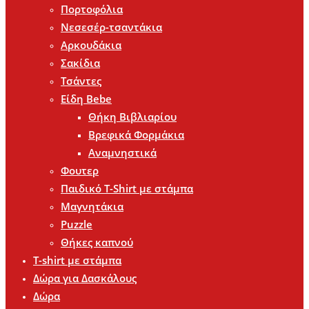
Πορτοφόλια
Νεσεσέρ-τσαντάκια
Αρκουδάκια
Σακίδια
Τσάντες
Είδη Bebe
Θήκη Βιβλιαρίου
Βρεφικά Φορμάκια
Αναμνηστικά
Φουτερ
Παιδικό T-Shirt με στάμπα
Μαγνητάκια
Puzzle
Θήκες καπνού
T-shirt με στάμπα
Δώρα για Δασκάλους
Δώρα