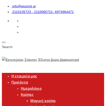
info@picprint.gr
2110135723 - 2110065721- 6974964471
Search
Η εταιρεία μας
Προϊόντα
Ημερολόγιο
Κούπες
Μαγική κούπα