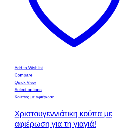
αφιέρωση για τον νονό!
€
9,00
Χριστουγεννιάτικη κούπα με αφιέρωση δώρο για τον νονό