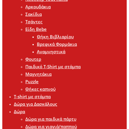
Αρκουδάκια
Σακίδια
Τσάντες
Είδη Bebe
Θήκη Βιβλιαρίου
Βρεφικά Φορμάκια
Αναμνηστικά
Φουτερ
Παιδικό T-Shirt με στάμπα
Μαγνητάκια
Puzzle
Θήκες καπνού
T-shirt με στάμπα
Δώρα για Δασκάλους
Δώρα
Δώρα για παιδικά πάρτυ
Δώρα για γιαγιά/παππού