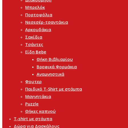
Μπρελόκ
Πορτοφόλια
Νεσεσέρ-τσαντάκια
Αρκουδάκια
Σακίδια
Τσάντες
Είδη Bebe
Θήκη Βιβλιαρίου
Βρεφικά Φορμάκια
Αναμνηστικά
Φουτερ
Παιδικό T-Shirt με στάμπα
Μαγνητάκια
Puzzle
Θήκες καπνού
T-shirt με στάμπα
Δώρα για Δασκάλους