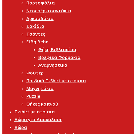
Πορτοφόλια
Νεσεσέρ-τσαντάκια
Αρκουδάκια
Σακίδια
Τσάντες
Είδη Bebe
Θήκη Βιβλιαρίου
Βρεφικά Φορμάκια
Αναμνηστικά
Φουτερ
Παιδικό T-Shirt με στάμπα
Μαγνητάκια
Puzzle
Θήκες καπνού
T-shirt με στάμπα
Δώρα για Δασκάλους
Δώρα