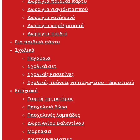
Δώρα για παιδικά πάρτυ
Δώρα για γιαγιά/παππού
Δώρα για νονά/νονό
Δώρα για μαμά/μπαμπά
Δώρα για παιδιά
Για παιδικά πάρτυ
Σχολικά
Παγούρια
Σχολικά σετ
Σχολικές Κασετίνες
Σχολικές τσάντες νηπιαγωγείου – δημοτικού
Εποχιακά
Γιορτή της μητέρας
Πασχαλινά δώρα
Πασχαλινές λαμπάδες
Δώρα Αγίου Βαλεντίνου
Μαρτάκια
Χριστουγεννιάτικα