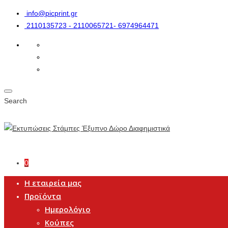
info@picprint.gr
2110135723 - 2110065721- 6974964471
Search
0
Η εταιρεία μας
Προϊόντα
Ημερολόγιο
Κούπες