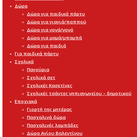
Δώρα
Δώρα για παιδικά πάρτυ
Δώρα για γιαγιά/παππού
Δώρα για νονά/νονό
Δώρα για μαμά/μπαμπά
Δώρα για παιδιά
Για παιδικά πάρτυ
Σχολικά
Παγούρια
Σχολικά σετ
Σχολικές Κασετίνες
Σχολικές τσάντες νηπιαγωγείου – δημοτικού
Εποχιακά
Γιορτή της μητέρας
Πασχαλινά δώρα
Πασχαλινές λαμπάδες
Δώρα Αγίου Βαλεντίνου