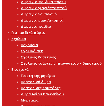
Δώρα για παιδικά πάρτυ
Δώρα για γιαγιά/παππού
Δώρα για νονά/νονό
Δώρα για μαμά/μπαμπά
Δώρα για παιδιά
Για παιδικά πάρτυ
Σχολικά
Παγούρια
Σχολικά σετ
Σχολικές Κασετίνες
Σχολικές τσάντες νηπιαγωγείου – δημοτικού
Εποχιακά
Γιορτή της μητέρας
Πασχαλινά δώρα
Πασχαλινές λαμπάδες
Δώρα Αγίου Βαλεντίνου
Μαρτάκια