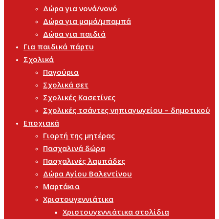
Δώρα για νονά/νονό
Δώρα για μαμά/μπαμπά
Δώρα για παιδιά
Για παιδικά πάρτυ
Σχολικά
Παγούρια
Σχολικά σετ
Σχολικές Κασετίνες
Σχολικές τσάντες νηπιαγωγείου – δημοτικού
Εποχιακά
Γιορτή της μητέρας
Πασχαλινά δώρα
Πασχαλινές λαμπάδες
Δώρα Αγίου Βαλεντίνου
Μαρτάκια
Χριστουγεννιάτικα
Χριστουγεννιάτικα στολίδια