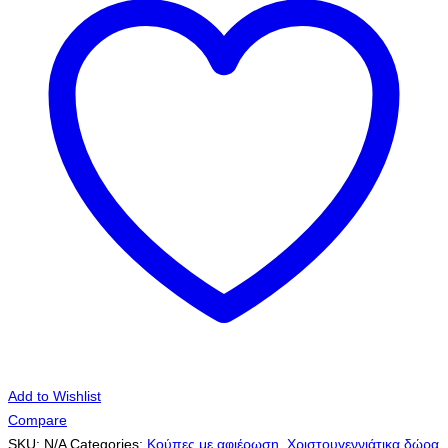
νονό
με
όνομα
-
αφιέρωση!
ποσότητα
Add to Wishlist
Compare
SKU:
N/A
Categories:
Κούπες με αφιέρωση
,
Χριστουγεννιάτικα δώρα