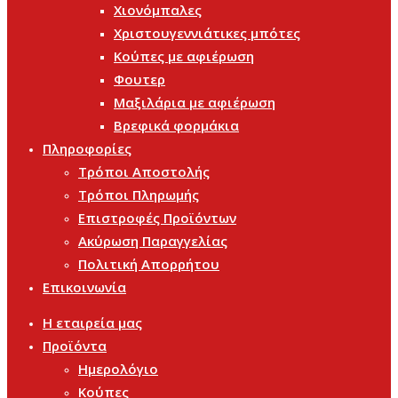
Χιονόμπαλες
Χριστουγεννιάτικες μπότες
Κούπες με αφιέρωση
Φουτερ
Μαξιλάρια με αφιέρωση
Βρεφικά φορμάκια
Πληροφορίες
Τρόποι Αποστολής
Τρόποι Πληρωμής
Επιστροφές Προϊόντων
Ακύρωση Παραγγελίας
Πολιτική Απορρήτου
Επικοινωνία
Η εταιρεία μας
Προϊόντα
Ημερολόγιο
Κούπες