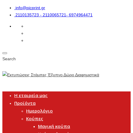
info@picprint.gr
2110135723 - 2110065721- 6974964471
Search
Η εταιρεία μας
Προϊόντα
Ημερολόγιο
Κούπες
Μαγική κούπα