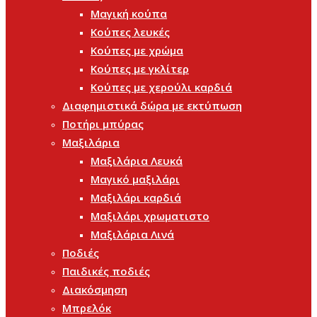
Μαγική κούπα
Κούπες λευκές
Κούπες με χρώμα
Κούπες με γκλίτερ
Κούπες με χερούλι καρδιά
Διαφημιστικά δώρα με εκτύπωση
Ποτήρι μπύρας
Μαξιλάρια
Μαξιλάρια Λευκά
Μαγικό μαξιλάρι
Μαξιλάρι καρδιά
Μαξιλάρι χρωματιστο
Μαξιλάρια Λινά
Ποδιές
Παιδικές ποδιές
Διακόσμηση
Μπρελόκ