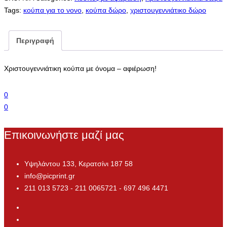
Tags:
κούπα για το νονο
,
κούπα δώρο
,
χριστουγεννιάτικο δώρο
Περιγραφή
Xριστουγεννιάτικη κούπα με όνομα – αφιέρωση!
0
0
Επικοινωνήστε μαζί μας
Υψηλάντου 133, Κερατσίνι 187 58
info@picprint.gr
211 013 5723 - 211 0065721 - 697 496 4471