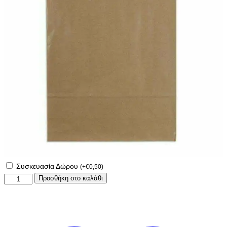
Συσκευασία Δώρου
(
+
€
0,50
)
Xριστουγεννιάτικη
Προσθήκη στο καλάθι
κούπα
για
το