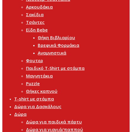
Αρκουδάκια
Σακίδια
Τσάντες
Είδη Bebe
Θήκη Βιβλιαρίου
Βρεφικά Φορμάκια
Αναμνηστικά
Φουτερ
Παιδικό T-Shirt με στάμπα
Μαγνητάκια
Puzzle
Θήκες καπνού
T-shirt με στάμπα
Δώρα για Δασκάλους
Δώρα
Δώρα για παιδικά πάρτυ
Δώρα για γιαγιά/παππού