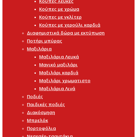
Κούπες λευκές
Κούπες με χρώμα
Κούπες με γκλίτερ
Κούπες με χερούλι καρδιά
Διαφημιστικά δώρα με εκτύπωση
Ποτήρι μπύρας
Μαξιλάρια
Μαξιλάρια Λευκά
Μαγικό μαξιλάρι
Μαξιλάρι καρδιά
Μαξιλάρι χρωματιστο
Μαξιλάρια Λινά
Ποδιές
Παιδικές ποδιές
Διακόσμηση
Μπρελόκ
Πορτοφόλια
Νεσεσέρ-τσαντάκια