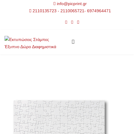
info@picprint.gr
2110135723 - 2110065721- 6974964471