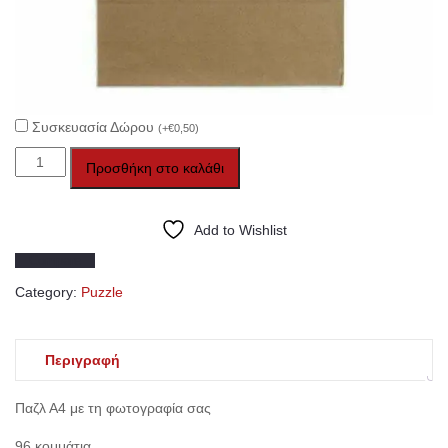
Συσκευασία Δώρου
(
+
€
0,50
)
Παζλ
Προσθήκη στο καλάθι
A4
με
τη
Add to Wishlist
φωτογραφία
Compare
σας
Category:
Puzzle
ποσότητα
Περιγραφή
Παζλ Α4 με τη φωτογραφία σας
96 κομμάτια