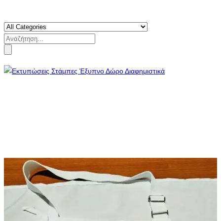
Search
for: