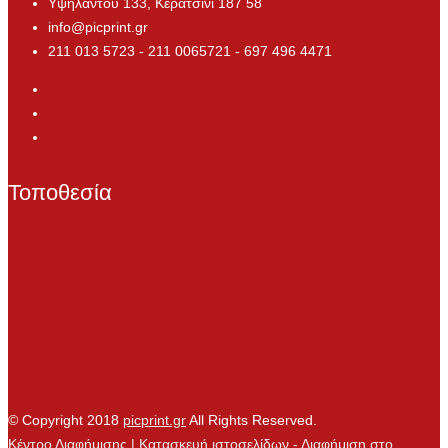
Υψηλάντου 133, Κερατσίνι 187 58
info@picprint.gr
211 013 5723 - 211 0065721 - 697 496 4471
Τοποθεσία
© Copyright 2018
picprint.gr
All Rights Reserved.
Κέντρο Διαφήμισης | Κατασκευή ιστοσελίδων - Διαφήμιση στο