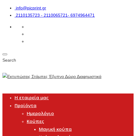
info@picprint.gr
2110135723 - 2110065721- 6974964471
Search
Η εταιρεία μας
Προϊόντα
Ημερολόγιο
Κούπες
Μαγική κούπα