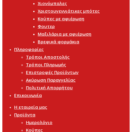
Χιονόμπαλες
Χριστουγεννιάτικες μπότες
Κούπες με αφιέρωση
Φουτερ
Μαξιλάρια με αφιέρωση
Βρεφικά φορμάκια
Πληροφορίες
Τρόποι Αποστολής
Τρόποι Πληρωμής
Επιστροφές Προϊόντων
Ακύρωση Παραγγελίας
Πολιτική Απορρήτου
Επικοινωνία
Η εταιρεία μας
Προϊόντα
Ημερολόγιο
Κούπες