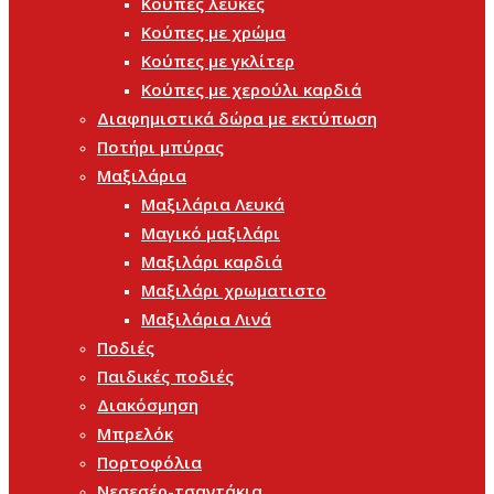
Κούπες λευκές
Κούπες με χρώμα
Κούπες με γκλίτερ
Κούπες με χερούλι καρδιά
Διαφημιστικά δώρα με εκτύπωση
Ποτήρι μπύρας
Μαξιλάρια
Μαξιλάρια Λευκά
Μαγικό μαξιλάρι
Μαξιλάρι καρδιά
Μαξιλάρι χρωματιστο
Μαξιλάρια Λινά
Ποδιές
Παιδικές ποδιές
Διακόσμηση
Μπρελόκ
Πορτοφόλια
Νεσεσέρ-τσαντάκια