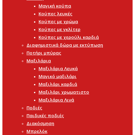
Μαγική κούπα
Κούπες λευκές
Κούπες με χρώμα
Κούπες με γκλίτερ
Κούπες με χερούλι καρδιά
Διαφημιστικά δώρα με εκτύπωση
Ποτήρι μπύρας
Μαξιλάρια
Μαξιλάρια Λευκά
Μαγικό μαξιλάρι
Μαξιλάρι καρδιά
Μαξιλάρι χρωματιστο
Μαξιλάρια Λινά
Ποδιές
Παιδικές ποδιές
Διακόσμηση
Μπρελόκ