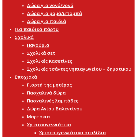
Δώρα για νονά/νονό
Δώρα για μαμά/μπαμπά
Δώρα για παιδιά
Για παιδικά πάρτυ
Σχολικά
Παγούρια
Σχολικά σετ
Σχολικές Κασετίνες
Σχολικές τσάντες νηπιαγωγείου – δημοτικού
Εποχιακά
Γιορτή της μητέρας
Πασχαλινά δώρα
Πασχαλινές λαμπάδες
Δώρα Αγίου Βαλεντίνου
Μαρτάκια
Χριστουγεννιάτικα
Χριστουγεννιάτικα στολίδια