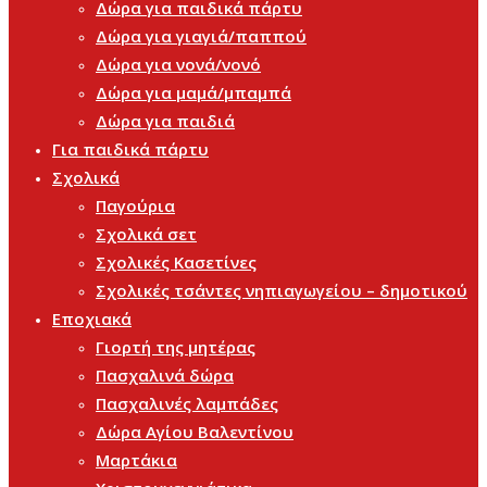
Δώρα για παιδικά πάρτυ
Δώρα για γιαγιά/παππού
Δώρα για νονά/νονό
Δώρα για μαμά/μπαμπά
Δώρα για παιδιά
Για παιδικά πάρτυ
Σχολικά
Παγούρια
Σχολικά σετ
Σχολικές Κασετίνες
Σχολικές τσάντες νηπιαγωγείου – δημοτικού
Εποχιακά
Γιορτή της μητέρας
Πασχαλινά δώρα
Πασχαλινές λαμπάδες
Δώρα Αγίου Βαλεντίνου
Μαρτάκια