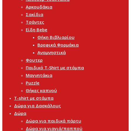
Αρκουδάκια
Σακίδια
Τσάντες
Είδη Bebe
Θήκη Βιβλιαρίου
Βρεφικά Φορμάκια
Αναμνηστικά
Φουτερ
Παιδικό T-Shirt με στάμπα
Μαγνητάκια
Puzzle
Θήκες καπνού
T-shirt με στάμπα
Δώρα για Δασκάλους
Δώρα
Δώρα για παιδικά πάρτυ
Δώρα για γιαγιά/παππού