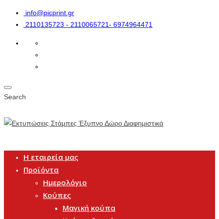
info@picprint.gr
2110135723 - 2110065721- 6974964471
Search
Η εταιρεία μας
Προϊόντα
Ημερολόγιο
Κούπες
Μαγική κούπα