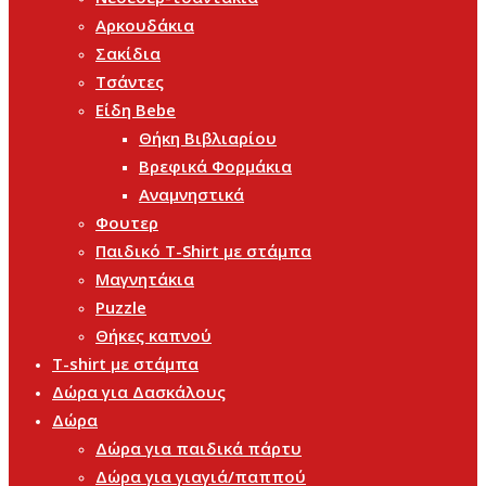
Αρκουδάκια
Σακίδια
Τσάντες
Είδη Bebe
Θήκη Βιβλιαρίου
Βρεφικά Φορμάκια
Αναμνηστικά
Φουτερ
Παιδικό T-Shirt με στάμπα
Μαγνητάκια
Puzzle
Θήκες καπνού
T-shirt με στάμπα
Δώρα για Δασκάλους
Δώρα
Δώρα για παιδικά πάρτυ
Δώρα για γιαγιά/παππού