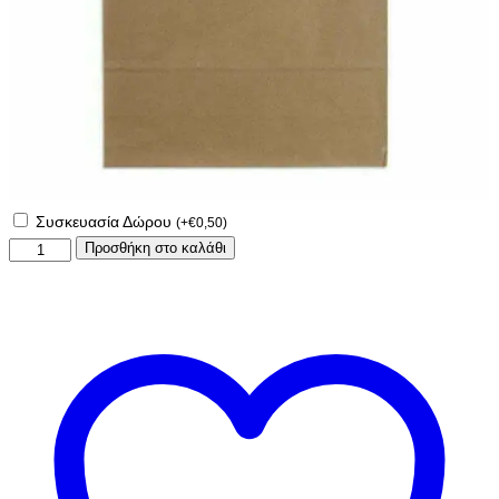
Συσκευασία Δώρου
(
+
€
0,50
)
Χριστουγεννιάτικο
Προσθήκη στο καλάθι
μαξιλάρι
με
φωτογραφίες!
ποσότητα