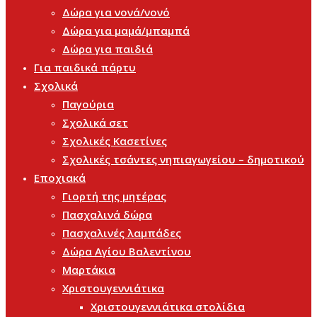
Δώρα για νονά/νονό
Δώρα για μαμά/μπαμπά
Δώρα για παιδιά
Για παιδικά πάρτυ
Σχολικά
Παγούρια
Σχολικά σετ
Σχολικές Κασετίνες
Σχολικές τσάντες νηπιαγωγείου – δημοτικού
Εποχιακά
Γιορτή της μητέρας
Πασχαλινά δώρα
Πασχαλινές λαμπάδες
Δώρα Αγίου Βαλεντίνου
Μαρτάκια
Χριστουγεννιάτικα
Χριστουγεννιάτικα στολίδια