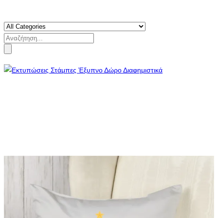
Search
for: