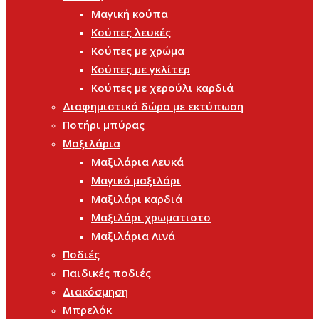
Μαγική κούπα
Κούπες λευκές
Κούπες με χρώμα
Κούπες με γκλίτερ
Κούπες με χερούλι καρδιά
Διαφημιστικά δώρα με εκτύπωση
Ποτήρι μπύρας
Μαξιλάρια
Μαξιλάρια Λευκά
Μαγικό μαξιλάρι
Μαξιλάρι καρδιά
Μαξιλάρι χρωματιστο
Μαξιλάρια Λινά
Ποδιές
Παιδικές ποδιές
Διακόσμηση
Μπρελόκ