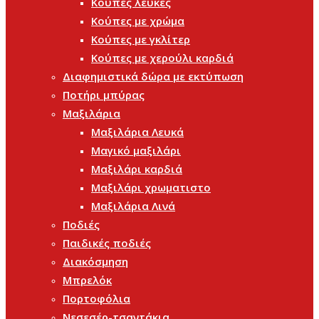
Κούπες λευκές
Κούπες με χρώμα
Κούπες με γκλίτερ
Κούπες με χερούλι καρδιά
Διαφημιστικά δώρα με εκτύπωση
Ποτήρι μπύρας
Μαξιλάρια
Μαξιλάρια Λευκά
Μαγικό μαξιλάρι
Μαξιλάρι καρδιά
Μαξιλάρι χρωματιστο
Μαξιλάρια Λινά
Ποδιές
Παιδικές ποδιές
Διακόσμηση
Μπρελόκ
Πορτοφόλια
Νεσεσέρ-τσαντάκια