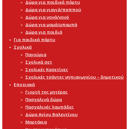
Δώρα για παιδικά πάρτυ
Δώρα για γιαγιά/παππού
Δώρα για νονά/νονό
Δώρα για μαμά/μπαμπά
Δώρα για παιδιά
Για παιδικά πάρτυ
Σχολικά
Παγούρια
Σχολικά σετ
Σχολικές Κασετίνες
Σχολικές τσάντες νηπιαγωγείου – δημοτικού
Εποχιακά
Γιορτή της μητέρας
Πασχαλινά δώρα
Πασχαλινές λαμπάδες
Δώρα Αγίου Βαλεντίνου
Μαρτάκια