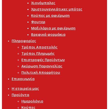
Χιονόμπαλες
Χριστουγεννιάτικες μπότες
Κούπες με αφιέρωση
Φουτερ
Μαξιλάρια με αφιέρωση
Βρεφικά φορμάκια
Πληροφορίες
Τρόποι Αποστολής
Τρόποι Πληρωμής
Επιστροφές Προϊόντων
Ακύρωση Παραγγελίας
Πολιτική Απορρήτου
Επικοινωνία
Η εταιρεία μας
Προϊόντα
Ημερολόγιο
Κούπες