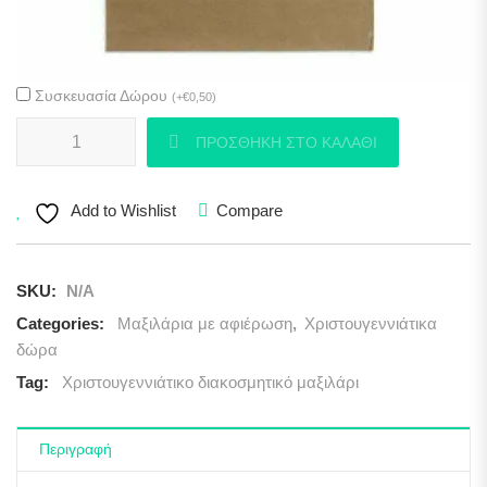
Συσκευασία Δώρου
(
+
€
0,50
)
Χριστουγεννιάτικο διακοσμητικό μαξιλάρι με αφιέρωση. ποσότητα
ΠΡΟΣΘΉΚΗ ΣΤΟ ΚΑΛΆΘΙ
Add to Wishlist
Compare
SKU:
N/A
Categories:
Μαξιλάρια με αφιέρωση
,
Χριστουγεννιάτικα
δώρα
Tag:
Χριστουγεννιάτικο διακοσμητικό μαξιλάρι
Περιγραφή