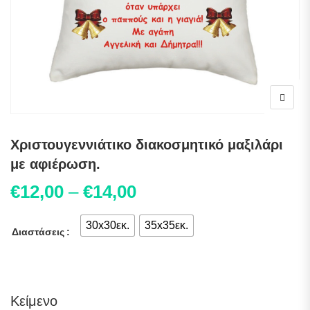
Χριστουγεννιάτικο διακοσμητικό μαξιλάρι
με αφιέρωση.
Price range: €12,00 t
€
12,00
–
€
14,00
30x30εκ.
35x35εκ.
Διαστάσεις
Κείμενο