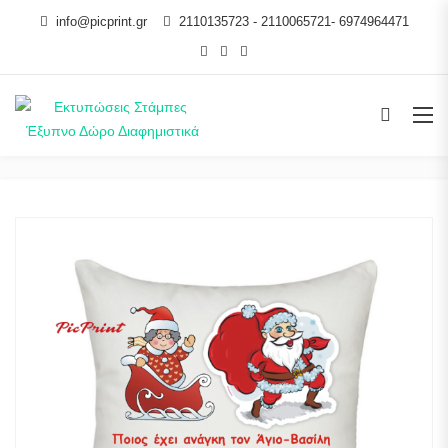
info@picprint.gr
2110135723 - 2110065721- 6974964471