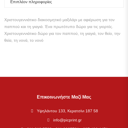
Επιπλέον πληροφορίες
Χριστουγεννιάτικο διακοσμητικό μαξιλάρι με αφιέρωση για τον
παππού και τη γιαγιά. Ένα πρωτότυπο δώρο για τις γιορτές.
Χριστουγεννιάτικο δώρο για τον παππού, τη γιαγιά, τον θείο, την
θεία, τη νονά, το νονό
Επικοινωνήστε Μαζί Μας
Υψηλάντου 133, Κερατσίνι 187 58
info@picprint.gr