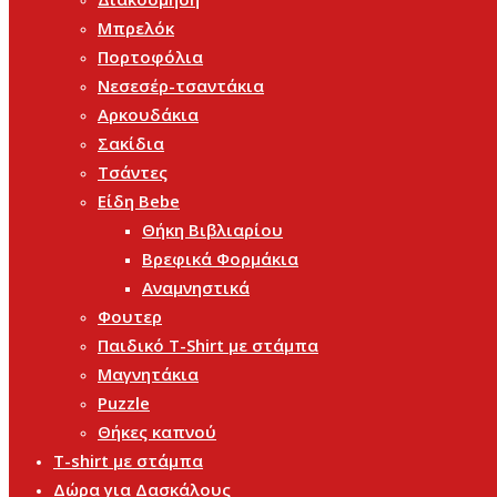
Μπρελόκ
Πορτοφόλια
Νεσεσέρ-τσαντάκια
Αρκουδάκια
Σακίδια
Τσάντες
Είδη Bebe
Θήκη Βιβλιαρίου
Βρεφικά Φορμάκια
Αναμνηστικά
Φουτερ
Παιδικό T-Shirt με στάμπα
Μαγνητάκια
Puzzle
Θήκες καπνού
T-shirt με στάμπα
Δώρα για Δασκάλους