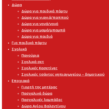
Δώρα
Δώρα για παιδικά πάρτυ
Δώρα για γιαγιά/παππού
Δώρα για νονά/νονό
Δώρα για μαμά/μπαμπά
Δώρα για παιδιά
Για παιδικά πάρτυ
Σχολικά
Παγούρια
Σχολικά σετ
Σχολικές Κασετίνες
Σχολικές τσάντες νηπιαγωγείου – δημοτικού
Εποχιακά
Γιορτή της μητέρας
Πασχαλινά δώρα
Πασχαλινές λαμπάδες
Δώρα Αγίου Βαλεντίνου