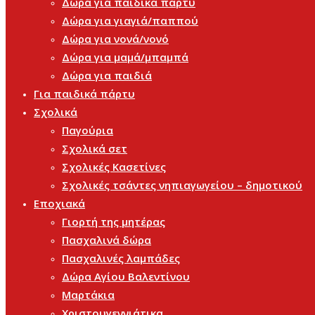
Δώρα για παιδικά πάρτυ
Δώρα για γιαγιά/παππού
Δώρα για νονά/νονό
Δώρα για μαμά/μπαμπά
Δώρα για παιδιά
Για παιδικά πάρτυ
Σχολικά
Παγούρια
Σχολικά σετ
Σχολικές Κασετίνες
Σχολικές τσάντες νηπιαγωγείου – δημοτικού
Εποχιακά
Γιορτή της μητέρας
Πασχαλινά δώρα
Πασχαλινές λαμπάδες
Δώρα Αγίου Βαλεντίνου
Μαρτάκια
Χριστουγεννιάτικα