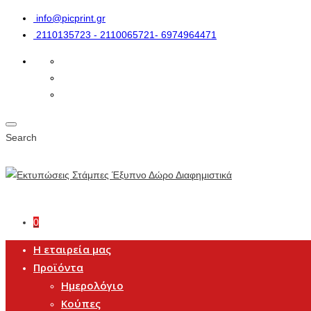
info@picprint.gr
2110135723 - 2110065721- 6974964471
Search
0
Η εταιρεία μας
Προϊόντα
Ημερολόγιο
Κούπες