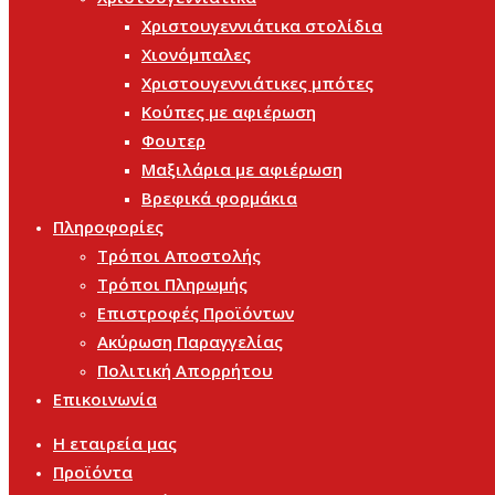
Χριστουγεννιάτικα στολίδια
Χιονόμπαλες
Χριστουγεννιάτικες μπότες
Κούπες με αφιέρωση
Φουτερ
Μαξιλάρια με αφιέρωση
Βρεφικά φορμάκια
Πληροφορίες
Τρόποι Αποστολής
Τρόποι Πληρωμής
Επιστροφές Προϊόντων
Ακύρωση Παραγγελίας
Πολιτική Απορρήτου
Επικοινωνία
Η εταιρεία μας
Προϊόντα