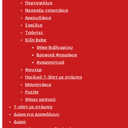
Πορτοφόλια
Νεσεσέρ-τσαντάκια
Αρκουδάκια
Σακίδια
Τσάντες
Είδη Bebe
Θήκη Βιβλιαρίου
Βρεφικά Φορμάκια
Αναμνηστικά
Φουτερ
Παιδικό T-Shirt με στάμπα
Μαγνητάκια
Puzzle
Θήκες καπνού
T-shirt με στάμπα
Δώρα για Δασκάλους
Δώρα