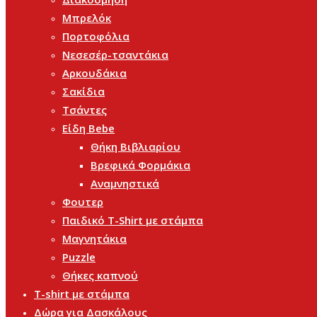
Μπρελόκ
Πορτοφόλια
Νεσεσέρ-τσαντάκια
Αρκουδάκια
Σακίδια
Τσάντες
Είδη Bebe
Θήκη Βιβλιαρίου
Βρεφικά Φορμάκια
Αναμνηστικά
Φουτερ
Παιδικό T-Shirt με στάμπα
Μαγνητάκια
Puzzle
Θήκες καπνού
T-shirt με στάμπα
Δώρα για Δασκάλους