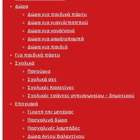
Δώρα
Δώρα για παιδικά πάρτυ
Δώρα για γιαγιά/παππού
Δώρα για νονά/νονό
Δώρα για μαμά/μπαμπά
Δώρα για παιδιά
Για παιδικά πάρτυ
Σχολικά
Παγούρια
Σχολικά σετ
Σχολικές Κασετίνες
Σχολικές τσάντες νηπιαγωγείου – δημοτικού
Εποχιακά
Γιορτή της μητέρας
Πασχαλινά δώρα
Πασχαλινές λαμπάδες
Δώρα Αγίου Βαλεντίνου