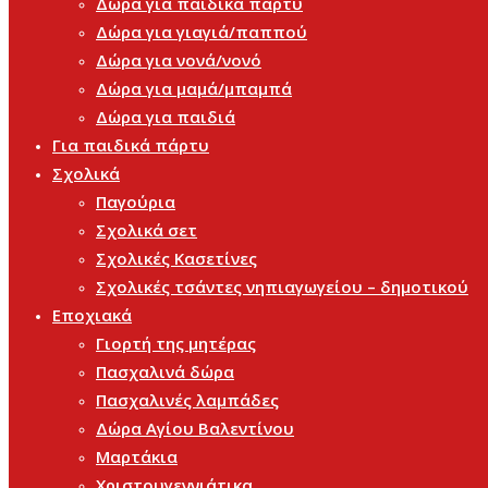
Δώρα για παιδικά πάρτυ
Δώρα για γιαγιά/παππού
Δώρα για νονά/νονό
Δώρα για μαμά/μπαμπά
Δώρα για παιδιά
Για παιδικά πάρτυ
Σχολικά
Παγούρια
Σχολικά σετ
Σχολικές Κασετίνες
Σχολικές τσάντες νηπιαγωγείου – δημοτικού
Εποχιακά
Γιορτή της μητέρας
Πασχαλινά δώρα
Πασχαλινές λαμπάδες
Δώρα Αγίου Βαλεντίνου
Μαρτάκια
Χριστουγεννιάτικα