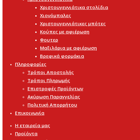
Χριστουγεννιάτικα στολίδια
Χιονόμπαλες
Χριστουγεννιάτικες μπότες
Κούπες με αφιέρωση
Φουτερ
Μαξιλάρια με αφιέρωση
Βρεφικά φορμάκια
Πληροφορίες
Τρόποι Αποστολής
Τρόποι Πληρωμής
Επιστροφές Προϊόντων
Ακύρωση Παραγγελίας
Πολιτική Απορρήτου
Επικοινωνία
Η εταιρεία μας
Προϊόντα