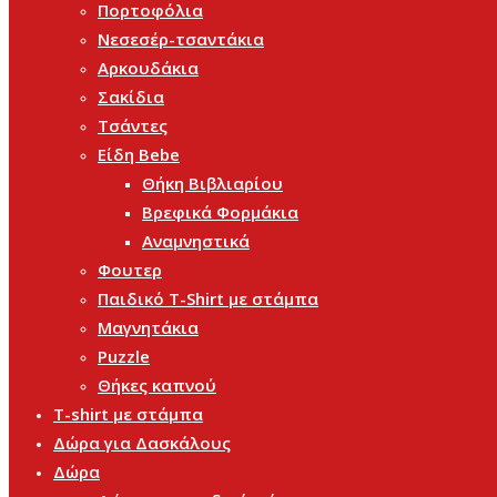
Πορτοφόλια
Νεσεσέρ-τσαντάκια
Αρκουδάκια
Σακίδια
Τσάντες
Είδη Bebe
Θήκη Βιβλιαρίου
Βρεφικά Φορμάκια
Αναμνηστικά
Φουτερ
Παιδικό T-Shirt με στάμπα
Μαγνητάκια
Puzzle
Θήκες καπνού
T-shirt με στάμπα
Δώρα για Δασκάλους
Δώρα