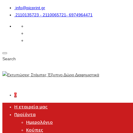
info@picprint.gr
2110135723 - 2110065721- 6974964471
Search
0
Η εταιρεία μας
Προϊόντα
Ημερολόγιο
Κούπες