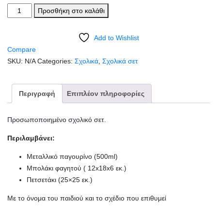
Σχολικό
Προσθήκη στο καλάθι
σετ
με
Add to Wishlist
όνομα.Παγουρίνο
Compare
,
SKU:
N/A
Categories:
Σχολικά
,
Σχολικά σετ
ταπεράκι
και
πετσετούλα
Περιγραφή
Επιπλέον πληροφορίες
για
το
Προσωποποιημένο σχολικό σετ.
νηπιαγωγείο
με
Περιλαμβάνει:
όνομα.
Μεταλλικό παγουρίνο (500ml)
ποσότητα
Μπολάκι φαγητού ( 12x18x6 εκ.)
Πετσετάκι (25×25 εκ.)
Με το όνομα του παιδιού και το σχέδιο που επιθυμεί