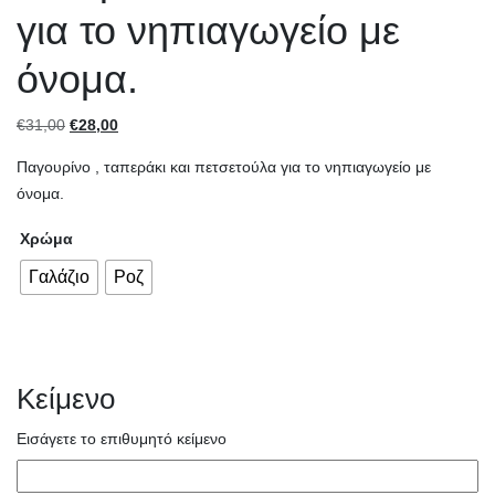
για το νηπιαγωγείο με
όνομα.
Original
Η
€
31,00
€
28,00
price
τρέχουσα
Παγουρίνο , ταπεράκι και πετσετούλα για το νηπιαγωγείο με
was:
τιμή
όνομα.
€31,00.
είναι:
€28,00.
Χρώμα
Γαλάζιο
Ροζ
Κείμενο
Εισάγετε το επιθυμητό κείμενο