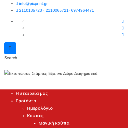
info@picprint.gr
2110135723 - 2110065721- 6974964471
Search
Η εταιρεία μας
Προϊόντα
Ημερολόγιο
Κούπες
Μαγική κούπα