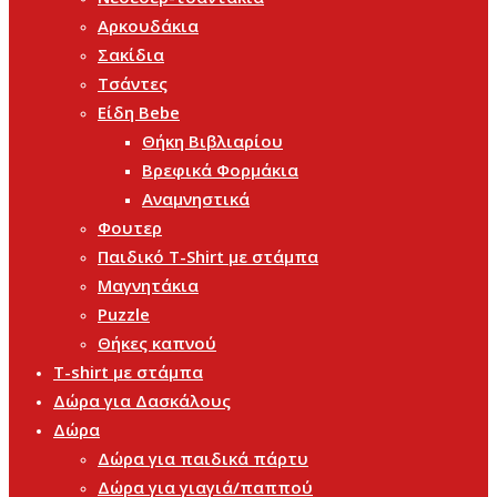
Αρκουδάκια
Σακίδια
Τσάντες
Είδη Bebe
Θήκη Βιβλιαρίου
Βρεφικά Φορμάκια
Αναμνηστικά
Φουτερ
Παιδικό T-Shirt με στάμπα
Μαγνητάκια
Puzzle
Θήκες καπνού
T-shirt με στάμπα
Δώρα για Δασκάλους
Δώρα
Δώρα για παιδικά πάρτυ
Δώρα για γιαγιά/παππού