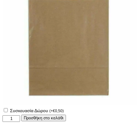
Συσκευασία Δώρου
(
+
€
0,50
)
Σετ
Προσθήκη στο καλάθι
μαξιλάρι
και