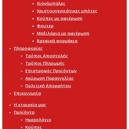
Χιονόμπαλες
Χριστουγεννιάτικες μπότες
Κούπες με αφιέρωση
Φουτερ
Μαξιλάρια με αφιέρωση
Βρεφικά φορμάκια
Πληροφορίες
Τρόποι Αποστολής
Τρόποι Πληρωμής
Επιστροφές Προϊόντων
Ακύρωση Παραγγελίας
Πολιτική Απορρήτου
Επικοινωνία
Η εταιρεία μας
Προϊόντα
Ημερολόγιο
Κούπες