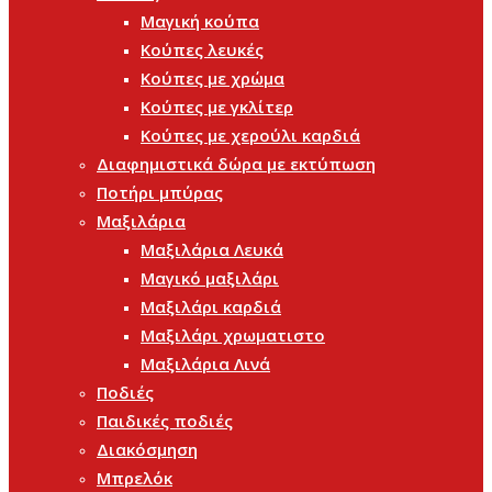
Μαγική κούπα
Κούπες λευκές
Κούπες με χρώμα
Κούπες με γκλίτερ
Κούπες με χερούλι καρδιά
Διαφημιστικά δώρα με εκτύπωση
Ποτήρι μπύρας
Μαξιλάρια
Μαξιλάρια Λευκά
Μαγικό μαξιλάρι
Μαξιλάρι καρδιά
Μαξιλάρι χρωματιστο
Μαξιλάρια Λινά
Ποδιές
Παιδικές ποδιές
Διακόσμηση
Μπρελόκ