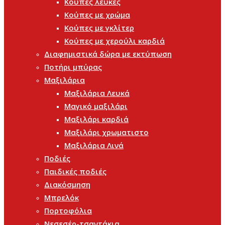
Κούπες λευκές
Κούπες με χρώμα
Κούπες με γκλίτερ
Κούπες με χερούλι καρδιά
Διαφημιστικά δώρα με εκτύπωση
Ποτήρι μπύρας
Μαξιλάρια
Μαξιλάρια Λευκά
Μαγικό μαξιλάρι
Μαξιλάρι καρδιά
Μαξιλάρι χρωματιστο
Μαξιλάρια Λινά
Ποδιές
Παιδικές ποδιές
Διακόσμηση
Μπρελόκ
Πορτοφόλια
Νεσεσέρ-τσαντάκια