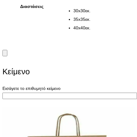
through
Διαστάσεις
30x30εκ.
€22,00
35x35εκ.
40x40εκ.
Κείμενο
Εισάγετε το επιθυμητό κείμενο