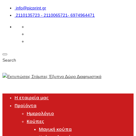
info@picprint.gr
2110135723 - 2110065721- 6974964471
Search
Η εταιρεία μας
Προϊόντα
Ημερολόγιο
Κούπες
Μαγική κούπα