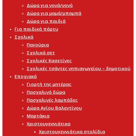
Δώρα για νονά/νονό
Δώρα για μαμά/μπαμπά
Δώρα για παιδιά
Για παιδικά πάρτυ
Σχολικά
Παγούρια
Σχολικά σετ
Σχολικές Κασετίνες
Σχολικές τσάντες νηπιαγωγείου – δημοτικού
Εποχιακά
Γιορτή της μητέρας
Πασχαλινά δώρα
Πασχαλινές λαμπάδες
Δώρα Αγίου Βαλεντίνου
Μαρτάκια
Χριστουγεννιάτικα
Χριστουγεννιάτικα στολίδια