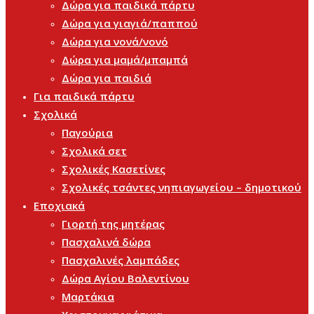
Δώρα για παιδικά πάρτυ
Δώρα για γιαγιά/παππού
Δώρα για νονά/νονό
Δώρα για μαμά/μπαμπά
Δώρα για παιδιά
Για παιδικά πάρτυ
Σχολικά
Παγούρια
Σχολικά σετ
Σχολικές Κασετίνες
Σχολικές τσάντες νηπιαγωγείου – δημοτικού
Εποχιακά
Γιορτή της μητέρας
Πασχαλινά δώρα
Πασχαλινές λαμπάδες
Δώρα Αγίου Βαλεντίνου
Μαρτάκια