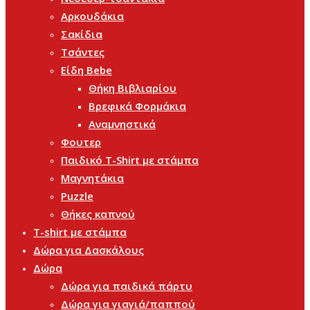
Αρκουδάκια
Σακίδια
Τσάντες
Είδη Bebe
Θήκη Βιβλιαρίου
Βρεφικά Φορμάκια
Αναμνηστικά
Φουτερ
Παιδικό T-Shirt με στάμπα
Μαγνητάκια
Puzzle
Θήκες καπνού
T-shirt με στάμπα
Δώρα για Δασκάλους
Δώρα
Δώρα για παιδικά πάρτυ
Δώρα για γιαγιά/παππού