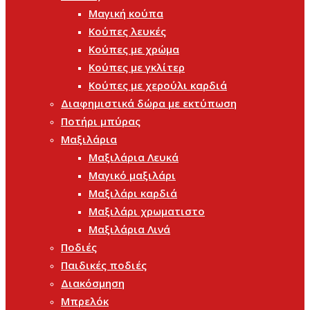
Μαγική κούπα
Κούπες λευκές
Κούπες με χρώμα
Κούπες με γκλίτερ
Κούπες με χερούλι καρδιά
Διαφημιστικά δώρα με εκτύπωση
Ποτήρι μπύρας
Μαξιλάρια
Μαξιλάρια Λευκά
Μαγικό μαξιλάρι
Μαξιλάρι καρδιά
Μαξιλάρι χρωματιστο
Μαξιλάρια Λινά
Ποδιές
Παιδικές ποδιές
Διακόσμηση
Μπρελόκ