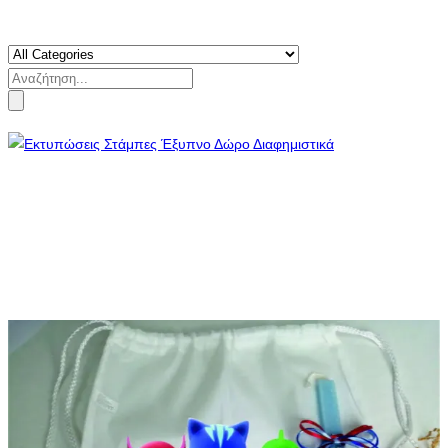
Search
for: