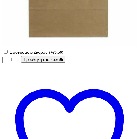
Συσκευασία Δώρου
(
+
€
0,50
)
Σετ
Προσθήκη στο καλάθι
αρωματική
Πασχαλινή
λαμπάδα
Πιτζαμοήρωες
με
σακίδιο
πλάτης!
ποσότητα