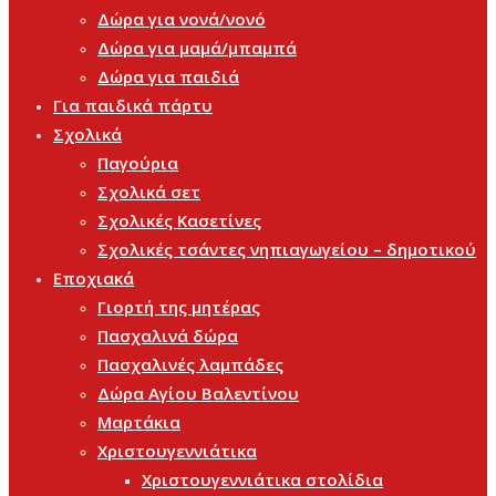
Δώρα για νονά/νονό
Δώρα για μαμά/μπαμπά
Δώρα για παιδιά
Για παιδικά πάρτυ
Σχολικά
Παγούρια
Σχολικά σετ
Σχολικές Κασετίνες
Σχολικές τσάντες νηπιαγωγείου – δημοτικού
Εποχιακά
Γιορτή της μητέρας
Πασχαλινά δώρα
Πασχαλινές λαμπάδες
Δώρα Αγίου Βαλεντίνου
Μαρτάκια
Χριστουγεννιάτικα
Χριστουγεννιάτικα στολίδια