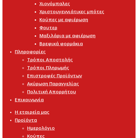
Χιονόμπαλες
Χριστουγεννιάτικες μπότες
Κούπες με αφιέρωση
Φουτερ
Μαξιλάρια με αφιέρωση
Βρεφικά φορμάκια
Πληροφορίες
Τρόποι Αποστολής
Τρόποι Πληρωμής
Επιστροφές Προϊόντων
Ακύρωση Παραγγελίας
Πολιτική Απορρήτου
Επικοινωνία
Η εταιρεία μας
Προϊόντα
Ημερολόγιο
Κούπες