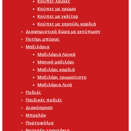
Κούπες λευκές
Κούπες με χρώμα
Κούπες με γκλίτερ
Κούπες με χερούλι καρδιά
Διαφημιστικά δώρα με εκτύπωση
Ποτήρι μπύρας
Μαξιλάρια
Μαξιλάρια Λευκά
Μαγικό μαξιλάρι
Μαξιλάρι καρδιά
Μαξιλάρι χρωματιστο
Μαξιλάρια Λινά
Ποδιές
Παιδικές ποδιές
Διακόσμηση
Μπρελόκ
Πορτοφόλια
Νεσεσέρ-τσαντάκια