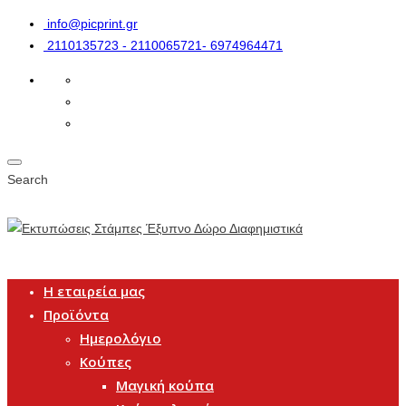
info@picprint.gr
2110135723 - 2110065721- 6974964471
Search
Η εταιρεία μας
Προϊόντα
Ημερολόγιο
Κούπες
Μαγική κούπα