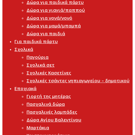
Δώρα για παιδικά πάρτυ
Δώρα για γιαγιά/παππού
Δώρα για νονά/νονό
Δώρα για μαμά/μπαμπά
Δώρα για παιδιά
Για παιδικά πάρτυ
Σχολικά
Παγούρια
Σχολικά σετ
Σχολικές Κασετίνες
Σχολικές τσάντες νηπιαγωγείου – δημοτικού
Εποχιακά
Γιορτή της μητέρας
Πασχαλινά δώρα
Πασχαλινές λαμπάδες
Δώρα Αγίου Βαλεντίνου
Μαρτάκια