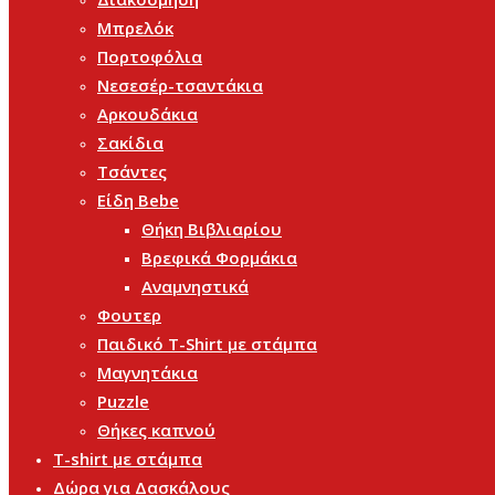
Μπρελόκ
Πορτοφόλια
Νεσεσέρ-τσαντάκια
Αρκουδάκια
Σακίδια
Τσάντες
Είδη Bebe
Θήκη Βιβλιαρίου
Βρεφικά Φορμάκια
Αναμνηστικά
Φουτερ
Παιδικό T-Shirt με στάμπα
Μαγνητάκια
Puzzle
Θήκες καπνού
T-shirt με στάμπα
Δώρα για Δασκάλους