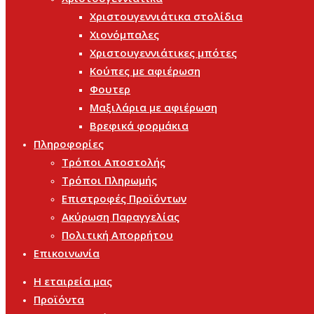
Χριστουγεννιάτικα στολίδια
Χιονόμπαλες
Χριστουγεννιάτικες μπότες
Κούπες με αφιέρωση
Φουτερ
Μαξιλάρια με αφιέρωση
Βρεφικά φορμάκια
Πληροφορίες
Τρόποι Αποστολής
Τρόποι Πληρωμής
Επιστροφές Προϊόντων
Ακύρωση Παραγγελίας
Πολιτική Απορρήτου
Επικοινωνία
Η εταιρεία μας
Προϊόντα