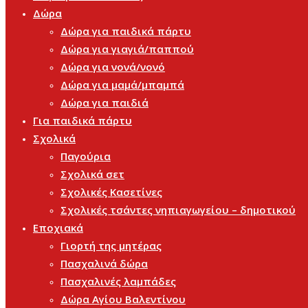
Δώρα
Δώρα για παιδικά πάρτυ
Δώρα για γιαγιά/παππού
Δώρα για νονά/νονό
Δώρα για μαμά/μπαμπά
Δώρα για παιδιά
Για παιδικά πάρτυ
Σχολικά
Παγούρια
Σχολικά σετ
Σχολικές Κασετίνες
Σχολικές τσάντες νηπιαγωγείου – δημοτικού
Εποχιακά
Γιορτή της μητέρας
Πασχαλινά δώρα
Πασχαλινές λαμπάδες
Δώρα Αγίου Βαλεντίνου