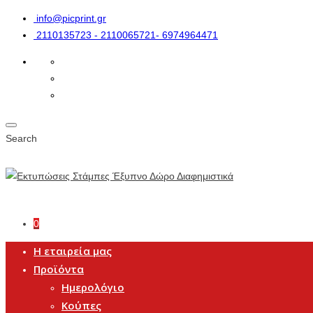
info@picprint.gr
2110135723 - 2110065721- 6974964471
Search
0
Η εταιρεία μας
Προϊόντα
Ημερολόγιο
Κούπες