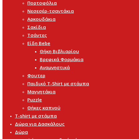
Πορτοφόλια
Νεσεσέρ-τσαντάκια
Αρκουδάκια
Σακίδια
Τσάντες
Είδη Bebe
Θήκη Βιβλιαρίου
Βρεφικά Φορμάκια
Αναμνηστικά
Φουτερ
Παιδικό T-Shirt με στάμπα
Μαγνητάκια
Puzzle
Θήκες καπνού
T-shirt με στάμπα
Δώρα για Δασκάλους
Δώρα