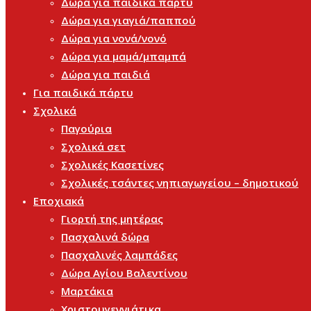
Δώρα για παιδικά πάρτυ
Δώρα για γιαγιά/παππού
Δώρα για νονά/νονό
Δώρα για μαμά/μπαμπά
Δώρα για παιδιά
Για παιδικά πάρτυ
Σχολικά
Παγούρια
Σχολικά σετ
Σχολικές Κασετίνες
Σχολικές τσάντες νηπιαγωγείου – δημοτικού
Εποχιακά
Γιορτή της μητέρας
Πασχαλινά δώρα
Πασχαλινές λαμπάδες
Δώρα Αγίου Βαλεντίνου
Μαρτάκια
Χριστουγεννιάτικα