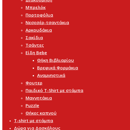
Μπρελόκ
Πορτοφόλια
Νεσεσέρ-τσαντάκια
Αρκουδάκια
Σακίδια
Τσάντες
Είδη Bebe
Θήκη Βιβλιαρίου
Βρεφικά Φορμάκια
Αναμνηστικά
Φουτερ
Παιδικό T-Shirt με στάμπα
Μαγνητάκια
Puzzle
Θήκες καπνού
T-shirt με στάμπα
Δώρα για Δασκάλους