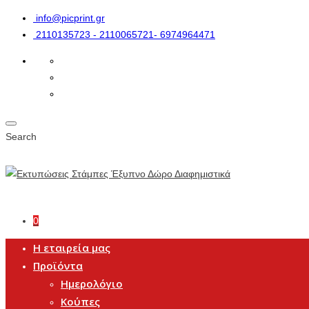
info@picprint.gr
2110135723 - 2110065721- 6974964471
Search
0
Η εταιρεία μας
Προϊόντα
Ημερολόγιο
Κούπες