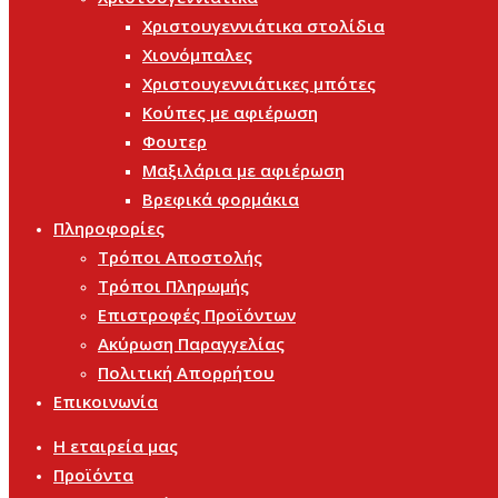
Χριστουγεννιάτικα στολίδια
Χιονόμπαλες
Χριστουγεννιάτικες μπότες
Κούπες με αφιέρωση
Φουτερ
Μαξιλάρια με αφιέρωση
Βρεφικά φορμάκια
Πληροφορίες
Τρόποι Αποστολής
Τρόποι Πληρωμής
Επιστροφές Προϊόντων
Ακύρωση Παραγγελίας
Πολιτική Απορρήτου
Επικοινωνία
Η εταιρεία μας
Προϊόντα