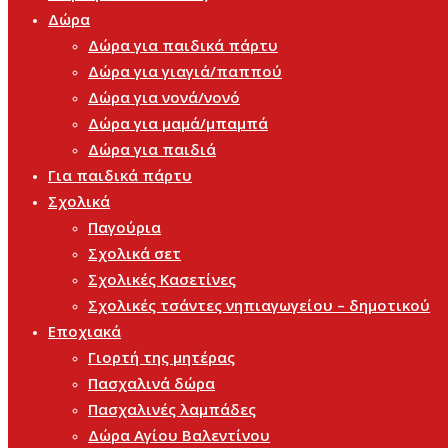
Δώρα
Δώρα για παιδικά πάρτυ
Δώρα για γιαγιά/παππού
Δώρα για νονά/νονό
Δώρα για μαμά/μπαμπά
Δώρα για παιδιά
Για παιδικά πάρτυ
Σχολικά
Παγούρια
Σχολικά σετ
Σχολικές Κασετίνες
Σχολικές τσάντες νηπιαγωγείου – δημοτικού
Εποχιακά
Γιορτή της μητέρας
Πασχαλινά δώρα
Πασχαλινές λαμπάδες
Δώρα Αγίου Βαλεντίνου