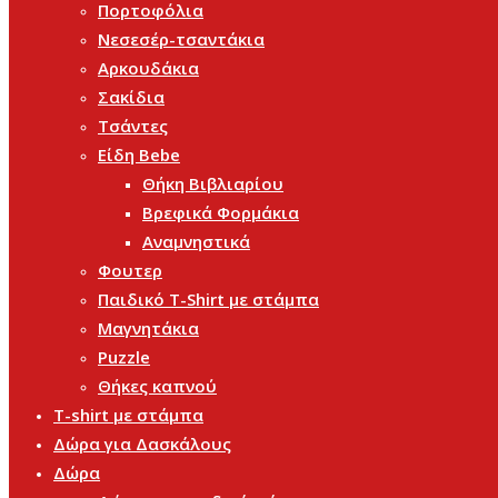
Πορτοφόλια
Νεσεσέρ-τσαντάκια
Αρκουδάκια
Σακίδια
Τσάντες
Είδη Bebe
Θήκη Βιβλιαρίου
Βρεφικά Φορμάκια
Αναμνηστικά
Φουτερ
Παιδικό T-Shirt με στάμπα
Μαγνητάκια
Puzzle
Θήκες καπνού
T-shirt με στάμπα
Δώρα για Δασκάλους
Δώρα