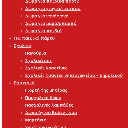
Δώρα για παιδικά πάρτυ
Δώρα για γιαγιά/παππού
Δώρα για νονά/νονό
Δώρα για μαμά/μπαμπά
Δώρα για παιδιά
Για παιδικά πάρτυ
Σχολικά
Παγούρια
Σχολικά σετ
Σχολικές Κασετίνες
Σχολικές τσάντες νηπιαγωγείου – δημοτικού
Εποχιακά
Γιορτή της μητέρας
Πασχαλινά δώρα
Πασχαλινές λαμπάδες
Δώρα Αγίου Βαλεντίνου
Μαρτάκια
Χριστουγεννιάτικα