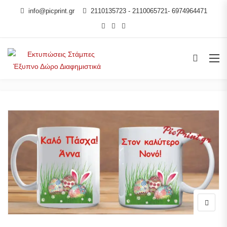
info@picprint.gr
2110135723 - 2110065721- 6974964471