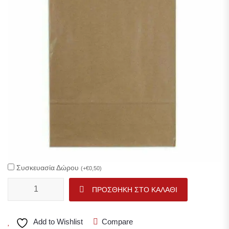
Συσκευασία Δώρου
(
+
€
0,50
)
Προσωποποιημένη πασχαλινή κούπα με αφιέρωση και όνομα! ποσό
ΠΡΟΣΘΉΚΗ ΣΤΟ ΚΑΛΆΘΙ
Add to Wishlist
Compare