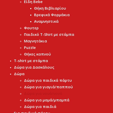
Είδη Bebe
Θήκη Βιβλιαρίου
Βρεφικά Φορμάκια
Αναμνηστικά
Φουτερ
Παιδικό T-Shirt με στάμπα
Μαγνητάκια
Puzzle
Θήκες καπνού
T-shirt με στάμπα
Δώρα για Δασκάλους
Δώρα
Δώρα για παιδικά πάρτυ
Δώρα για γιαγιά/παππού
Δώρα για νονά/νονό
Δώρα για μαμά/μπαμπά
Δώρα για παιδιά