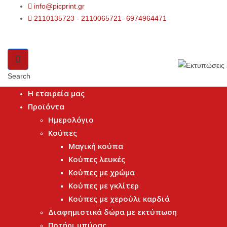
info@picprint.gr
2110135723 - 2110065721- 6974964471
Search
Η εταιρεία μας
Προϊόντα
Ημερολόγιο
Κούπες
Μαγική κούπα
Κούπες λευκές
Κούπες με χρώμα
Κούπες με γκλίτερ
Κούπες με χερούλι καρδιά
Διαφημιστικά δώρα με εκτύπωση
Ποτήρι μπύρας