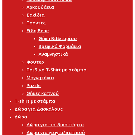
Αρκουδάκια
Σακίδια
Τσάντες
Είδη Bebe
Θήκη Βιβλιαρίου
Βρεφικά Φορμάκια
Αναμνηστικά
Φουτερ
Παιδικό T-Shirt με στάμπα
Μαγνητάκια
Puzzle
Θήκες καπνού
T-shirt με στάμπα
Δώρα για Δασκάλους
Δώρα
Δώρα για παιδικά πάρτυ
Δώρα για γιαγιά/παππού