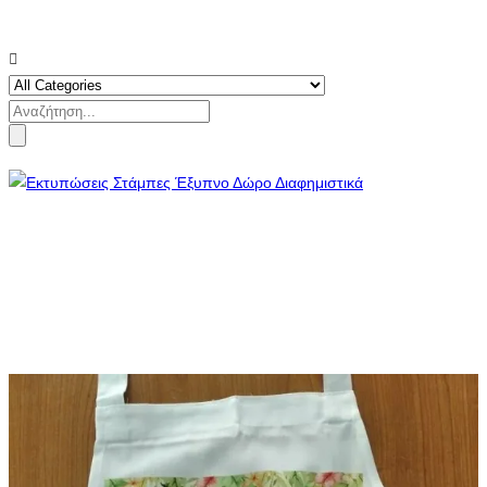
Search
for: