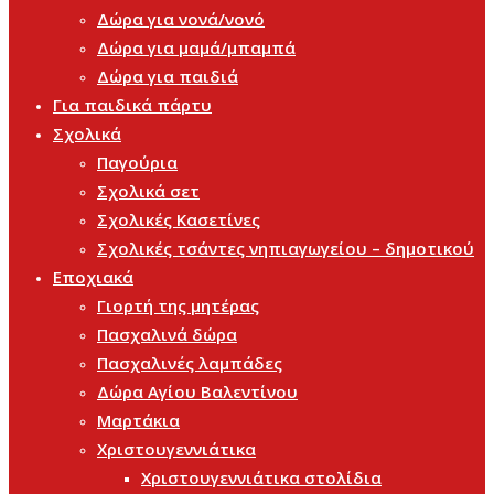
Δώρα για νονά/νονό
Δώρα για μαμά/μπαμπά
Δώρα για παιδιά
Για παιδικά πάρτυ
Σχολικά
Παγούρια
Σχολικά σετ
Σχολικές Κασετίνες
Σχολικές τσάντες νηπιαγωγείου – δημοτικού
Εποχιακά
Γιορτή της μητέρας
Πασχαλινά δώρα
Πασχαλινές λαμπάδες
Δώρα Αγίου Βαλεντίνου
Μαρτάκια
Χριστουγεννιάτικα
Χριστουγεννιάτικα στολίδια