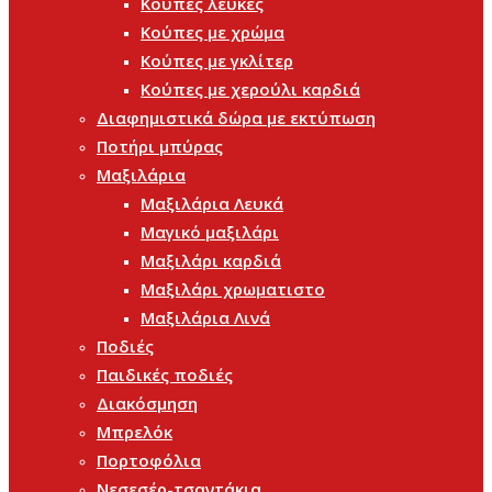
Κούπες λευκές
Κούπες με χρώμα
Κούπες με γκλίτερ
Κούπες με χερούλι καρδιά
Διαφημιστικά δώρα με εκτύπωση
Ποτήρι μπύρας
Μαξιλάρια
Μαξιλάρια Λευκά
Μαγικό μαξιλάρι
Μαξιλάρι καρδιά
Μαξιλάρι χρωματιστο
Μαξιλάρια Λινά
Ποδιές
Παιδικές ποδιές
Διακόσμηση
Μπρελόκ
Πορτοφόλια
Νεσεσέρ-τσαντάκια