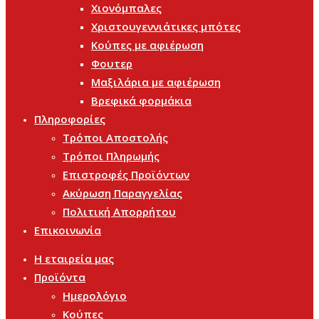
Χιονόμπαλες
Χριστουγεννιάτικες μπότες
Κούπες με αφιέρωση
Φουτερ
Μαξιλάρια με αφιέρωση
Βρεφικά φορμάκια
Πληροφορίες
Τρόποι Αποστολής
Τρόποι Πληρωμής
Επιστροφές Προϊόντων
Ακύρωση Παραγγελίας
Πολιτική Απορρήτου
Επικοινωνία
Η εταιρεία μας
Προϊόντα
Ημερολόγιο
Κούπες