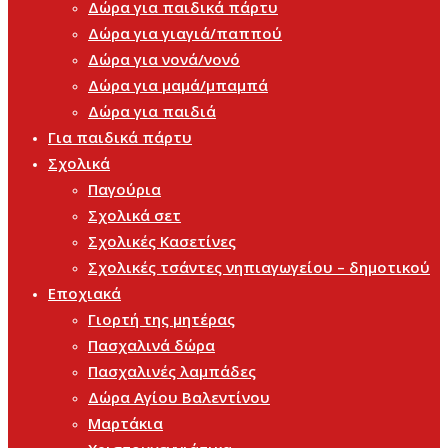
Δώρα για παιδικά πάρτυ
Δώρα για γιαγιά/παππού
Δώρα για νονά/νονό
Δώρα για μαμά/μπαμπά
Δώρα για παιδιά
Για παιδικά πάρτυ
Σχολικά
Παγούρια
Σχολικά σετ
Σχολικές Κασετίνες
Σχολικές τσάντες νηπιαγωγείου – δημοτικού
Εποχιακά
Γιορτή της μητέρας
Πασχαλινά δώρα
Πασχαλινές λαμπάδες
Δώρα Αγίου Βαλεντίνου
Μαρτάκια