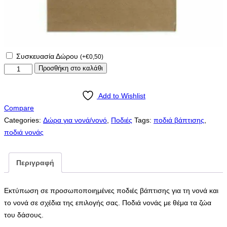
Συσκευασία Δώρου
(
+
€
0,50
)
Ποδιά
Προσθήκη στο καλάθι
νονάς
-
Add to Wishlist
νονού
Compare
με
Categories:
Δώρα για νονά/νονό
,
Ποδιές
Tags:
ποδιά βάπτισης
,
το
ποδιά νονάς
θέμα
της
Περιγραφή
επιλογής
σας!
Ποδιά
Εκτύπωση σε προσωποποιημένες ποδιές βάπτισης για τη νονά και
νονού
το νονά σε σχέδια της επιλογής σας. Ποδιά νονάς με θέμα τα ζώα
με
του δάσους.
θέμα