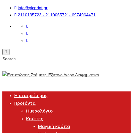
info@picprint.gr
2110135723 - 2110065721- 6974964471
Search
Η εταιρεία μας
Προϊόντα
Ημερολόγιο
Κούπες
Μαγική κούπα