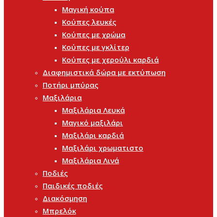
Μαγική κούπα
Κούπες λευκές
Κούπες με χρώμα
Κούπες με γκλίτερ
Κούπες με χερούλι καρδιά
Διαφημιστικά δώρα με εκτύπωση
Ποτήρι μπύρας
Μαξιλάρια
Μαξιλάρια Λευκά
Μαγικό μαξιλάρι
Μαξιλάρι καρδιά
Μαξιλάρι χρωματιστο
Μαξιλάρια Λινά
Ποδιές
Παιδικές ποδιές
Διακόσμηση
Μπρελόκ