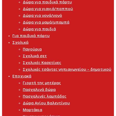
Δώρα για παιδικά πάρτυ
Δώρα για γιαγιά/παππού
Δώρα για νονά/νονό
Δώρα για μαμά/μπαμπά
Δώρα για παιδιά
Για παιδικά πάρτυ
Σχολικά
Παγούρια
Σχολικά σετ
Σχολικές Κασετίνες
Σχολικές τσάντες νηπιαγωγείου – δημοτικού
Εποχιακά
Γιορτή της μητέρας
Πασχαλινά δώρα
Πασχαλινές λαμπάδες
Δώρα Αγίου Βαλεντίνου
Μαρτάκια