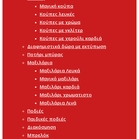
Μαγική κούπα
Κούπες λευκές
Κούπες με χρώμα
Κούπες με γκλίτερ
Κούπες με χερούλι καρδιά
Διαφημιστικά δώρα με εκτύπωση
Ποτήρι μπύρας
Μαξιλάρια
Μαξιλάρια Λευκά
Μαγικό μαξιλάρι
Μαξιλάρι καρδιά
Μαξιλάρι χρωματιστο
Μαξιλάρια Λινά
Ποδιές
Παιδικές ποδιές
Διακόσμηση
Μπρελόκ