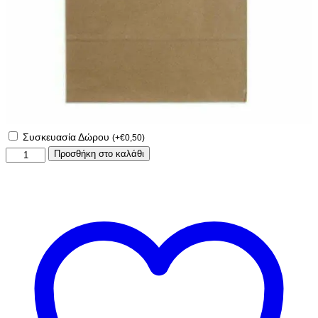
Συσκευασία Δώρου
(
+
€
0,50
)
Ποδιά
Προσθήκη στο καλάθι
νονάς
-
νονού
με
το
θέμα
της
επιλογής
σας!