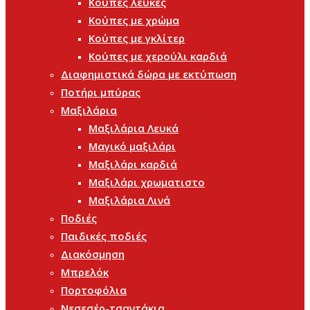
Κούπες λευκές
Κούπες με χρώμα
Κούπες με γκλίτερ
Κούπες με χερούλι καρδιά
Διαφημιστικά δώρα με εκτύπωση
Ποτήρι μπύρας
Μαξιλάρια
Μαξιλάρια Λευκά
Μαγικό μαξιλάρι
Μαξιλάρι καρδιά
Μαξιλάρι χρωματιστο
Μαξιλάρια Λινά
Ποδιές
Παιδικές ποδιές
Διακόσμηση
Μπρελόκ
Πορτοφόλια
Νεσεσέρ-τσαντάκια