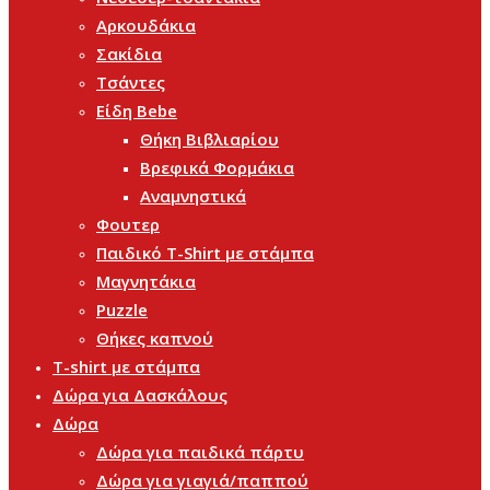
Αρκουδάκια
Σακίδια
Τσάντες
Είδη Bebe
Θήκη Βιβλιαρίου
Βρεφικά Φορμάκια
Αναμνηστικά
Φουτερ
Παιδικό T-Shirt με στάμπα
Μαγνητάκια
Puzzle
Θήκες καπνού
T-shirt με στάμπα
Δώρα για Δασκάλους
Δώρα
Δώρα για παιδικά πάρτυ
Δώρα για γιαγιά/παππού