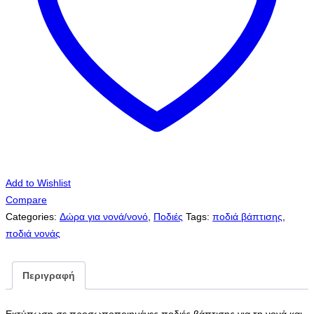
Ποδιά
νονάς
με
θέμα
το
αμαξάκι..
ποσότητα
Add to Wishlist
Compare
Categories:
Δώρα για νονά/νονό
,
Ποδιές
Tags:
ποδιά βάπτισης
,
ποδιά νονάς
Περιγραφή