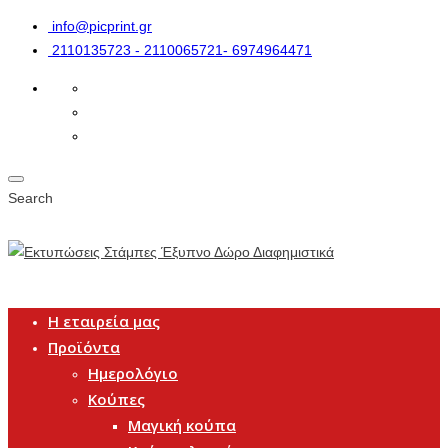
info@picprint.gr
2110135723 - 2110065721- 6974964471
Search
Η εταιρεία μας
Προϊόντα
Ημερολόγιο
Κούπες
Μαγική κούπα