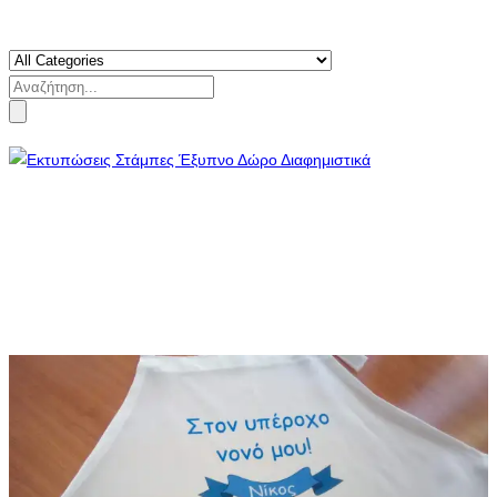
Search
for: