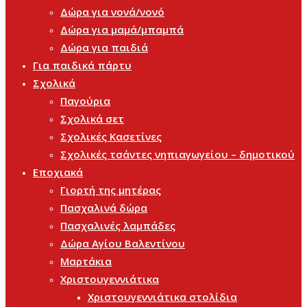
Δώρα για νονά/νονό
Δώρα για μαμά/μπαμπά
Δώρα για παιδιά
Για παιδικά πάρτυ
Σχολικά
Παγούρια
Σχολικά σετ
Σχολικές Κασετίνες
Σχολικές τσάντες νηπιαγωγείου – δημοτικού
Εποχιακά
Γιορτή της μητέρας
Πασχαλινά δώρα
Πασχαλινές λαμπάδες
Δώρα Αγίου Βαλεντίνου
Μαρτάκια
Χριστουγεννιάτικα
Χριστουγεννιάτικα στολίδια