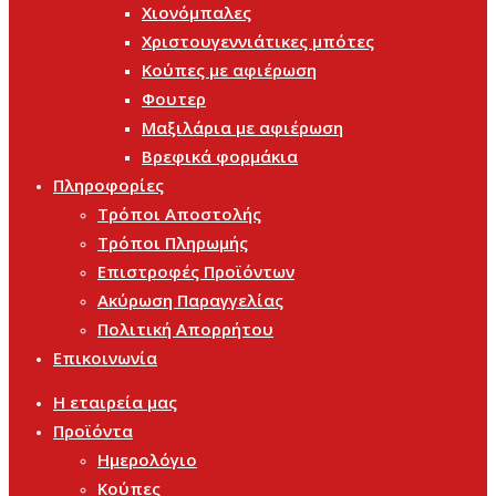
Χιονόμπαλες
Χριστουγεννιάτικες μπότες
Κούπες με αφιέρωση
Φουτερ
Μαξιλάρια με αφιέρωση
Βρεφικά φορμάκια
Πληροφορίες
Τρόποι Αποστολής
Τρόποι Πληρωμής
Επιστροφές Προϊόντων
Ακύρωση Παραγγελίας
Πολιτική Απορρήτου
Επικοινωνία
Η εταιρεία μας
Προϊόντα
Ημερολόγιο
Κούπες