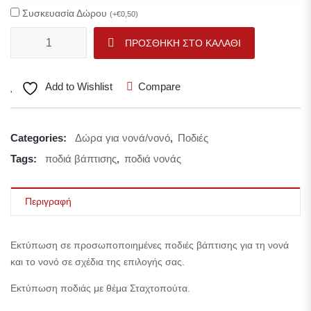
Συσκευασία Δώρου
(
+
€
0,50
)
Ποδιά νονάς - νονού με το θέμα της επιλογής σας! Ποδιά νονάς με 
ΠΡΟΣΘΉΚΗ ΣΤΟ ΚΑΛΆΘΙ
Add to Wishlist
Compare
Categories:
Δώρα για νονά/νονό
,
Ποδιές
Tags:
ποδιά βάπτισης
,
ποδιά νονάς
Περιγραφή
Εκτύπωση σε προσωποποιημένες ποδιές βάπτισης για τη νονά
και το νονό σε σχέδια της επιλογής σας.
Εκτύπωση ποδιάς με θέμα Σταχτοπούτα.