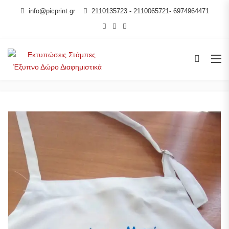
info@picprint.gr
2110135723 - 2110065721- 6974964471