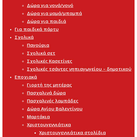
Δώρα για νονά/νονό
Δώρα για μαμά/μπαμπά
Δώρα για παιδιά
Για παιδικά πάρτυ
Σχολικά
Παγούρια
Σχολικά σετ
Σχολικές Κασετίνες
Σχολικές τσάντες νηπιαγωγείου – δημοτικού
Εποχιακά
Γιορτή της μητέρας
Πασχαλινά δώρα
Πασχαλινές λαμπάδες
Δώρα Αγίου Βαλεντίνου
Μαρτάκια
Χριστουγεννιάτικα
Χριστουγεννιάτικα στολίδια