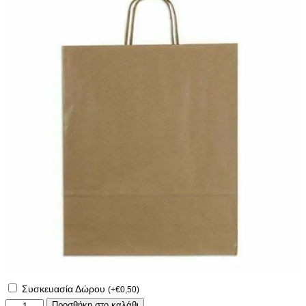
Συσκευασία Δώρου
(
+
€
0,50
)
Ποδιά
Προσθήκη στο καλάθι