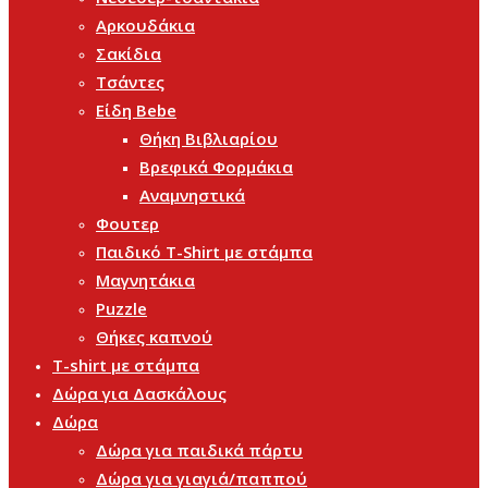
Αρκουδάκια
Σακίδια
Τσάντες
Είδη Bebe
Θήκη Βιβλιαρίου
Βρεφικά Φορμάκια
Αναμνηστικά
Φουτερ
Παιδικό T-Shirt με στάμπα
Μαγνητάκια
Puzzle
Θήκες καπνού
T-shirt με στάμπα
Δώρα για Δασκάλους
Δώρα
Δώρα για παιδικά πάρτυ
Δώρα για γιαγιά/παππού