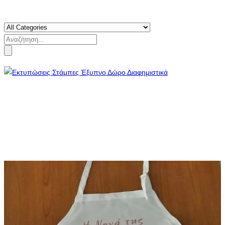
Search
for: