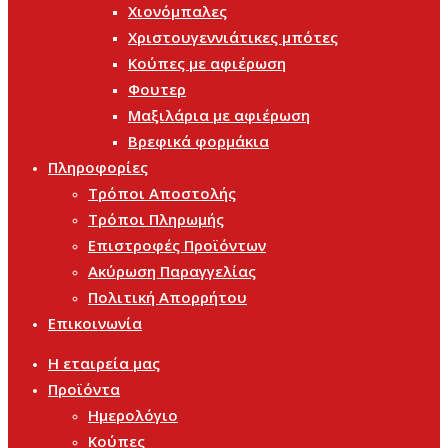
Χιονόμπαλες
Χριστουγεννιάτικες μπότες
Κούπες με αφιέρωση
Φουτερ
Μαξιλάρια με αφιέρωση
Βρεφικά φορμάκια
Πληροφορίες
Τρόποι Αποστολής
Τρόποι Πληρωμής
Επιστροφές Προϊόντων
Ακύρωση Παραγγελίας
Πολιτική Απορρήτου
Επικοινωνία
Η εταιρεία μας
Προϊόντα
Ημερολόγιο
Κούπες