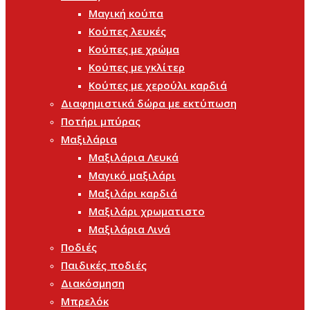
Μαγική κούπα
Κούπες λευκές
Κούπες με χρώμα
Κούπες με γκλίτερ
Κούπες με χερούλι καρδιά
Διαφημιστικά δώρα με εκτύπωση
Ποτήρι μπύρας
Μαξιλάρια
Μαξιλάρια Λευκά
Μαγικό μαξιλάρι
Μαξιλάρι καρδιά
Μαξιλάρι χρωματιστο
Μαξιλάρια Λινά
Ποδιές
Παιδικές ποδιές
Διακόσμηση
Μπρελόκ