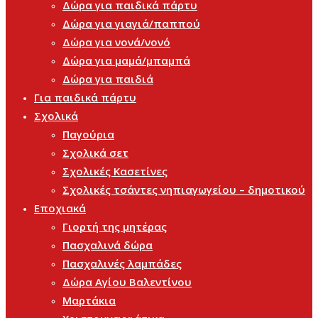
Δώρα για παιδικά πάρτυ
Δώρα για γιαγιά/παππού
Δώρα για νονά/νονό
Δώρα για μαμά/μπαμπά
Δώρα για παιδιά
Για παιδικά πάρτυ
Σχολικά
Παγούρια
Σχολικά σετ
Σχολικές Κασετίνες
Σχολικές τσάντες νηπιαγωγείου – δημοτικού
Εποχιακά
Γιορτή της μητέρας
Πασχαλινά δώρα
Πασχαλινές λαμπάδες
Δώρα Αγίου Βαλεντίνου
Μαρτάκια