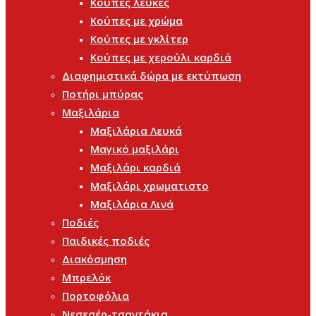
Κούπες λευκές
Κούπες με χρώμα
Κούπες με γκλίτερ
Κούπες με χερούλι καρδιά
Διαφημιστικά δώρα με εκτύπωση
Ποτήρι μπύρας
Μαξιλάρια
Μαξιλάρια Λευκά
Μαγικό μαξιλάρι
Μαξιλάρι καρδιά
Μαξιλάρι χρωματιστο
Μαξιλάρια Λινά
Ποδιές
Παιδικές ποδιές
Διακόσμηση
Μπρελόκ
Πορτοφόλια
Νεσεσέρ-τσαντάκια