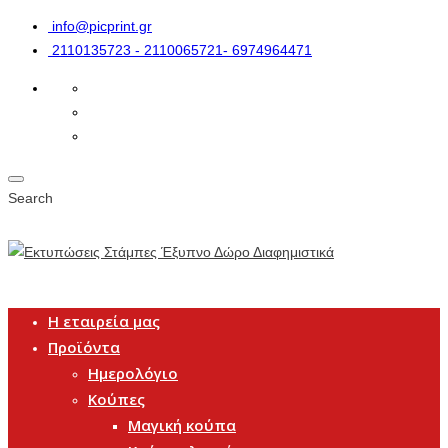
info@picprint.gr
2110135723 - 2110065721- 6974964471
Search
Η εταιρεία μας
Προϊόντα
Ημερολόγιο
Κούπες
Μαγική κούπα