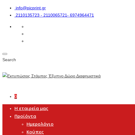
info@picprint.gr
2110135723 - 2110065721- 6974964471
Search
0
Η εταιρεία μας
Προϊόντα
Ημερολόγιο
Κούπες