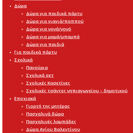
Δώρα
Δώρα για παιδικά πάρτυ
Δώρα για γιαγιά/παππού
Δώρα για νονά/νονό
Δώρα για μαμά/μπαμπά
Δώρα για παιδιά
Για παιδικά πάρτυ
Σχολικά
Παγούρια
Σχολικά σετ
Σχολικές Κασετίνες
Σχολικές τσάντες νηπιαγωγείου – δημοτικού
Εποχιακά
Γιορτή της μητέρας
Πασχαλινά δώρα
Πασχαλινές λαμπάδες
Δώρα Αγίου Βαλεντίνου