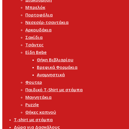
Μπρελόκ
Πορτοφόλια
Νεσεσέρ-τσαντάκια
Αρκουδάκια
Σακίδια
Τσάντες
Είδη Bebe
Θήκη Βιβλιαρίου
Βρεφικά Φορμάκια
Αναμνηστικά
Φουτερ
Παιδικό T-Shirt με στάμπα
Μαγνητάκια
Puzzle
Θήκες καπνού
T-shirt με στάμπα
Δώρα για Δασκάλους