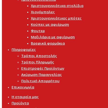
Χριστουγεννιάτικα στολίδια
Χιονόμπαλες
Χριστουγεννιάτικες μπότες
Κούπες με αφιέρωση
Φουτερ
Μαξιλάρια με αφιέρωση
Βρεφικά φορμάκια
Πληροφορίες
Τρόποι Αποστολής
Τρόποι Πληρωμής
Επιστροφές Προϊόντων
Ακύρωση Παραγγελίας
Πολιτική Απορρήτου
Επικοινωνία
Η εταιρεία μας
Προϊόντα