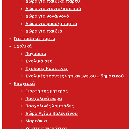
Δώρα για παιδικά πάρτυ
Δώρα για γιαγιά/παππού
Δώρα για νονά/νονό
Δώρα για μαμά/μπαμπά
Δώρα για παιδιά
Για παιδικά πάρτυ
Σχολικά
Παγούρια
Σχολικά σετ
Σχολικές Κασετίνες
Σχολικές τσάντες νηπιαγωγείου – δημοτικού
Εποχιακά
Γιορτή της μητέρας
Πασχαλινά δώρα
Πασχαλινές λαμπάδες
Δώρα Αγίου Βαλεντίνου
Μαρτάκια
Χριστουγεννιάτικα