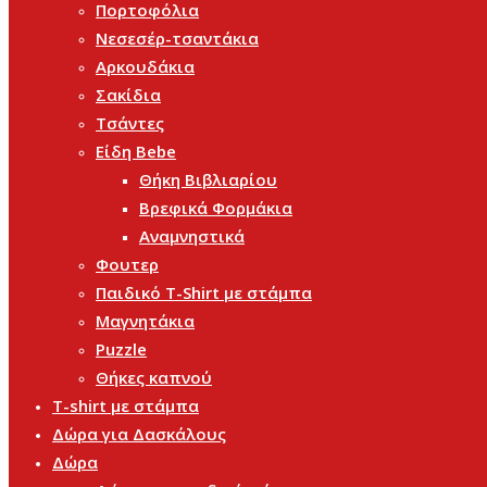
Πορτοφόλια
Νεσεσέρ-τσαντάκια
Αρκουδάκια
Σακίδια
Τσάντες
Είδη Bebe
Θήκη Βιβλιαρίου
Βρεφικά Φορμάκια
Αναμνηστικά
Φουτερ
Παιδικό T-Shirt με στάμπα
Μαγνητάκια
Puzzle
Θήκες καπνού
T-shirt με στάμπα
Δώρα για Δασκάλους
Δώρα