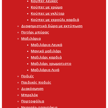
Κούπες λευκές
Κούπες με χρώμα
Κούπες με γκλίτερ
Κούπες με χερούλι καρδιά
Διαφημιστικά δώρα με εκτύπωση
Ποτήρι μπύρας
Μαξιλάρια
Μαξιλάρια Λευκά
Μαγικό μαξιλάρι
Μαξιλάρι καρδιά
Μαξιλάρι χρωματιστο
Μαξιλάρια Λινά
Ποδιές
Παιδικές ποδιές
Διακόσμηση
Μπρελόκ
Πορτοφόλια
Νεσεσέρ-τσαντάκια