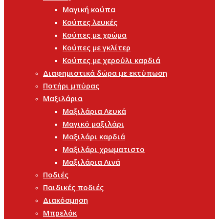
Μαγική κούπα
Κούπες λευκές
Κούπες με χρώμα
Κούπες με γκλίτερ
Κούπες με χερούλι καρδιά
Διαφημιστικά δώρα με εκτύπωση
Ποτήρι μπύρας
Μαξιλάρια
Μαξιλάρια Λευκά
Μαγικό μαξιλάρι
Μαξιλάρι καρδιά
Μαξιλάρι χρωματιστο
Μαξιλάρια Λινά
Ποδιές
Παιδικές ποδιές
Διακόσμηση
Μπρελόκ