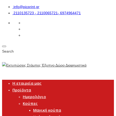
info@picprint.gr
2110135723 - 2110065721- 6974964471
Search
Η εταιρεία μας
Προϊόντα
Ημερολόγιο
Κούπες
Μαγική κούπα