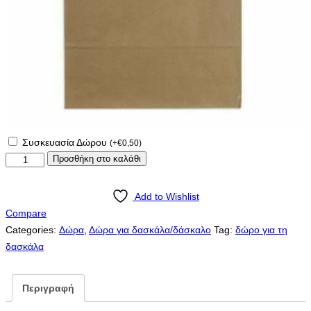
Συσκευασία Δώρου
(
+
€
0,50
)
Μπρελόκ
Προσθήκη στο καλάθι
για
τη
Add to Wishlist
δασκάλα!
Compare
ποσότητα
Categories:
Δώρα
,
Δώρα για δασκάλα/δάσκαλο
Tag:
δώρο για τη
δασκάλα
Περιγραφή