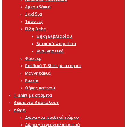
Αρκουδάκια
Σακίδια
Τσάντες
Είδη Bebe
Θήκη Βιβλιαρίου
Βρεφικά Φορμάκια
Αναμνηστικά
Φουτερ
Παιδικό T-Shirt με στάμπα
Μαγνητάκια
Puzzle
Θήκες καπνού
T-shirt με στάμπα
Δώρα για Δασκάλους
Δώρα
Δώρα για παιδικά πάρτυ
Δώρα για γιαγιά/παππού