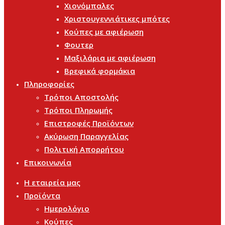
Χιονόμπαλες
Χριστουγεννιάτικες μπότες
Κούπες με αφιέρωση
Φουτερ
Μαξιλάρια με αφιέρωση
Βρεφικά φορμάκια
Πληροφορίες
Τρόποι Αποστολής
Τρόποι Πληρωμής
Επιστροφές Προϊόντων
Ακύρωση Παραγγελίας
Πολιτική Απορρήτου
Επικοινωνία
Η εταιρεία μας
Προϊόντα
Ημερολόγιο
Κούπες