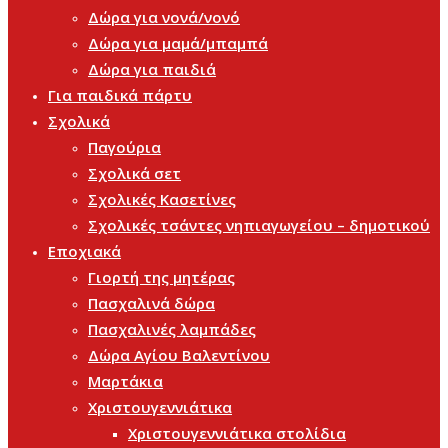
Δώρα για νονά/νονό
Δώρα για μαμά/μπαμπά
Δώρα για παιδιά
Για παιδικά πάρτυ
Σχολικά
Παγούρια
Σχολικά σετ
Σχολικές Κασετίνες
Σχολικές τσάντες νηπιαγωγείου – δημοτικού
Εποχιακά
Γιορτή της μητέρας
Πασχαλινά δώρα
Πασχαλινές λαμπάδες
Δώρα Αγίου Βαλεντίνου
Μαρτάκια
Χριστουγεννιάτικα
Χριστουγεννιάτικα στολίδια