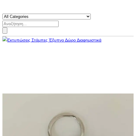
Search
for: