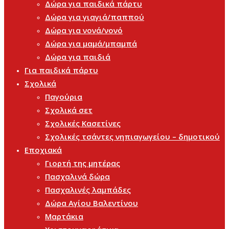
Δώρα για παιδικά πάρτυ
Δώρα για γιαγιά/παππού
Δώρα για νονά/νονό
Δώρα για μαμά/μπαμπά
Δώρα για παιδιά
Για παιδικά πάρτυ
Σχολικά
Παγούρια
Σχολικά σετ
Σχολικές Κασετίνες
Σχολικές τσάντες νηπιαγωγείου – δημοτικού
Εποχιακά
Γιορτή της μητέρας
Πασχαλινά δώρα
Πασχαλινές λαμπάδες
Δώρα Αγίου Βαλεντίνου
Μαρτάκια