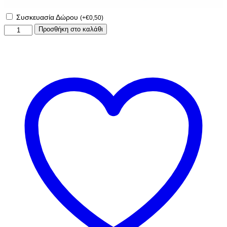
Συσκευασία Δώρου
(
+
€
0,50
)
Μπρελόκ
Προσθήκη στο καλάθι
για
τη
σχολική
τσάντα
ποσότητα