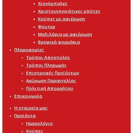
Χιονόμπαλες
Χριστουγεννιάτικες μπότες
Κούπες με αφιέρωση
Φουτερ
Μαξιλάρια με αφιέρωση
Βρεφικά φορμάκια
Πληροφορίες
Τρόποι Αποστολής
Τρόποι Πληρωμής
Επιστροφές Προϊόντων
Ακύρωση Παραγγελίας
Πολιτική Απορρήτου
Επικοινωνία
Η εταιρεία μας
Προϊόντα
Ημερολόγιο
Κούπες