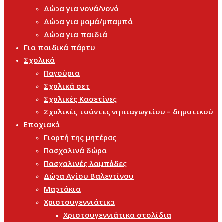
Δώρα για νονά/νονό
Δώρα για μαμά/μπαμπά
Δώρα για παιδιά
Για παιδικά πάρτυ
Σχολικά
Παγούρια
Σχολικά σετ
Σχολικές Κασετίνες
Σχολικές τσάντες νηπιαγωγείου – δημοτικού
Εποχιακά
Γιορτή της μητέρας
Πασχαλινά δώρα
Πασχαλινές λαμπάδες
Δώρα Αγίου Βαλεντίνου
Μαρτάκια
Χριστουγεννιάτικα
Χριστουγεννιάτικα στολίδια