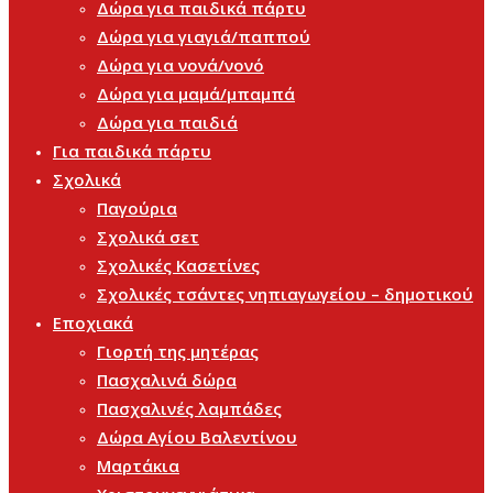
Δώρα για παιδικά πάρτυ
Δώρα για γιαγιά/παππού
Δώρα για νονά/νονό
Δώρα για μαμά/μπαμπά
Δώρα για παιδιά
Για παιδικά πάρτυ
Σχολικά
Παγούρια
Σχολικά σετ
Σχολικές Κασετίνες
Σχολικές τσάντες νηπιαγωγείου – δημοτικού
Εποχιακά
Γιορτή της μητέρας
Πασχαλινά δώρα
Πασχαλινές λαμπάδες
Δώρα Αγίου Βαλεντίνου
Μαρτάκια