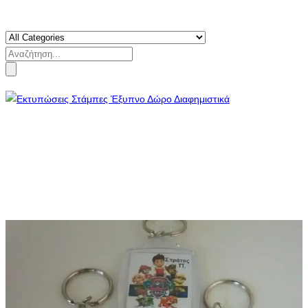
Search
for: