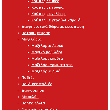
Κούπες λευκές
Κούπες με χρώμα
Κούπες με γκλίτερ
Κούπες με χερούλι καρδιά
Διαφημιστικά δώρα με εκτύπωση
Ποτήρι μπύρας
Μαξιλάρια
Μαξιλάρια Λευκά
Μαγικό μαξιλάρι
Μαξιλάρι καρδιά
Μαξιλάρι χρωματιστο
Μαξιλάρια Λινά
Ποδιές
Παιδικές ποδιές
Διακόσμηση
Μπρελόκ
Πορτοφόλια
Νεσεσέρ-τσαντάκια