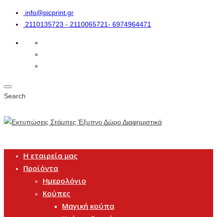
info@picprint.gr
2110135723 - 2110065721- 6974964471
Search
Η εταιρεία μας
Προϊόντα
Ημερολόγιο
Κούπες
Μαγική κούπα