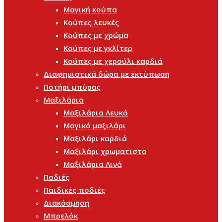
Μαγική κούπα
Κούπες λευκές
Κούπες με χρώμα
Κούπες με γκλίτερ
Κούπες με χερούλι καρδιά
Διαφημιστικά δώρα με εκτύπωση
Ποτήρι μπύρας
Μαξιλάρια
Μαξιλάρια Λευκά
Μαγικό μαξιλάρι
Μαξιλάρι καρδιά
Μαξιλάρι χρωματιστο
Μαξιλάρια Λινά
Ποδιές
Παιδικές ποδιές
Διακόσμηση
Μπρελόκ