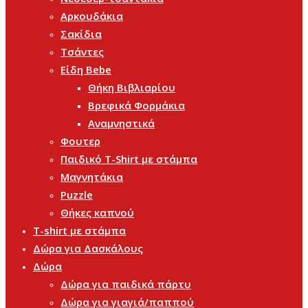
Αρκουδάκια
Σακίδια
Τσάντες
Είδη Bebe
Θήκη Βιβλιαρίου
Βρεφικά Φορμάκια
Αναμνηστικά
Φουτερ
Παιδικό T-Shirt με στάμπα
Μαγνητάκια
Puzzle
Θήκες καπνού
T-shirt με στάμπα
Δώρα για Δασκάλους
Δώρα
Δώρα για παιδικά πάρτυ
Δώρα για γιαγιά/παππού