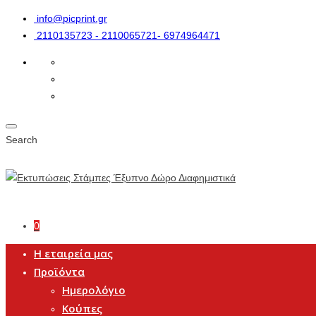
info@picprint.gr
2110135723 - 2110065721- 6974964471
Search
0
Η εταιρεία μας
Προϊόντα
Ημερολόγιο
Κούπες