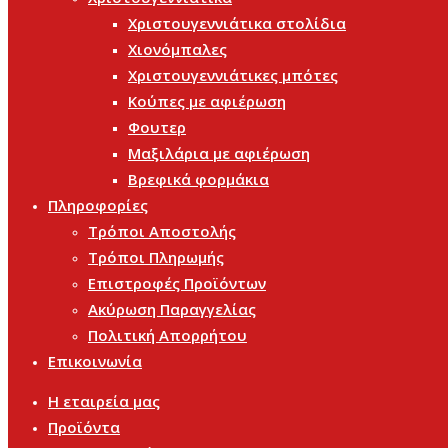
Χριστουγεννιάτικα στολίδια
Χιονόμπαλες
Χριστουγεννιάτικες μπότες
Κούπες με αφιέρωση
Φουτερ
Μαξιλάρια με αφιέρωση
Βρεφικά φορμάκια
Πληροφορίες
Τρόποι Αποστολής
Τρόποι Πληρωμής
Επιστροφές Προϊόντων
Ακύρωση Παραγγελίας
Πολιτική Απορρήτου
Επικοινωνία
Η εταιρεία μας
Προϊόντα