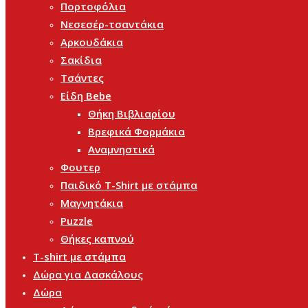
Πορτοφόλια
Νεσεσέρ-τσαντάκια
Αρκουδάκια
Σακίδια
Τσάντες
Είδη Bebe
Θήκη Βιβλιαρίου
Βρεφικά Φορμάκια
Αναμνηστικά
Φουτερ
Παιδικό T-Shirt με στάμπα
Μαγνητάκια
Puzzle
Θήκες καπνού
T-shirt με στάμπα
Δώρα για Δασκάλους
Δώρα