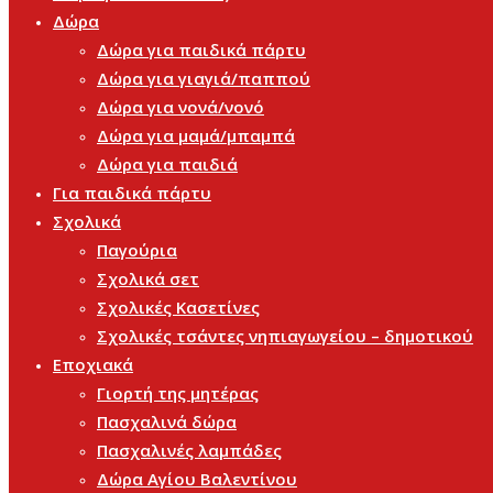
Δώρα
Δώρα για παιδικά πάρτυ
Δώρα για γιαγιά/παππού
Δώρα για νονά/νονό
Δώρα για μαμά/μπαμπά
Δώρα για παιδιά
Για παιδικά πάρτυ
Σχολικά
Παγούρια
Σχολικά σετ
Σχολικές Κασετίνες
Σχολικές τσάντες νηπιαγωγείου – δημοτικού
Εποχιακά
Γιορτή της μητέρας
Πασχαλινά δώρα
Πασχαλινές λαμπάδες
Δώρα Αγίου Βαλεντίνου