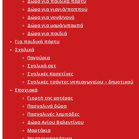
Δώρα για παιδικά πάρτυ
Δώρα για γιαγιά/παππού
Δώρα για νονά/νονό
Δώρα για μαμά/μπαμπά
Δώρα για παιδιά
Για παιδικά πάρτυ
Σχολικά
Παγούρια
Σχολικά σετ
Σχολικές Κασετίνες
Σχολικές τσάντες νηπιαγωγείου – δημοτικού
Εποχιακά
Γιορτή της μητέρας
Πασχαλινά δώρα
Πασχαλινές λαμπάδες
Δώρα Αγίου Βαλεντίνου
Μαρτάκια
Χριστουγεννιάτικα