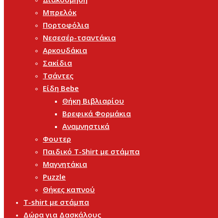
Μπρελόκ
Πορτοφόλια
Νεσεσέρ-τσαντάκια
Αρκουδάκια
Σακίδια
Τσάντες
Είδη Bebe
Θήκη Βιβλιαρίου
Βρεφικά Φορμάκια
Αναμνηστικά
Φουτερ
Παιδικό T-Shirt με στάμπα
Μαγνητάκια
Puzzle
Θήκες καπνού
T-shirt με στάμπα
Δώρα για Δασκάλους