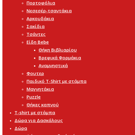
Πορτοφόλια
Νεσεσέρ-τσαντάκια
Αρκουδάκια
Σακίδια
Τσάντες
Είδη Bebe
Θήκη Βιβλιαρίου
Βρεφικά Φορμάκια
Αναμνηστικά
Φουτερ
Παιδικό T-Shirt με στάμπα
Μαγνητάκια
Puzzle
Θήκες καπνού
T-shirt με στάμπα
Δώρα για Δασκάλους
Δώρα