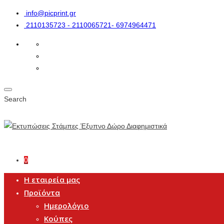
info@picprint.gr
2110135723 - 2110065721- 6974964471
Search
0
Η εταιρεία μας
Προϊόντα
Ημερολόγιο
Κούπες