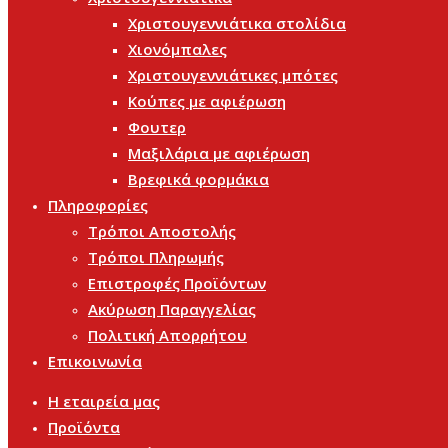
Χριστουγεννιάτικα στολίδια
Χιονόμπαλες
Χριστουγεννιάτικες μπότες
Κούπες με αφιέρωση
Φουτερ
Μαξιλάρια με αφιέρωση
Βρεφικά φορμάκια
Πληροφορίες
Τρόποι Αποστολής
Τρόποι Πληρωμής
Επιστροφές Προϊόντων
Ακύρωση Παραγγελίας
Πολιτική Απορρήτου
Επικοινωνία
Η εταιρεία μας
Προϊόντα