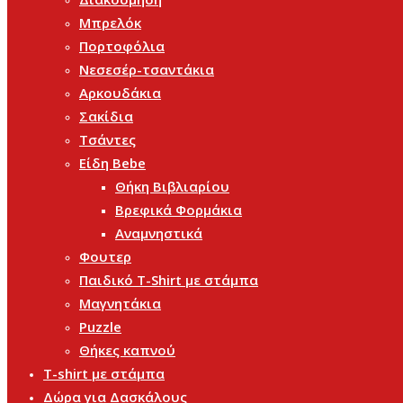
Μπρελόκ
Πορτοφόλια
Νεσεσέρ-τσαντάκια
Αρκουδάκια
Σακίδια
Τσάντες
Είδη Bebe
Θήκη Βιβλιαρίου
Βρεφικά Φορμάκια
Αναμνηστικά
Φουτερ
Παιδικό T-Shirt με στάμπα
Μαγνητάκια
Puzzle
Θήκες καπνού
T-shirt με στάμπα
Δώρα για Δασκάλους