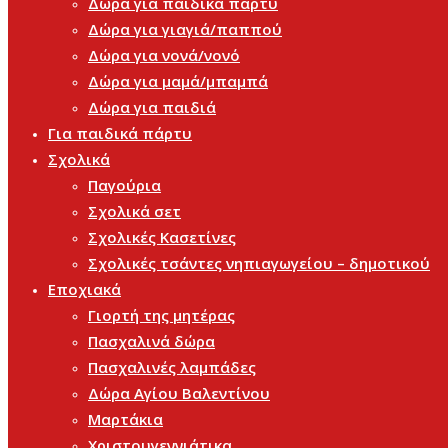
Δώρα για παιδικά πάρτυ
Δώρα για γιαγιά/παππού
Δώρα για νονά/νονό
Δώρα για μαμά/μπαμπά
Δώρα για παιδιά
Για παιδικά πάρτυ
Σχολικά
Παγούρια
Σχολικά σετ
Σχολικές Κασετίνες
Σχολικές τσάντες νηπιαγωγείου – δημοτικού
Εποχιακά
Γιορτή της μητέρας
Πασχαλινά δώρα
Πασχαλινές λαμπάδες
Δώρα Αγίου Βαλεντίνου
Μαρτάκια
Χριστουγεννιάτικα