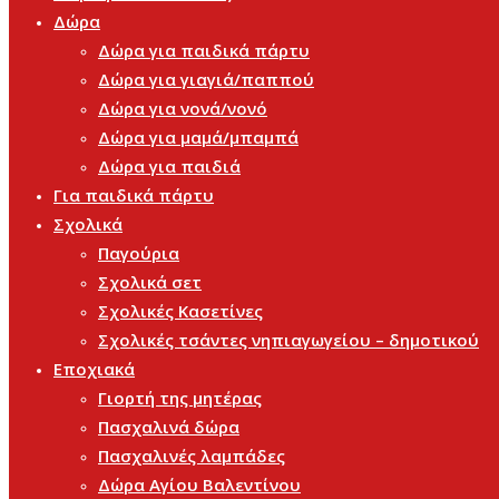
Δώρα
Δώρα για παιδικά πάρτυ
Δώρα για γιαγιά/παππού
Δώρα για νονά/νονό
Δώρα για μαμά/μπαμπά
Δώρα για παιδιά
Για παιδικά πάρτυ
Σχολικά
Παγούρια
Σχολικά σετ
Σχολικές Κασετίνες
Σχολικές τσάντες νηπιαγωγείου – δημοτικού
Εποχιακά
Γιορτή της μητέρας
Πασχαλινά δώρα
Πασχαλινές λαμπάδες
Δώρα Αγίου Βαλεντίνου