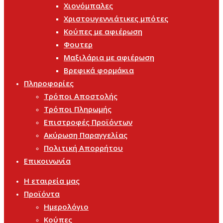
Χιονόμπαλες
Χριστουγεννιάτικες μπότες
Κούπες με αφιέρωση
Φουτερ
Μαξιλάρια με αφιέρωση
Βρεφικά φορμάκια
Πληροφορίες
Τρόποι Αποστολής
Τρόποι Πληρωμής
Επιστροφές Προϊόντων
Ακύρωση Παραγγελίας
Πολιτική Απορρήτου
Επικοινωνία
Η εταιρεία μας
Προϊόντα
Ημερολόγιο
Κούπες