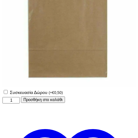
Συσκευασία Δώρου
(
+
€
0,50
)
Μεταλλικό
Προσθήκη στο καλάθι
παγουρίνο-
θερμός
600ml
με
όνομα