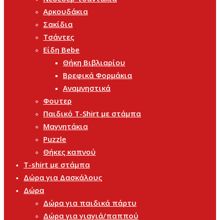
Αρκουδάκια
Σακίδια
Τσάντες
Είδη Bebe
Θήκη Βιβλιαρίου
Βρεφικά Φορμάκια
Αναμνηστικά
Φουτερ
Παιδικό T-Shirt με στάμπα
Μαγνητάκια
Puzzle
Θήκες καπνού
T-shirt με στάμπα
Δώρα για Δασκάλους
Δώρα
Δώρα για παιδικά πάρτυ
Δώρα για γιαγιά/παππού