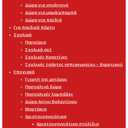
Δώρα για νονά/νονό
Δώρα για μαμά/μπαμπά
Δώρα για παιδιά
Για παιδικά πάρτυ
Σχολικά
Παγούρια
Σχολικά σετ
Σχολικές Κασετίνες
Σχολικές τσάντες νηπιαγωγείου – δημοτικού
Εποχιακά
Γιορτή της μητέρας
Πασχαλινά δώρα
Πασχαλινές λαμπάδες
Δώρα Αγίου Βαλεντίνου
Μαρτάκια
Χριστουγεννιάτικα
Χριστουγεννιάτικα στολίδια