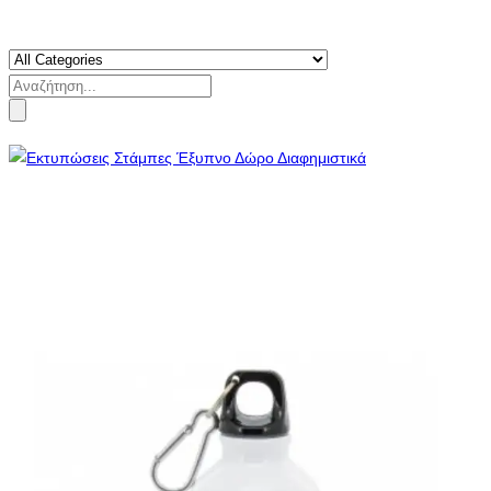
Search
for: