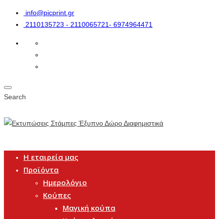
info@picprint.gr
2110135723 - 2110065721- 6974964471
Search
Η εταιρεία μας
Προϊόντα
Ημερολόγιο
Κούπες
Μαγική κούπα