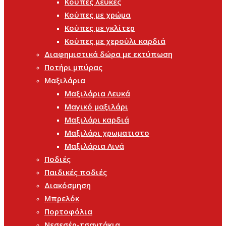
Κούπες λευκές
Κούπες με χρώμα
Κούπες με γκλίτερ
Κούπες με χερούλι καρδιά
Διαφημιστικά δώρα με εκτύπωση
Ποτήρι μπύρας
Μαξιλάρια
Μαξιλάρια Λευκά
Μαγικό μαξιλάρι
Μαξιλάρι καρδιά
Μαξιλάρι χρωματιστο
Μαξιλάρια Λινά
Ποδιές
Παιδικές ποδιές
Διακόσμηση
Μπρελόκ
Πορτοφόλια
Νεσεσέρ-τσαντάκια