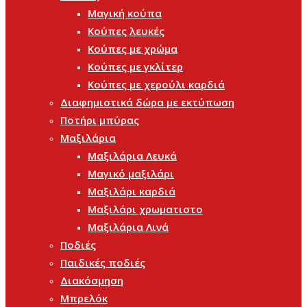
Μαγική κούπα
Κούπες λευκές
Κούπες με χρώμα
Κούπες με γκλίτερ
Κούπες με χερούλι καρδιά
Διαφημιστικά δώρα με εκτύπωση
Ποτήρι μπύρας
Μαξιλάρια
Μαξιλάρια Λευκά
Μαγικό μαξιλάρι
Μαξιλάρι καρδιά
Μαξιλάρι χρωματιστο
Μαξιλάρια Λινά
Ποδιές
Παιδικές ποδιές
Διακόσμηση
Μπρελόκ