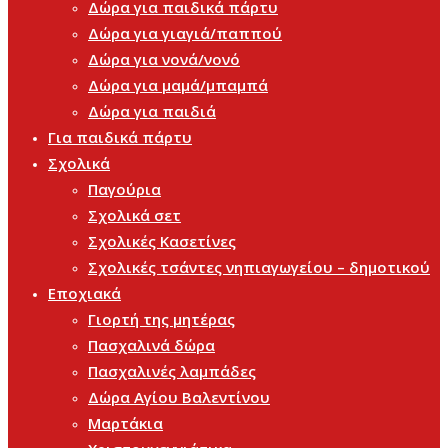
Δώρα για παιδικά πάρτυ
Δώρα για γιαγιά/παππού
Δώρα για νονά/νονό
Δώρα για μαμά/μπαμπά
Δώρα για παιδιά
Για παιδικά πάρτυ
Σχολικά
Παγούρια
Σχολικά σετ
Σχολικές Κασετίνες
Σχολικές τσάντες νηπιαγωγείου – δημοτικού
Εποχιακά
Γιορτή της μητέρας
Πασχαλινά δώρα
Πασχαλινές λαμπάδες
Δώρα Αγίου Βαλεντίνου
Μαρτάκια