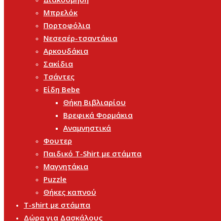
Μπρελόκ
Πορτοφόλια
Νεσεσέρ-τσαντάκια
Αρκουδάκια
Σακίδια
Τσάντες
Είδη Bebe
Θήκη Βιβλιαρίου
Βρεφικά Φορμάκια
Αναμνηστικά
Φουτερ
Παιδικό T-Shirt με στάμπα
Μαγνητάκια
Puzzle
Θήκες καπνού
T-shirt με στάμπα
Δώρα για Δασκάλους