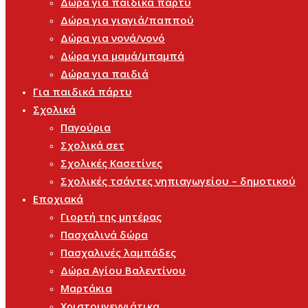
Δώρα για παιδικά πάρτυ
Δώρα για γιαγιά/παππού
Δώρα για νονά/νονό
Δώρα για μαμά/μπαμπά
Δώρα για παιδιά
Για παιδικά πάρτυ
Σχολικά
Παγούρια
Σχολικά σετ
Σχολικές Κασετίνες
Σχολικές τσάντες νηπιαγωγείου – δημοτικού
Εποχιακά
Γιορτή της μητέρας
Πασχαλινά δώρα
Πασχαλινές λαμπάδες
Δώρα Αγίου Βαλεντίνου
Μαρτάκια
Χριστουγεννιάτικα