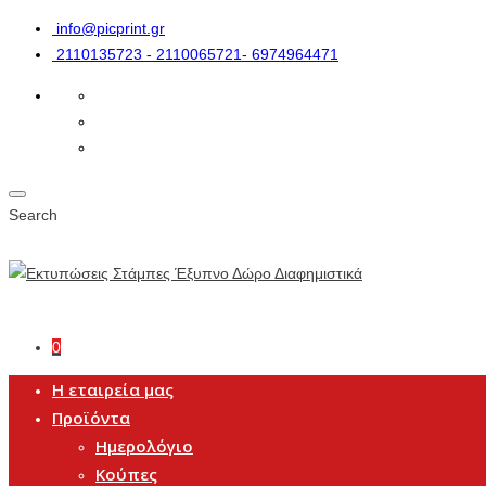
info@picprint.gr
2110135723 - 2110065721- 6974964471
Search
0
Η εταιρεία μας
Προϊόντα
Ημερολόγιο
Κούπες