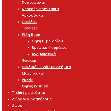
Πορτοφόλια
Νεσεσέρ-τσαντάκια
Αρκουδάκια
Σακίδια
Τσάντες
Είδη Bebe
Θήκη Βιβλιαρίου
Βρεφικά Φορμάκια
Αναμνηστικά
Φουτερ
Παιδικό T-Shirt με στάμπα
Μαγνητάκια
Puzzle
Θήκες καπνού
T-shirt με στάμπα
Δώρα για Δασκάλους
Δώρα