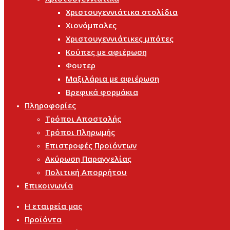
Χριστουγεννιάτικα στολίδια
Χιονόμπαλες
Χριστουγεννιάτικες μπότες
Κούπες με αφιέρωση
Φουτερ
Μαξιλάρια με αφιέρωση
Βρεφικά φορμάκια
Πληροφορίες
Τρόποι Αποστολής
Τρόποι Πληρωμής
Επιστροφές Προϊόντων
Ακύρωση Παραγγελίας
Πολιτική Απορρήτου
Επικοινωνία
Η εταιρεία μας
Προϊόντα