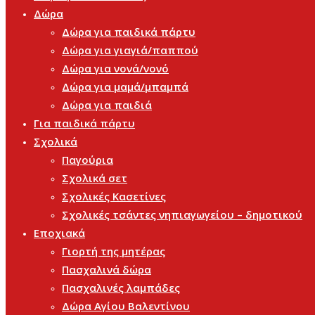
Δώρα
Δώρα για παιδικά πάρτυ
Δώρα για γιαγιά/παππού
Δώρα για νονά/νονό
Δώρα για μαμά/μπαμπά
Δώρα για παιδιά
Για παιδικά πάρτυ
Σχολικά
Παγούρια
Σχολικά σετ
Σχολικές Κασετίνες
Σχολικές τσάντες νηπιαγωγείου – δημοτικού
Εποχιακά
Γιορτή της μητέρας
Πασχαλινά δώρα
Πασχαλινές λαμπάδες
Δώρα Αγίου Βαλεντίνου