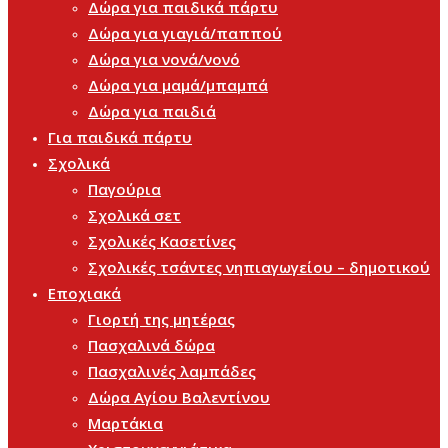
Δώρα για παιδικά πάρτυ
Δώρα για γιαγιά/παππού
Δώρα για νονά/νονό
Δώρα για μαμά/μπαμπά
Δώρα για παιδιά
Για παιδικά πάρτυ
Σχολικά
Παγούρια
Σχολικά σετ
Σχολικές Κασετίνες
Σχολικές τσάντες νηπιαγωγείου – δημοτικού
Εποχιακά
Γιορτή της μητέρας
Πασχαλινά δώρα
Πασχαλινές λαμπάδες
Δώρα Αγίου Βαλεντίνου
Μαρτάκια