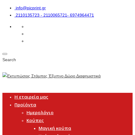
info@picprint.gr
2110135723 - 2110065721- 6974964471
Search
Η εταιρεία μας
Προϊόντα
Ημερολόγιο
Κούπες
Μαγική κούπα