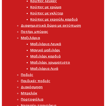
Κούπες λευκές
Κούπες με χρώμα
Κούπες με γκλίτερ
Κούπες με χερούλι καρδιά
Διαφημιστικά δώρα με εκτύπωση
Ποτήρι μπύρας
Μαξιλάρια
Μαξιλάρια Λευκά
Μαγικό μαξιλάρι
Μαξιλάρι καρδιά
Μαξιλάρι χρωματιστο
Μαξιλάρια Λινά
Ποδιές
Παιδικές ποδιές
Διακόσμηση
Μπρελόκ
Πορτοφόλια
Νεσεσέρ-τσαντάκια