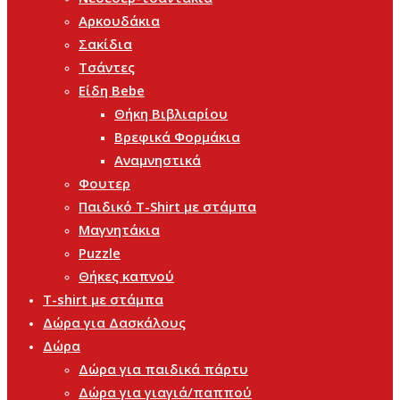
Αρκουδάκια
Σακίδια
Τσάντες
Είδη Bebe
Θήκη Βιβλιαρίου
Βρεφικά Φορμάκια
Αναμνηστικά
Φουτερ
Παιδικό T-Shirt με στάμπα
Μαγνητάκια
Puzzle
Θήκες καπνού
T-shirt με στάμπα
Δώρα για Δασκάλους
Δώρα
Δώρα για παιδικά πάρτυ
Δώρα για γιαγιά/παππού