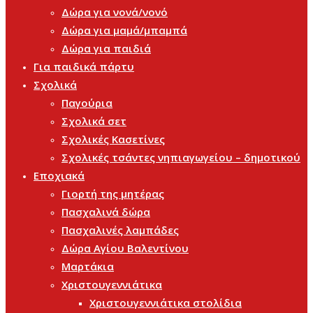
Δώρα για νονά/νονό
Δώρα για μαμά/μπαμπά
Δώρα για παιδιά
Για παιδικά πάρτυ
Σχολικά
Παγούρια
Σχολικά σετ
Σχολικές Κασετίνες
Σχολικές τσάντες νηπιαγωγείου – δημοτικού
Εποχιακά
Γιορτή της μητέρας
Πασχαλινά δώρα
Πασχαλινές λαμπάδες
Δώρα Αγίου Βαλεντίνου
Μαρτάκια
Χριστουγεννιάτικα
Χριστουγεννιάτικα στολίδια