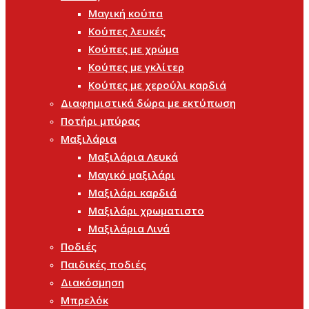
Μαγική κούπα
Κούπες λευκές
Κούπες με χρώμα
Κούπες με γκλίτερ
Κούπες με χερούλι καρδιά
Διαφημιστικά δώρα με εκτύπωση
Ποτήρι μπύρας
Μαξιλάρια
Μαξιλάρια Λευκά
Μαγικό μαξιλάρι
Μαξιλάρι καρδιά
Μαξιλάρι χρωματιστο
Μαξιλάρια Λινά
Ποδιές
Παιδικές ποδιές
Διακόσμηση
Μπρελόκ