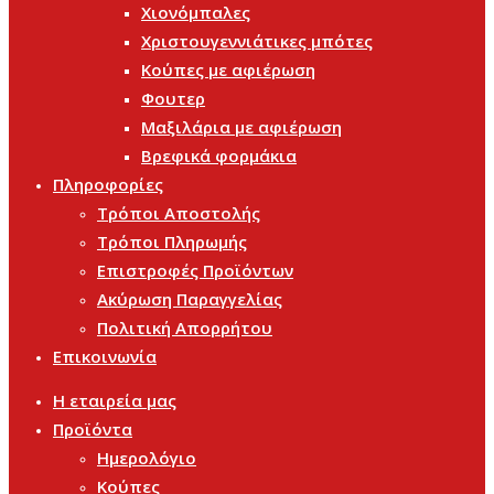
Χιονόμπαλες
Χριστουγεννιάτικες μπότες
Κούπες με αφιέρωση
Φουτερ
Μαξιλάρια με αφιέρωση
Βρεφικά φορμάκια
Πληροφορίες
Τρόποι Αποστολής
Τρόποι Πληρωμής
Επιστροφές Προϊόντων
Ακύρωση Παραγγελίας
Πολιτική Απορρήτου
Επικοινωνία
Η εταιρεία μας
Προϊόντα
Ημερολόγιο
Κούπες