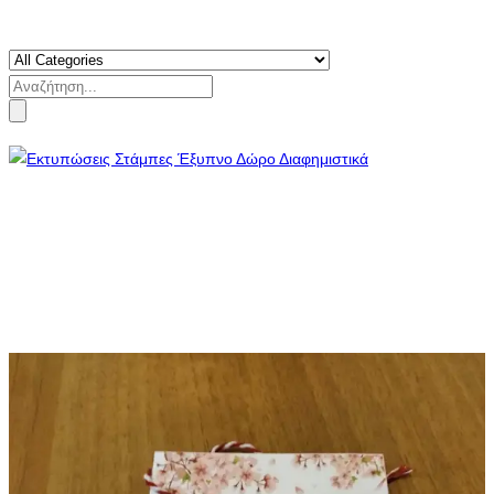
Search
for: