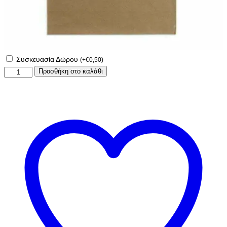
Συσκευασία Δώρου
(
+
€
0,50
)
Μαρτάκι
Προσθήκη στο καλάθι
με
πέρλα!
ποσότητα