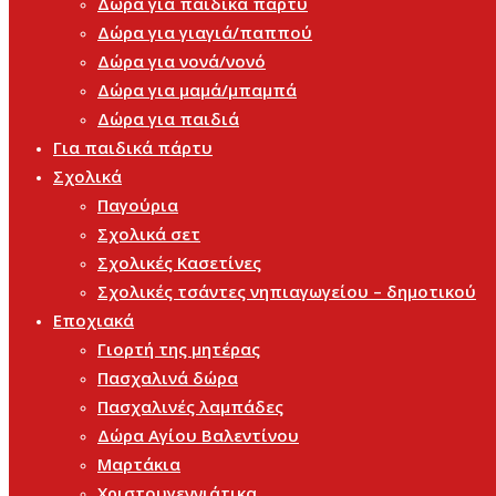
Δώρα για παιδικά πάρτυ
Δώρα για γιαγιά/παππού
Δώρα για νονά/νονό
Δώρα για μαμά/μπαμπά
Δώρα για παιδιά
Για παιδικά πάρτυ
Σχολικά
Παγούρια
Σχολικά σετ
Σχολικές Κασετίνες
Σχολικές τσάντες νηπιαγωγείου – δημοτικού
Εποχιακά
Γιορτή της μητέρας
Πασχαλινά δώρα
Πασχαλινές λαμπάδες
Δώρα Αγίου Βαλεντίνου
Μαρτάκια
Χριστουγεννιάτικα