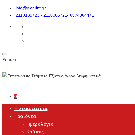
info@picprint.gr
2110135723 - 2110065721- 6974964471
Search
0
Η εταιρεία μας
Προϊόντα
Ημερολόγιο
Κούπες