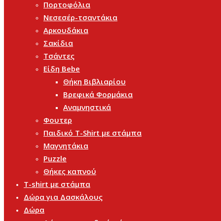
Πορτοφόλια
Νεσεσέρ-τσαντάκια
Αρκουδάκια
Σακίδια
Τσάντες
Είδη Bebe
Θήκη Βιβλιαρίου
Βρεφικά Φορμάκια
Αναμνηστικά
Φουτερ
Παιδικό T-Shirt με στάμπα
Μαγνητάκια
Puzzle
Θήκες καπνού
T-shirt με στάμπα
Δώρα για Δασκάλους
Δώρα