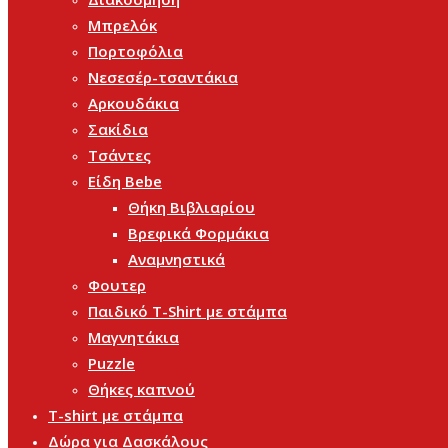
Μπρελόκ
Πορτοφόλια
Νεσεσέρ-τσαντάκια
Αρκουδάκια
Σακίδια
Τσάντες
Είδη Bebe
Θήκη Βιβλιαρίου
Βρεφικά Φορμάκια
Αναμνηστικά
Φουτερ
Παιδικό T-Shirt με στάμπα
Μαγνητάκια
Puzzle
Θήκες καπνού
T-shirt με στάμπα
Δώρα για Δασκάλους