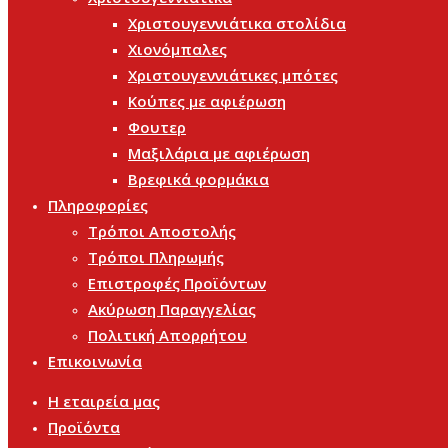
Χριστουγεννιάτικα στολίδια
Χιονόμπαλες
Χριστουγεννιάτικες μπότες
Κούπες με αφιέρωση
Φουτερ
Μαξιλάρια με αφιέρωση
Βρεφικά φορμάκια
Πληροφορίες
Τρόποι Αποστολής
Τρόποι Πληρωμής
Επιστροφές Προϊόντων
Ακύρωση Παραγγελίας
Πολιτική Απορρήτου
Επικοινωνία
Η εταιρεία μας
Προϊόντα