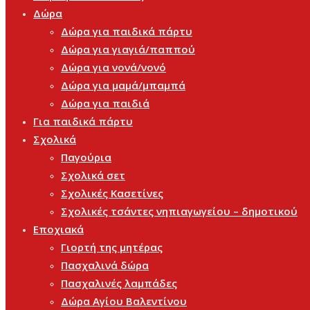
Δώρα
Δώρα για παιδικά πάρτυ
Δώρα για γιαγιά/παππού
Δώρα για νονά/νονό
Δώρα για μαμά/μπαμπά
Δώρα για παιδιά
Για παιδικά πάρτυ
Σχολικά
Παγούρια
Σχολικά σετ
Σχολικές Κασετίνες
Σχολικές τσάντες νηπιαγωγείου – δημοτικού
Εποχιακά
Γιορτή της μητέρας
Πασχαλινά δώρα
Πασχαλινές λαμπάδες
Δώρα Αγίου Βαλεντίνου