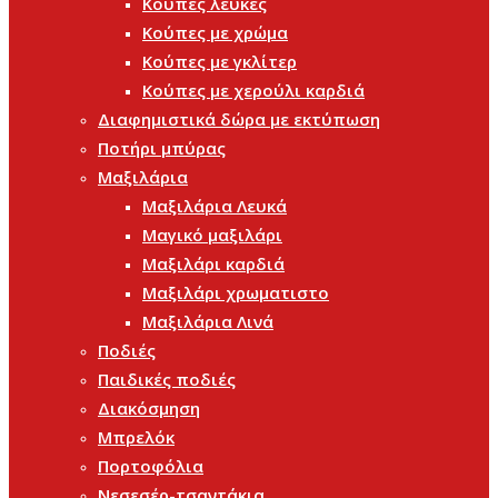
Κούπες λευκές
Κούπες με χρώμα
Κούπες με γκλίτερ
Κούπες με χερούλι καρδιά
Διαφημιστικά δώρα με εκτύπωση
Ποτήρι μπύρας
Μαξιλάρια
Μαξιλάρια Λευκά
Μαγικό μαξιλάρι
Μαξιλάρι καρδιά
Μαξιλάρι χρωματιστο
Μαξιλάρια Λινά
Ποδιές
Παιδικές ποδιές
Διακόσμηση
Μπρελόκ
Πορτοφόλια
Νεσεσέρ-τσαντάκια