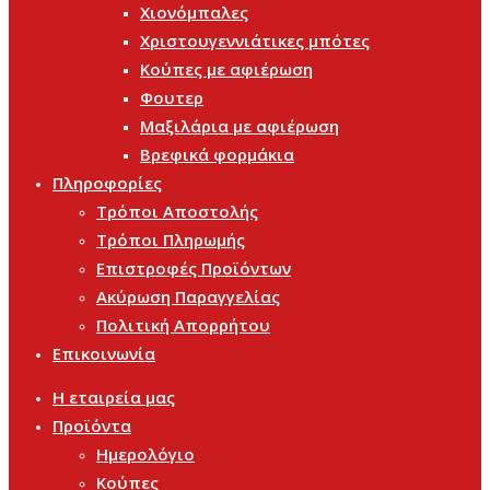
Χιονόμπαλες
Χριστουγεννιάτικες μπότες
Κούπες με αφιέρωση
Φουτερ
Μαξιλάρια με αφιέρωση
Βρεφικά φορμάκια
Πληροφορίες
Τρόποι Αποστολής
Τρόποι Πληρωμής
Επιστροφές Προϊόντων
Ακύρωση Παραγγελίας
Πολιτική Απορρήτου
Επικοινωνία
Η εταιρεία μας
Προϊόντα
Ημερολόγιο
Κούπες