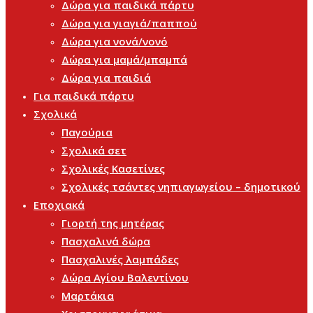
Δώρα για παιδικά πάρτυ
Δώρα για γιαγιά/παππού
Δώρα για νονά/νονό
Δώρα για μαμά/μπαμπά
Δώρα για παιδιά
Για παιδικά πάρτυ
Σχολικά
Παγούρια
Σχολικά σετ
Σχολικές Κασετίνες
Σχολικές τσάντες νηπιαγωγείου – δημοτικού
Εποχιακά
Γιορτή της μητέρας
Πασχαλινά δώρα
Πασχαλινές λαμπάδες
Δώρα Αγίου Βαλεντίνου
Μαρτάκια