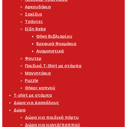
Αρκουδάκια
Σακίδια
Τσάντες
Είδη Bebe
Θήκη Βιβλιαρίου
Βρεφικά Φορμάκια
Αναμνηστικά
Φουτερ
Παιδικό T-Shirt με στάμπα
Μαγνητάκια
Puzzle
Θήκες καπνού
T-shirt με στάμπα
Δώρα για Δασκάλους
Δώρα
Δώρα για παιδικά πάρτυ
Δώρα για γιαγιά/παππού