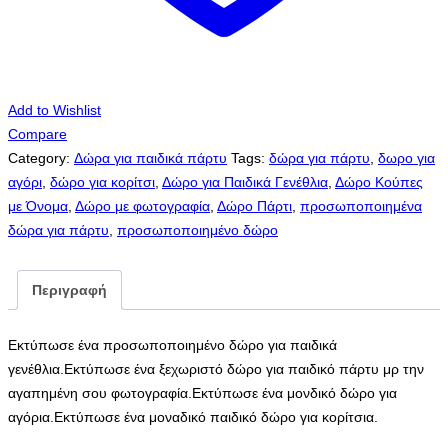
αφορά
το
τμχ.
-
Ελάχιστη
Add to Wishlist
ποσότητα
Compare
10τμχ.)
Category:
Δώρα για παιδικά πάρτυ
Tags:
δώρα για πάρτυ
,
δωρο για
ποσότητα
αγόρι
,
δώρο για κορίτσι
,
Δώρο για Παιδικά Γενέθλια
,
Δώρο Κούπες
με Όνομα
,
Δώρο με φωτογραφία
,
Δώρο Πάρτι
,
προσωποποιημένα
δώρα για πάρτυ
,
προσωποποιημένο δώρο
Περιγραφή
Εκτύπωσε ένα προσωποποιημένο δώρο για παιδικά
γενέθλια.Εκτύπωσε ένα ξεχωριστό δώρο για παιδικό πάρτυ μρ την
αγαπημένη σου φωτογραφία.Εκτύπωσε ένα μονδικό δώρο για
αγόρια.Εκτύπωσε ένα μοναδικό παιδικό δώρο για κορίτσια.