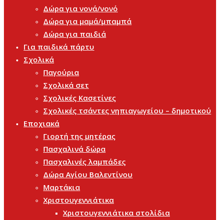
Δώρα για νονά/νονό
Δώρα για μαμά/μπαμπά
Δώρα για παιδιά
Για παιδικά πάρτυ
Σχολικά
Παγούρια
Σχολικά σετ
Σχολικές Κασετίνες
Σχολικές τσάντες νηπιαγωγείου – δημοτικού
Εποχιακά
Γιορτή της μητέρας
Πασχαλινά δώρα
Πασχαλινές λαμπάδες
Δώρα Αγίου Βαλεντίνου
Μαρτάκια
Χριστουγεννιάτικα
Χριστουγεννιάτικα στολίδια