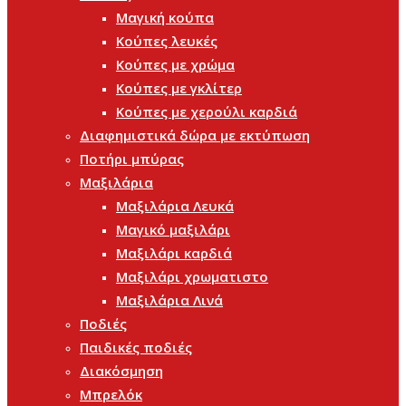
Μαγική κούπα
Κούπες λευκές
Κούπες με χρώμα
Κούπες με γκλίτερ
Κούπες με χερούλι καρδιά
Διαφημιστικά δώρα με εκτύπωση
Ποτήρι μπύρας
Μαξιλάρια
Μαξιλάρια Λευκά
Μαγικό μαξιλάρι
Μαξιλάρι καρδιά
Μαξιλάρι χρωματιστο
Μαξιλάρια Λινά
Ποδιές
Παιδικές ποδιές
Διακόσμηση
Μπρελόκ