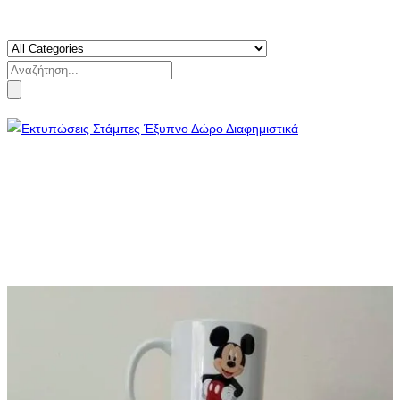
Search
for: