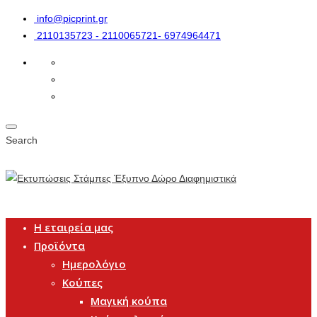
info@picprint.gr
2110135723 - 2110065721- 6974964471
Search
Η εταιρεία μας
Προϊόντα
Ημερολόγιο
Κούπες
Μαγική κούπα