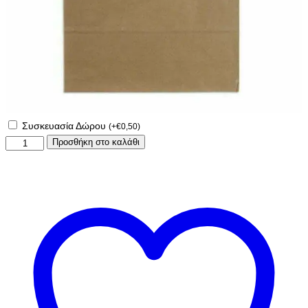
Συσκευασία Δώρου
(
+
€
0,50
)
Κούπα
Προσθήκη στο καλάθι
με
εκτύπωση
Huntrix
kpop
ποσότητα