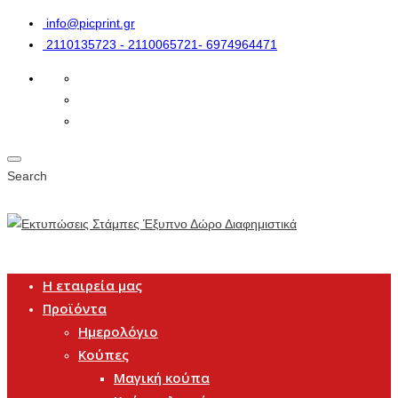
info@picprint.gr
2110135723 - 2110065721- 6974964471
Search
Η εταιρεία μας
Προϊόντα
Ημερολόγιο
Κούπες
Μαγική κούπα