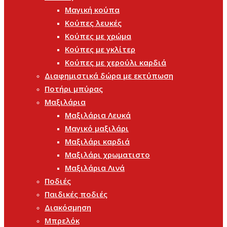
Μαγική κούπα
Κούπες λευκές
Κούπες με χρώμα
Κούπες με γκλίτερ
Κούπες με χερούλι καρδιά
Διαφημιστικά δώρα με εκτύπωση
Ποτήρι μπύρας
Μαξιλάρια
Μαξιλάρια Λευκά
Μαγικό μαξιλάρι
Μαξιλάρι καρδιά
Μαξιλάρι χρωματιστο
Μαξιλάρια Λινά
Ποδιές
Παιδικές ποδιές
Διακόσμηση
Μπρελόκ