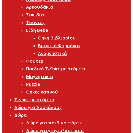
Αρκουδάκια
Σακίδια
Τσάντες
Είδη Bebe
Θήκη Βιβλιαρίου
Βρεφικά Φορμάκια
Αναμνηστικά
Φουτερ
Παιδικό T-Shirt με στάμπα
Μαγνητάκια
Puzzle
Θήκες καπνού
T-shirt με στάμπα
Δώρα για Δασκάλους
Δώρα
Δώρα για παιδικά πάρτυ
Δώρα για γιαγιά/παππού