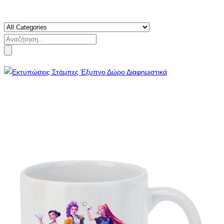
Search
for: