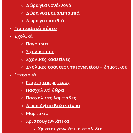
Δώρα για νονά/νονό
Δώρα για μαμά/μπαμπά
Δώρα για παιδιά
Για παιδικά πάρτυ
Σχολικά
Παγούρια
Σχολικά σετ
Σχολικές Κασετίνες
Σχολικές τσάντες νηπιαγωγείου – δημοτικού
Εποχιακά
Γιορτή της μητέρας
Πασχαλινά δώρα
Πασχαλινές λαμπάδες
Δώρα Αγίου Βαλεντίνου
Μαρτάκια
Χριστουγεννιάτικα
Χριστουγεννιάτικα στολίδια