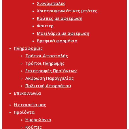
Χιονόμπαλες
Χριστουγεννιάτικες μπότες
Κούπες με αφιέρωση
Φουτερ
Μαξιλάρια με αφιέρωση
Βρεφικά φορμάκια
Πληροφορίες
Τρόποι Αποστολής
Τρόποι Πληρωμής
Επιστροφές Προϊόντων
Ακύρωση Παραγγελίας
Πολιτική Απορρήτου
Επικοινωνία
Η εταιρεία μας
Προϊόντα
Ημερολόγιο
Κούπες