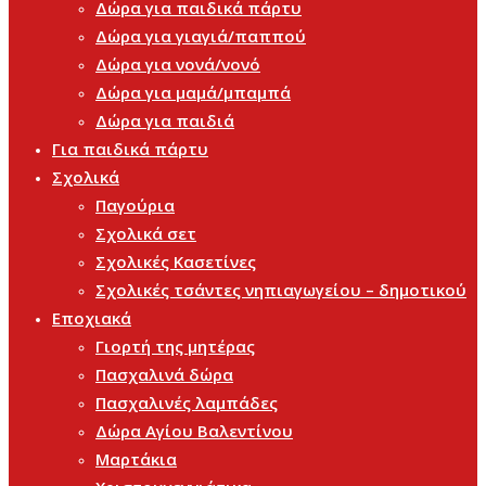
Δώρα για παιδικά πάρτυ
Δώρα για γιαγιά/παππού
Δώρα για νονά/νονό
Δώρα για μαμά/μπαμπά
Δώρα για παιδιά
Για παιδικά πάρτυ
Σχολικά
Παγούρια
Σχολικά σετ
Σχολικές Κασετίνες
Σχολικές τσάντες νηπιαγωγείου – δημοτικού
Εποχιακά
Γιορτή της μητέρας
Πασχαλινά δώρα
Πασχαλινές λαμπάδες
Δώρα Αγίου Βαλεντίνου
Μαρτάκια