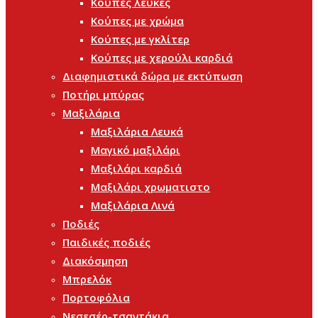
Κούπες λευκές
Κούπες με χρώμα
Κούπες με γκλίτερ
Κούπες με χερούλι καρδιά
Διαφημιστικά δώρα με εκτύπωση
Ποτήρι μπύρας
Μαξιλάρια
Μαξιλάρια Λευκά
Μαγικό μαξιλάρι
Μαξιλάρι καρδιά
Μαξιλάρι χρωματιστο
Μαξιλάρια Λινά
Ποδιές
Παιδικές ποδιές
Διακόσμηση
Μπρελόκ
Πορτοφόλια
Νεσεσέρ-τσαντάκια