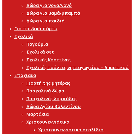
Δώρα για νονά/νονό
Δώρα για μαμά/μπαμπά
Δώρα για παιδιά
Για παιδικά πάρτυ
Σχολικά
Παγούρια
Σχολικά σετ
Σχολικές Κασετίνες
Σχολικές τσάντες νηπιαγωγείου – δημοτικού
Εποχιακά
Γιορτή της μητέρας
Πασχαλινά δώρα
Πασχαλινές λαμπάδες
Δώρα Αγίου Βαλεντίνου
Μαρτάκια
Χριστουγεννιάτικα
Χριστουγεννιάτικα στολίδια