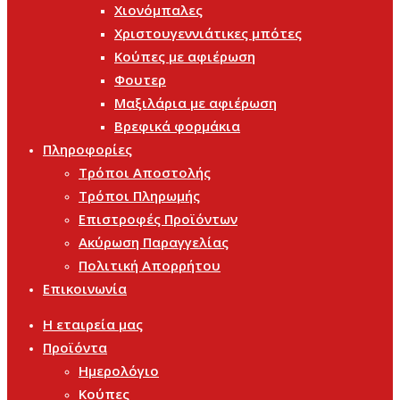
Χιονόμπαλες
Χριστουγεννιάτικες μπότες
Κούπες με αφιέρωση
Φουτερ
Μαξιλάρια με αφιέρωση
Βρεφικά φορμάκια
Πληροφορίες
Τρόποι Αποστολής
Τρόποι Πληρωμής
Επιστροφές Προϊόντων
Ακύρωση Παραγγελίας
Πολιτική Απορρήτου
Επικοινωνία
Η εταιρεία μας
Προϊόντα
Ημερολόγιο
Κούπες