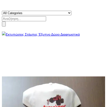
Search
for: