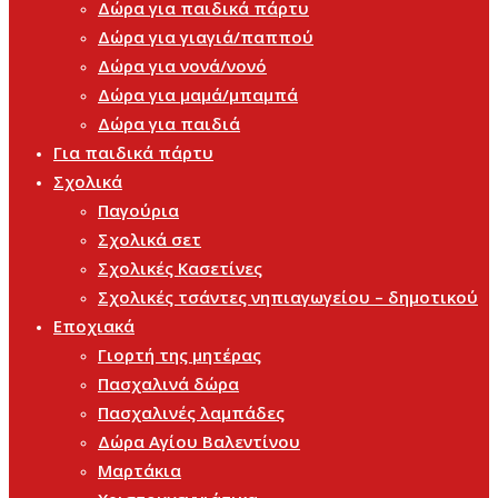
Δώρα για παιδικά πάρτυ
Δώρα για γιαγιά/παππού
Δώρα για νονά/νονό
Δώρα για μαμά/μπαμπά
Δώρα για παιδιά
Για παιδικά πάρτυ
Σχολικά
Παγούρια
Σχολικά σετ
Σχολικές Κασετίνες
Σχολικές τσάντες νηπιαγωγείου – δημοτικού
Εποχιακά
Γιορτή της μητέρας
Πασχαλινά δώρα
Πασχαλινές λαμπάδες
Δώρα Αγίου Βαλεντίνου
Μαρτάκια