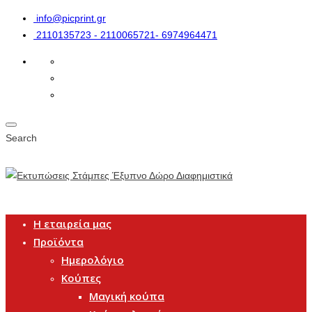
info@picprint.gr
2110135723 - 2110065721- 6974964471
Search
Η εταιρεία μας
Προϊόντα
Ημερολόγιο
Κούπες
Μαγική κούπα