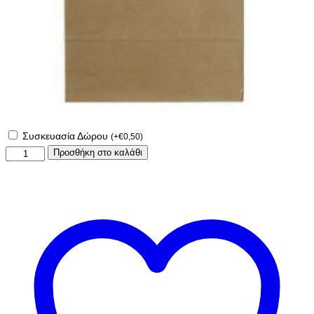
Συσκευασία Δώρου
(
+
€
0,50
)
Καπέλο
Προσθήκη στο καλάθι
με
όνομα!!!
ποσότητα