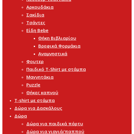
Αρκουδάκια
Σακίδια
Τσάντες
Είδη Bebe
Θήκη Βιβλιαρίου
Βρεφικά Φορμάκια
Αναμνηστικά
Φουτερ
Παιδικό T-Shirt με στάμπα
Μαγνητάκια
Puzzle
Θήκες καπνού
T-shirt με στάμπα
Δώρα για Δασκάλους
Δώρα
Δώρα για παιδικά πάρτυ
Δώρα για γιαγιά/παππού