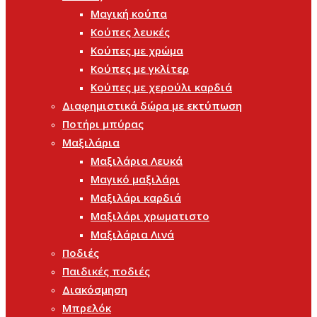
Μαγική κούπα
Κούπες λευκές
Κούπες με χρώμα
Κούπες με γκλίτερ
Κούπες με χερούλι καρδιά
Διαφημιστικά δώρα με εκτύπωση
Ποτήρι μπύρας
Μαξιλάρια
Μαξιλάρια Λευκά
Μαγικό μαξιλάρι
Μαξιλάρι καρδιά
Μαξιλάρι χρωματιστο
Μαξιλάρια Λινά
Ποδιές
Παιδικές ποδιές
Διακόσμηση
Μπρελόκ