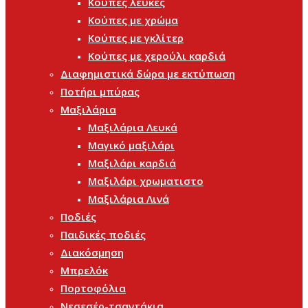
Κούπες λευκές
Κούπες με χρώμα
Κούπες με γκλίτερ
Κούπες με χερούλι καρδιά
Διαφημιστικά δώρα με εκτύπωση
Ποτήρι μπύρας
Μαξιλάρια
Μαξιλάρια Λευκά
Μαγικό μαξιλάρι
Μαξιλάρι καρδιά
Μαξιλάρι χρωματιστο
Μαξιλάρια Λινά
Ποδιές
Παιδικές ποδιές
Διακόσμηση
Μπρελόκ
Πορτοφόλια
Νεσεσέρ-τσαντάκια