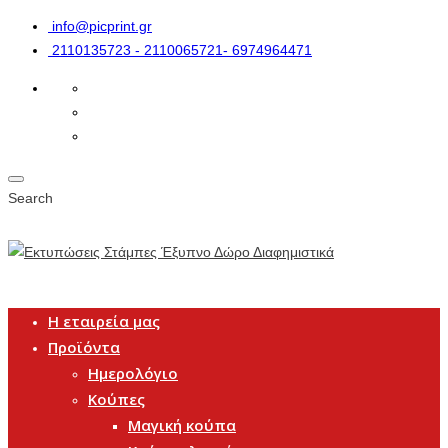
info@picprint.gr
2110135723 - 2110065721- 6974964471
Search
Η εταιρεία μας
Προϊόντα
Ημερολόγιο
Κούπες
Μαγική κούπα