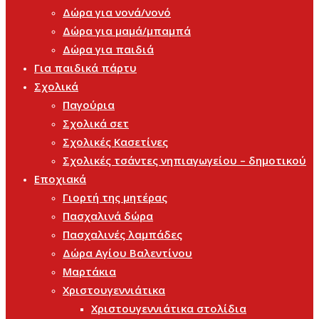
Δώρα για νονά/νονό
Δώρα για μαμά/μπαμπά
Δώρα για παιδιά
Για παιδικά πάρτυ
Σχολικά
Παγούρια
Σχολικά σετ
Σχολικές Κασετίνες
Σχολικές τσάντες νηπιαγωγείου – δημοτικού
Εποχιακά
Γιορτή της μητέρας
Πασχαλινά δώρα
Πασχαλινές λαμπάδες
Δώρα Αγίου Βαλεντίνου
Μαρτάκια
Χριστουγεννιάτικα
Χριστουγεννιάτικα στολίδια