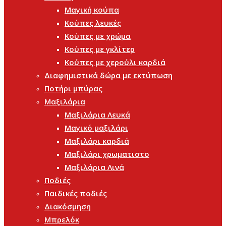
Μαγική κούπα
Κούπες λευκές
Κούπες με χρώμα
Κούπες με γκλίτερ
Κούπες με χερούλι καρδιά
Διαφημιστικά δώρα με εκτύπωση
Ποτήρι μπύρας
Μαξιλάρια
Μαξιλάρια Λευκά
Μαγικό μαξιλάρι
Μαξιλάρι καρδιά
Μαξιλάρι χρωματιστο
Μαξιλάρια Λινά
Ποδιές
Παιδικές ποδιές
Διακόσμηση
Μπρελόκ