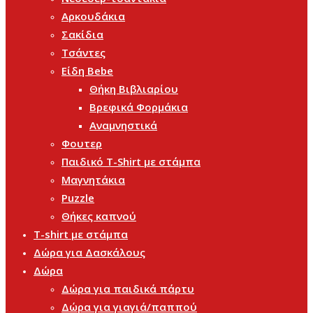
Αρκουδάκια
Σακίδια
Τσάντες
Είδη Bebe
Θήκη Βιβλιαρίου
Βρεφικά Φορμάκια
Αναμνηστικά
Φουτερ
Παιδικό T-Shirt με στάμπα
Μαγνητάκια
Puzzle
Θήκες καπνού
T-shirt με στάμπα
Δώρα για Δασκάλους
Δώρα
Δώρα για παιδικά πάρτυ
Δώρα για γιαγιά/παππού