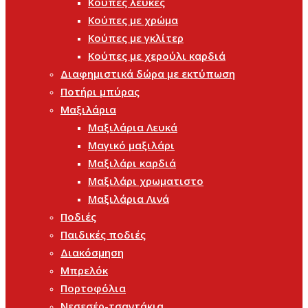
Κούπες λευκές
Κούπες με χρώμα
Κούπες με γκλίτερ
Κούπες με χερούλι καρδιά
Διαφημιστικά δώρα με εκτύπωση
Ποτήρι μπύρας
Μαξιλάρια
Μαξιλάρια Λευκά
Μαγικό μαξιλάρι
Μαξιλάρι καρδιά
Μαξιλάρι χρωματιστο
Μαξιλάρια Λινά
Ποδιές
Παιδικές ποδιές
Διακόσμηση
Μπρελόκ
Πορτοφόλια
Νεσεσέρ-τσαντάκια