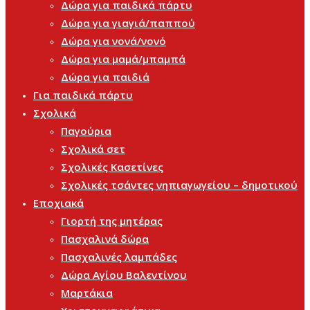
Δώρα για παιδικά πάρτυ
Δώρα για γιαγιά/παππού
Δώρα για νονά/νονό
Δώρα για μαμά/μπαμπά
Δώρα για παιδιά
Για παιδικά πάρτυ
Σχολικά
Παγούρια
Σχολικά σετ
Σχολικές Κασετίνες
Σχολικές τσάντες νηπιαγωγείου – δημοτικού
Εποχιακά
Γιορτή της μητέρας
Πασχαλινά δώρα
Πασχαλινές λαμπάδες
Δώρα Αγίου Βαλεντίνου
Μαρτάκια