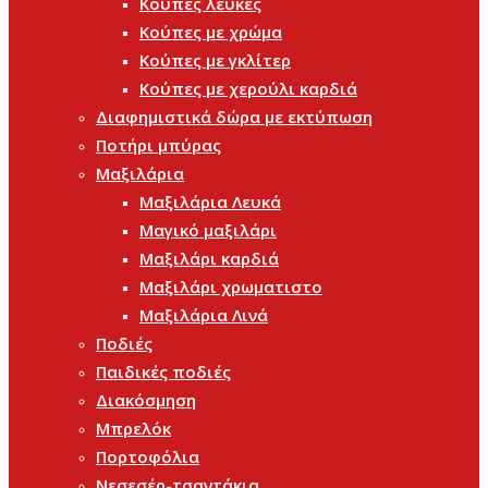
Κούπες λευκές
Κούπες με χρώμα
Κούπες με γκλίτερ
Κούπες με χερούλι καρδιά
Διαφημιστικά δώρα με εκτύπωση
Ποτήρι μπύρας
Μαξιλάρια
Μαξιλάρια Λευκά
Μαγικό μαξιλάρι
Μαξιλάρι καρδιά
Μαξιλάρι χρωματιστο
Μαξιλάρια Λινά
Ποδιές
Παιδικές ποδιές
Διακόσμηση
Μπρελόκ
Πορτοφόλια
Νεσεσέρ-τσαντάκια