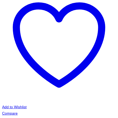
αφιέρωση,
όνομα,
φωτογραφία
για
τη
γιαγιά.
ποσότητα
Add to Wishlist
Compare