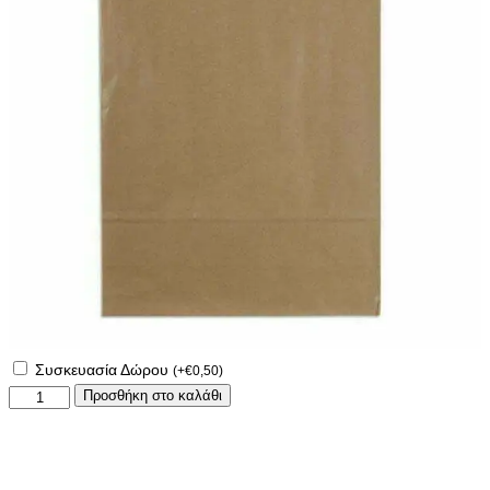
Συσκευασία Δώρου
(
+
€
0,50
)
Εκτύπωση
Προσθήκη στο καλάθι
σε
ποδιά
με