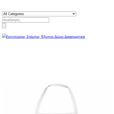
Search
for: