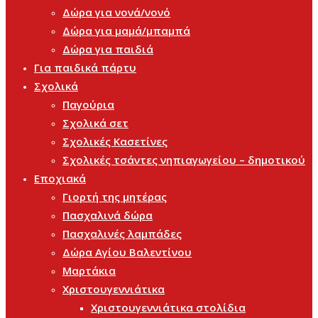
Δώρα για νονά/νονό
Δώρα για μαμά/μπαμπά
Δώρα για παιδιά
Για παιδικά πάρτυ
Σχολικά
Παγούρια
Σχολικά σετ
Σχολικές Κασετίνες
Σχολικές τσάντες νηπιαγωγείου – δημοτικού
Εποχιακά
Γιορτή της μητέρας
Πασχαλινά δώρα
Πασχαλινές λαμπάδες
Δώρα Αγίου Βαλεντίνου
Μαρτάκια
Χριστουγεννιάτικα
Χριστουγεννιάτικα στολίδια