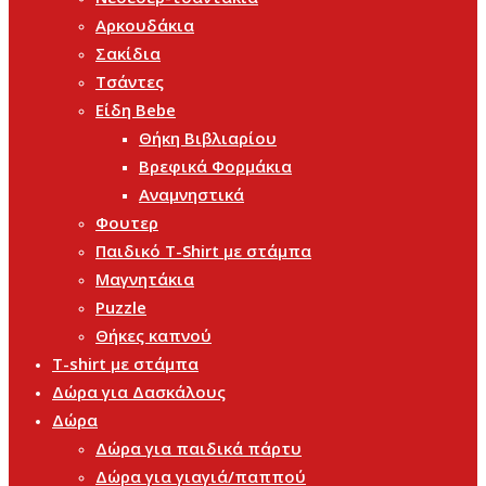
Αρκουδάκια
Σακίδια
Τσάντες
Είδη Bebe
Θήκη Βιβλιαρίου
Βρεφικά Φορμάκια
Αναμνηστικά
Φουτερ
Παιδικό T-Shirt με στάμπα
Μαγνητάκια
Puzzle
Θήκες καπνού
T-shirt με στάμπα
Δώρα για Δασκάλους
Δώρα
Δώρα για παιδικά πάρτυ
Δώρα για γιαγιά/παππού