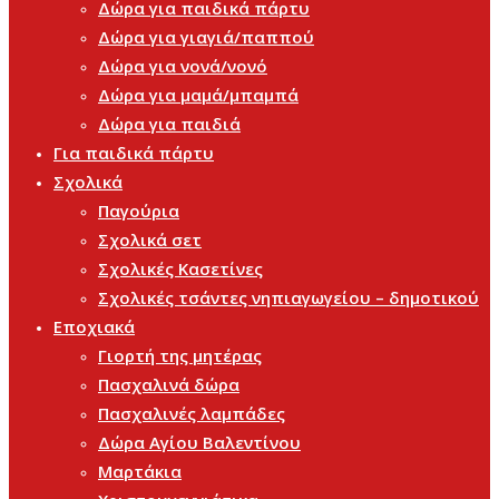
Δώρα για παιδικά πάρτυ
Δώρα για γιαγιά/παππού
Δώρα για νονά/νονό
Δώρα για μαμά/μπαμπά
Δώρα για παιδιά
Για παιδικά πάρτυ
Σχολικά
Παγούρια
Σχολικά σετ
Σχολικές Κασετίνες
Σχολικές τσάντες νηπιαγωγείου – δημοτικού
Εποχιακά
Γιορτή της μητέρας
Πασχαλινά δώρα
Πασχαλινές λαμπάδες
Δώρα Αγίου Βαλεντίνου
Μαρτάκια