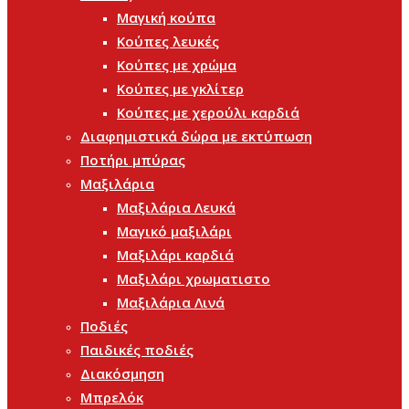
Μαγική κούπα
Κούπες λευκές
Κούπες με χρώμα
Κούπες με γκλίτερ
Κούπες με χερούλι καρδιά
Διαφημιστικά δώρα με εκτύπωση
Ποτήρι μπύρας
Μαξιλάρια
Μαξιλάρια Λευκά
Μαγικό μαξιλάρι
Μαξιλάρι καρδιά
Μαξιλάρι χρωματιστο
Μαξιλάρια Λινά
Ποδιές
Παιδικές ποδιές
Διακόσμηση
Μπρελόκ