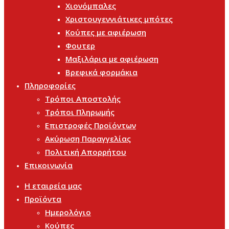
Χιονόμπαλες
Χριστουγεννιάτικες μπότες
Κούπες με αφιέρωση
Φουτερ
Μαξιλάρια με αφιέρωση
Βρεφικά φορμάκια
Πληροφορίες
Τρόποι Αποστολής
Τρόποι Πληρωμής
Επιστροφές Προϊόντων
Ακύρωση Παραγγελίας
Πολιτική Απορρήτου
Επικοινωνία
Η εταιρεία μας
Προϊόντα
Ημερολόγιο
Κούπες