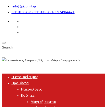
info@picprint.gr
2110135723 - 2110065721- 6974964471
Search
Η εταιρεία μας
Προϊόντα
Ημερολόγιο
Κούπες
Μαγική κούπα