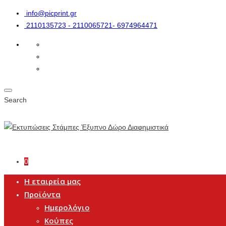
info@picprint.gr
2110135723 - 2110065721- 6974964471
Search
0
Η εταιρεία μας
Προϊόντα
Ημερολόγιο
Κούπες