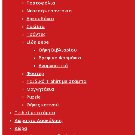
Πορτοφόλια
Νεσεσέρ-τσαντάκια
Αρκουδάκια
Σακίδια
Τσάντες
Είδη Bebe
Θήκη Βιβλιαρίου
Βρεφικά Φορμάκια
Αναμνηστικά
Φουτερ
Παιδικό T-Shirt με στάμπα
Μαγνητάκια
Puzzle
Θήκες καπνού
T-shirt με στάμπα
Δώρα για Δασκάλους
Δώρα