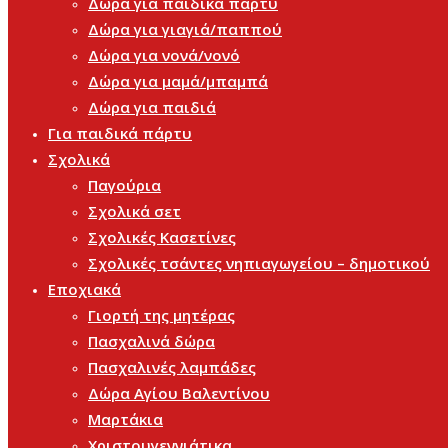
Δώρα για παιδικά πάρτυ
Δώρα για γιαγιά/παππού
Δώρα για νονά/νονό
Δώρα για μαμά/μπαμπά
Δώρα για παιδιά
Για παιδικά πάρτυ
Σχολικά
Παγούρια
Σχολικά σετ
Σχολικές Κασετίνες
Σχολικές τσάντες νηπιαγωγείου – δημοτικού
Εποχιακά
Γιορτή της μητέρας
Πασχαλινά δώρα
Πασχαλινές λαμπάδες
Δώρα Αγίου Βαλεντίνου
Μαρτάκια
Χριστουγεννιάτικα