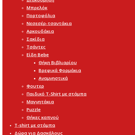
Μπρελόκ
Πορτοφόλια
Νεσεσέρ-τσαντάκια
Αρκουδάκια
Σακίδια
Τσάντες
Είδη Bebe
Θήκη Βιβλιαρίου
Βρεφικά Φορμάκια
Αναμνηστικά
Φουτερ
Παιδικό T-Shirt με στάμπα
Μαγνητάκια
Puzzle
Θήκες καπνού
T-shirt με στάμπα
Δώρα για Δασκάλους