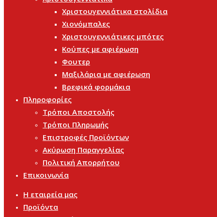
Χριστουγεννιάτικα στολίδια
Χιονόμπαλες
Χριστουγεννιάτικες μπότες
Κούπες με αφιέρωση
Φουτερ
Μαξιλάρια με αφιέρωση
Βρεφικά φορμάκια
Πληροφορίες
Τρόποι Αποστολής
Τρόποι Πληρωμής
Επιστροφές Προϊόντων
Ακύρωση Παραγγελίας
Πολιτική Απορρήτου
Επικοινωνία
Η εταιρεία μας
Προϊόντα