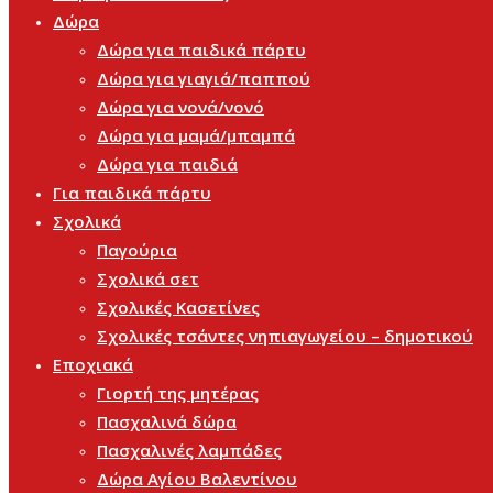
Δώρα
Δώρα για παιδικά πάρτυ
Δώρα για γιαγιά/παππού
Δώρα για νονά/νονό
Δώρα για μαμά/μπαμπά
Δώρα για παιδιά
Για παιδικά πάρτυ
Σχολικά
Παγούρια
Σχολικά σετ
Σχολικές Κασετίνες
Σχολικές τσάντες νηπιαγωγείου – δημοτικού
Εποχιακά
Γιορτή της μητέρας
Πασχαλινά δώρα
Πασχαλινές λαμπάδες
Δώρα Αγίου Βαλεντίνου