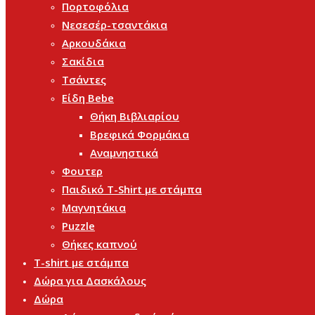
Πορτοφόλια
Νεσεσέρ-τσαντάκια
Αρκουδάκια
Σακίδια
Τσάντες
Είδη Bebe
Θήκη Βιβλιαρίου
Βρεφικά Φορμάκια
Αναμνηστικά
Φουτερ
Παιδικό T-Shirt με στάμπα
Μαγνητάκια
Puzzle
Θήκες καπνού
T-shirt με στάμπα
Δώρα για Δασκάλους
Δώρα