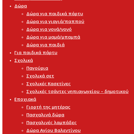
Δώρα
Δώρα για παιδικά πάρτυ
Δώρα για γιαγιά/παππού
Δώρα για νονά/νονό
Δώρα για μαμά/μπαμπά
Δώρα για παιδιά
Για παιδικά πάρτυ
Σχολικά
Παγούρια
Σχολικά σετ
Σχολικές Κασετίνες
Σχολικές τσάντες νηπιαγωγείου – δημοτικού
Εποχιακά
Γιορτή της μητέρας
Πασχαλινά δώρα
Πασχαλινές λαμπάδες
Δώρα Αγίου Βαλεντίνου