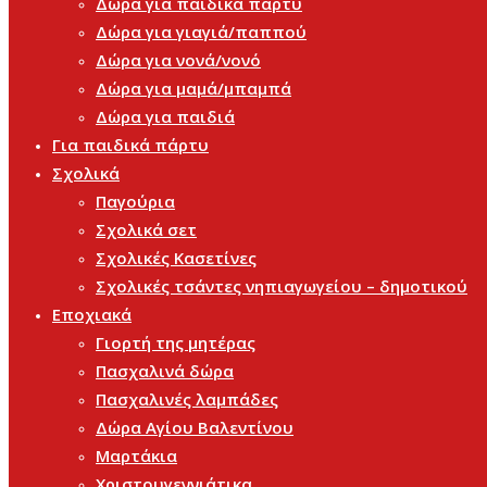
Δώρα για παιδικά πάρτυ
Δώρα για γιαγιά/παππού
Δώρα για νονά/νονό
Δώρα για μαμά/μπαμπά
Δώρα για παιδιά
Για παιδικά πάρτυ
Σχολικά
Παγούρια
Σχολικά σετ
Σχολικές Κασετίνες
Σχολικές τσάντες νηπιαγωγείου – δημοτικού
Εποχιακά
Γιορτή της μητέρας
Πασχαλινά δώρα
Πασχαλινές λαμπάδες
Δώρα Αγίου Βαλεντίνου
Μαρτάκια
Χριστουγεννιάτικα