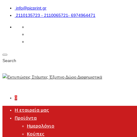
info@picprint.gr
2110135723 - 2110065721- 6974964471
Search
0
Η εταιρεία μας
Προϊόντα
Ημερολόγιο
Κούπες