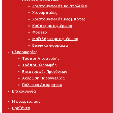
Χριστουγεννιάτικα στολίδια
Χιονόμπαλες
Χριστουγεννιάτικες μπότες
Κούπες με αφιέρωση
Φουτερ
Μαξιλάρια με αφιέρωση
Βρεφικά φορμάκια
Πληροφορίες
Τρόποι Αποστολής
Τρόποι Πληρωμής
Επιστροφές Προϊόντων
Ακύρωση Παραγγελίας
Πολιτική Απορρήτου
Επικοινωνία
Η εταιρεία μας
Προϊόντα