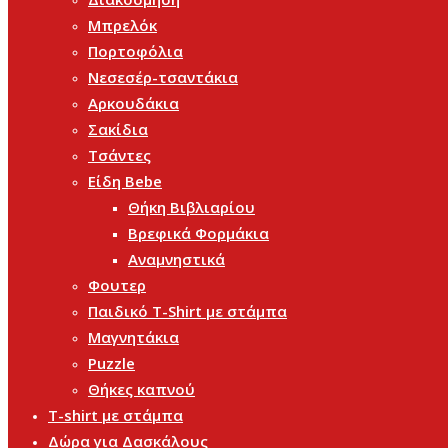
Μπρελόκ
Πορτοφόλια
Νεσεσέρ-τσαντάκια
Αρκουδάκια
Σακίδια
Τσάντες
Είδη Bebe
Θήκη Βιβλιαρίου
Βρεφικά Φορμάκια
Αναμνηστικά
Φουτερ
Παιδικό T-Shirt με στάμπα
Μαγνητάκια
Puzzle
Θήκες καπνού
T-shirt με στάμπα
Δώρα για Δασκάλους