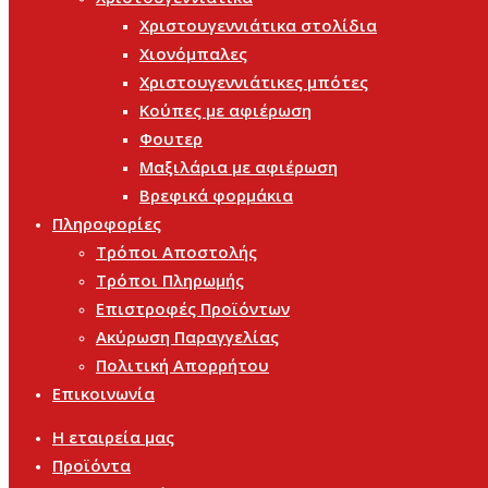
Χριστουγεννιάτικα στολίδια
Χιονόμπαλες
Χριστουγεννιάτικες μπότες
Κούπες με αφιέρωση
Φουτερ
Μαξιλάρια με αφιέρωση
Βρεφικά φορμάκια
Πληροφορίες
Τρόποι Αποστολής
Τρόποι Πληρωμής
Επιστροφές Προϊόντων
Ακύρωση Παραγγελίας
Πολιτική Απορρήτου
Επικοινωνία
Η εταιρεία μας
Προϊόντα