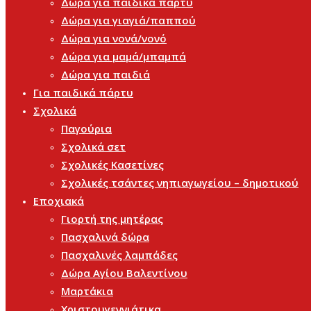
Δώρα για παιδικά πάρτυ
Δώρα για γιαγιά/παππού
Δώρα για νονά/νονό
Δώρα για μαμά/μπαμπά
Δώρα για παιδιά
Για παιδικά πάρτυ
Σχολικά
Παγούρια
Σχολικά σετ
Σχολικές Κασετίνες
Σχολικές τσάντες νηπιαγωγείου – δημοτικού
Εποχιακά
Γιορτή της μητέρας
Πασχαλινά δώρα
Πασχαλινές λαμπάδες
Δώρα Αγίου Βαλεντίνου
Μαρτάκια
Χριστουγεννιάτικα