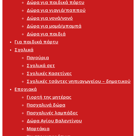
Δώρα για παιδικά πάρτυ
Δώρα για γιαγιά/παππού
Δώρα για νονά/νονό
Δώρα για μαμά/μπαμπά
Δώρα για παιδιά
Για παιδικά πάρτυ
Σχολικά
Παγούρια
Σχολικά σετ
Σχολικές Κασετίνες
Σχολικές τσάντες νηπιαγωγείου – δημοτικού
Εποχιακά
Γιορτή της μητέρας
Πασχαλινά δώρα
Πασχαλινές λαμπάδες
Δώρα Αγίου Βαλεντίνου
Μαρτάκια