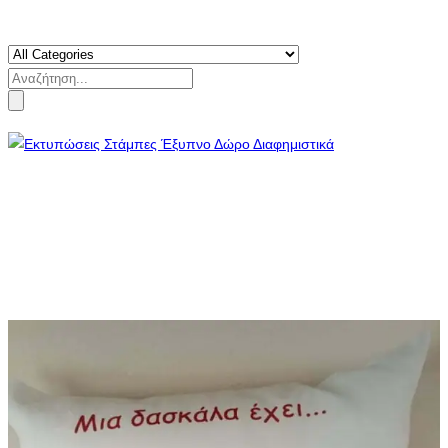
Search
for: