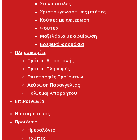
Χιονόμπαλες
Χριστουγεννιάτικες μπότες
Κούπες με αφιέρωση
Φουτερ
Μαξιλάρια με αφιέρωση
Βρεφικά φορμάκια
Πληροφορίες
Τρόποι Αποστολής
Τρόποι Πληρωμής
Επιστροφές Προϊόντων
Ακύρωση Παραγγελίας
Πολιτική Απορρήτου
Επικοινωνία
Η εταιρεία μας
Προϊόντα
Ημερολόγιο
Κούπες