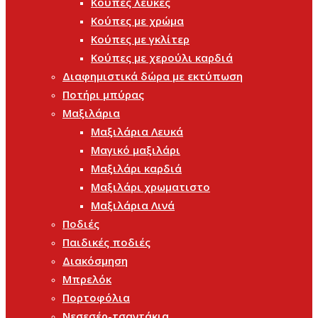
Κούπες λευκές
Κούπες με χρώμα
Κούπες με γκλίτερ
Κούπες με χερούλι καρδιά
Διαφημιστικά δώρα με εκτύπωση
Ποτήρι μπύρας
Μαξιλάρια
Μαξιλάρια Λευκά
Μαγικό μαξιλάρι
Μαξιλάρι καρδιά
Μαξιλάρι χρωματιστο
Μαξιλάρια Λινά
Ποδιές
Παιδικές ποδιές
Διακόσμηση
Μπρελόκ
Πορτοφόλια
Νεσεσέρ-τσαντάκια