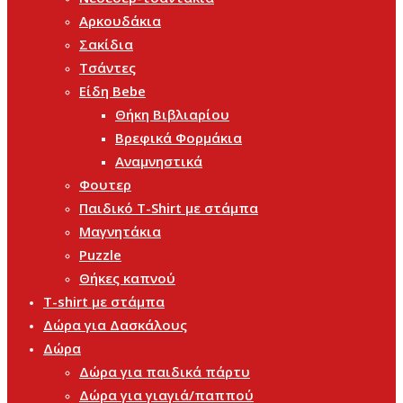
Αρκουδάκια
Σακίδια
Τσάντες
Είδη Bebe
Θήκη Βιβλιαρίου
Βρεφικά Φορμάκια
Αναμνηστικά
Φουτερ
Παιδικό T-Shirt με στάμπα
Μαγνητάκια
Puzzle
Θήκες καπνού
T-shirt με στάμπα
Δώρα για Δασκάλους
Δώρα
Δώρα για παιδικά πάρτυ
Δώρα για γιαγιά/παππού