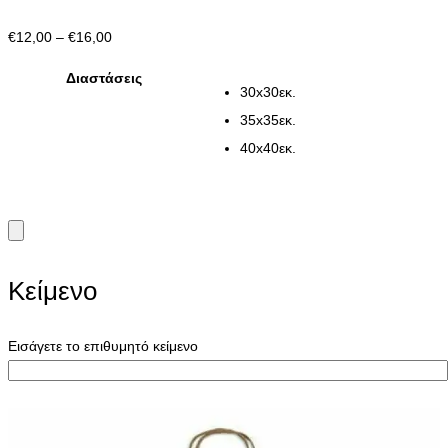
Price
€
12,00
–
€
16,00
range:
Διαστάσεις
€12,00
30x30εκ.
through
35x35εκ.
€16,00
40x40εκ.
Κείμενο
Εισάγετε το επιθυμητό κείμενο