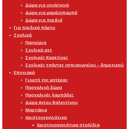
Δώρα για νονά/νονό
Δώρα για μαμά/μπαμπά
Δώρα για παιδιά
Για παιδικά πάρτυ
Σχολικά
Παγούρια
Σχολικά σετ
Σχολικές Κασετίνες
Σχολικές τσάντες νηπιαγωγείου – δημοτικού
Εποχιακά
Γιορτή της μητέρας
Πασχαλινά δώρα
Πασχαλινές λαμπάδες
Δώρα Αγίου Βαλεντίνου
Μαρτάκια
Χριστουγεννιάτικα
Χριστουγεννιάτικα στολίδια