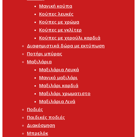
Μαγική κούπα
Κούπες λευκές
Κούπες με χρώμα
Κούπες με γκλίτερ
Κούπες με χερούλι καρδιά
Διαφημιστικά δώρα με εκτύπωση
Ποτήρι μπύρας
Μαξιλάρια
Μαξιλάρια Λευκά
Μαγικό μαξιλάρι
Μαξιλάρι καρδιά
Μαξιλάρι χρωματιστο
Μαξιλάρια Λινά
Ποδιές
Παιδικές ποδιές
Διακόσμηση
Μπρελόκ