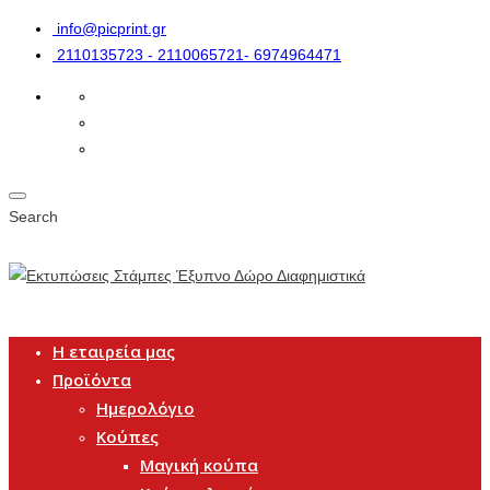
info@picprint.gr
2110135723 - 2110065721- 6974964471
Search
Η εταιρεία μας
Προϊόντα
Ημερολόγιο
Κούπες
Μαγική κούπα