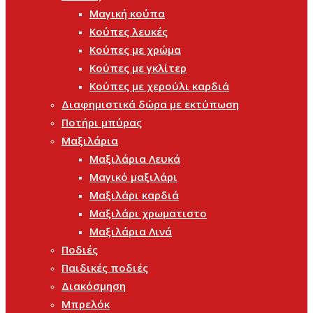
Μαγική κούπα
Κούπες λευκές
Κούπες με χρώμα
Κούπες με γκλίτερ
Κούπες με χερούλι καρδιά
Διαφημιστικά δώρα με εκτύπωση
Ποτήρι μπύρας
Μαξιλάρια
Μαξιλάρια Λευκά
Μαγικό μαξιλάρι
Μαξιλάρι καρδιά
Μαξιλάρι χρωματιστο
Μαξιλάρια Λινά
Ποδιές
Παιδικές ποδιές
Διακόσμηση
Μπρελόκ