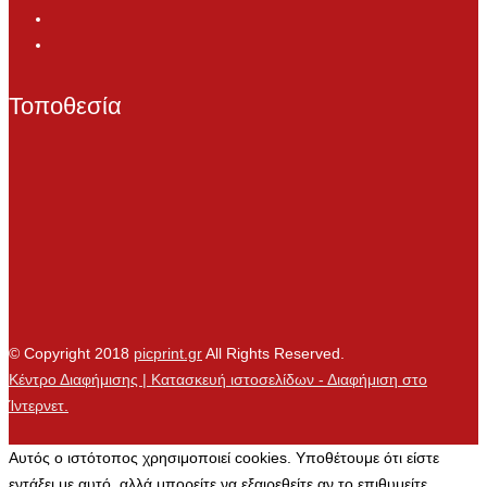
Τοποθεσία
© Copyright 2018
picprint.gr
All Rights Reserved.
Κέντρο Διαφήμισης | Κατασκευή ιστοσελίδων - Διαφήμιση στο
Ίντερνετ.
Αυτός ο ιστότοπος χρησιμοποιεί cookies. Υποθέτουμε ότι είστε
εντάξει με αυτό, αλλά μπορείτε να εξαιρεθείτε αν το επιθυμείτε.