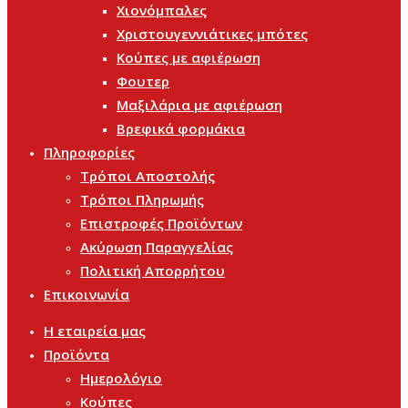
Χιονόμπαλες
Χριστουγεννιάτικες μπότες
Κούπες με αφιέρωση
Φουτερ
Μαξιλάρια με αφιέρωση
Βρεφικά φορμάκια
Πληροφορίες
Τρόποι Αποστολής
Τρόποι Πληρωμής
Επιστροφές Προϊόντων
Ακύρωση Παραγγελίας
Πολιτική Απορρήτου
Επικοινωνία
Η εταιρεία μας
Προϊόντα
Ημερολόγιο
Κούπες