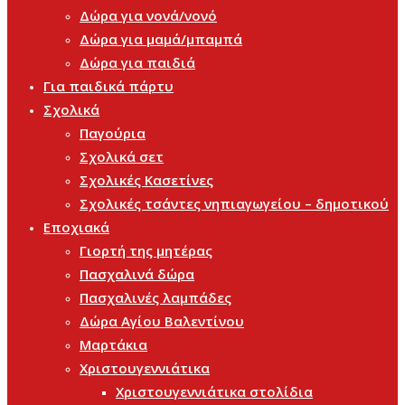
Δώρα για νονά/νονό
Δώρα για μαμά/μπαμπά
Δώρα για παιδιά
Για παιδικά πάρτυ
Σχολικά
Παγούρια
Σχολικά σετ
Σχολικές Κασετίνες
Σχολικές τσάντες νηπιαγωγείου – δημοτικού
Εποχιακά
Γιορτή της μητέρας
Πασχαλινά δώρα
Πασχαλινές λαμπάδες
Δώρα Αγίου Βαλεντίνου
Μαρτάκια
Χριστουγεννιάτικα
Χριστουγεννιάτικα στολίδια