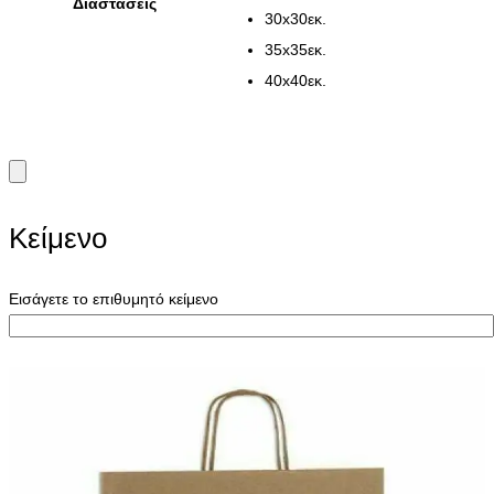
Διαστάσεις
€12,00
30x30εκ.
through
35x35εκ.
€16,00
40x40εκ.
Κείμενο
Εισάγετε το επιθυμητό κείμενο