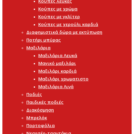
Κούπες λευκές
Κούπες με χρώμα
Κούπες με γκλίτερ
Κούπες με χερούλι καρδιά
Διαφημιστικά δώρα με εκτύπωση
Ποτήρι μπύρας
Μαξιλάρια
Μαξιλάρια Λευκά
Μαγικό μαξιλάρι
Μαξιλάρι καρδιά
Μαξιλάρι χρωματιστο
Μαξιλάρια Λινά
Ποδιές
Παιδικές ποδιές
Διακόσμηση
Μπρελόκ
Πορτοφόλια
Νεσεσέρ-τσαντάκια