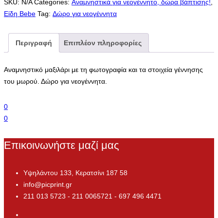
SKU:
N/A
Categories:
Αναμνηστικά για νεογέννητο, δώρα βάπτισης!
,
Είδη Bebe
Tag:
Δώρο για νεογέννητα
Περιγραφή
Επιπλέον πληροφορίες
Αναμνηστικό μαξιλάρι με τη φωτογραφία και τα στοιχεία γέννησης
του μωρού. Δώρο για νεογέννητα.
0
0
Επικοινωνήστε μαζί μας
Υψηλάντου 133, Κερατσίνι 187 58
info@picprint.gr
211 013 5723 - 211 0065721 - 697 496 4471