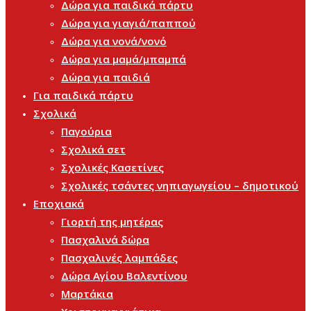
Δώρα για παιδικά πάρτυ
Δώρα για γιαγιά/παππού
Δώρα για νονά/νονό
Δώρα για μαμά/μπαμπά
Δώρα για παιδιά
Για παιδικά πάρτυ
Σχολικά
Παγούρια
Σχολικά σετ
Σχολικές Κασετίνες
Σχολικές τσάντες νηπιαγωγείου – δημοτικού
Εποχιακά
Γιορτή της μητέρας
Πασχαλινά δώρα
Πασχαλινές λαμπάδες
Δώρα Αγίου Βαλεντίνου
Μαρτάκια