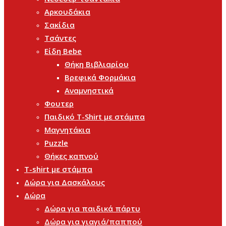
Αρκουδάκια
Σακίδια
Τσάντες
Είδη Bebe
Θήκη Βιβλιαρίου
Βρεφικά Φορμάκια
Αναμνηστικά
Φουτερ
Παιδικό T-Shirt με στάμπα
Μαγνητάκια
Puzzle
Θήκες καπνού
T-shirt με στάμπα
Δώρα για Δασκάλους
Δώρα
Δώρα για παιδικά πάρτυ
Δώρα για γιαγιά/παππού