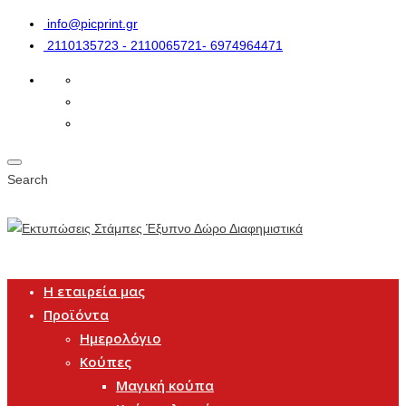
info@picprint.gr
2110135723 - 2110065721- 6974964471
Search
Η εταιρεία μας
Προϊόντα
Ημερολόγιο
Κούπες
Μαγική κούπα