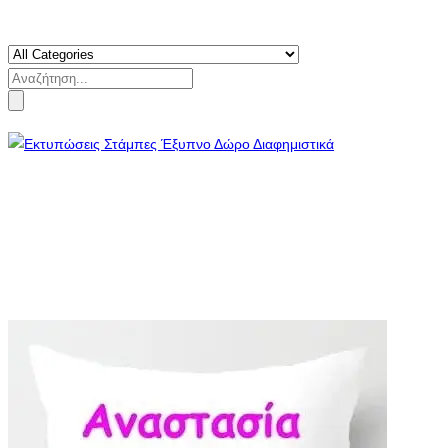
Search
for: